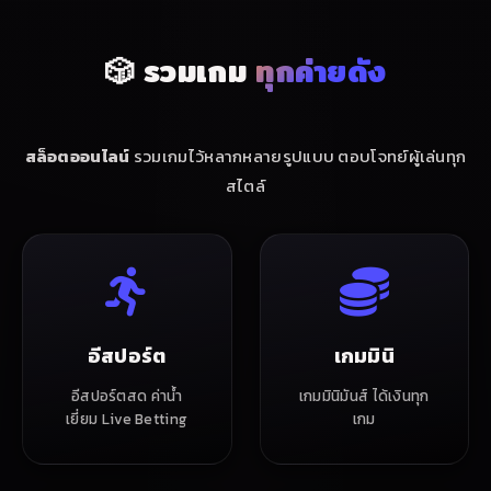
🎲 รวมเกม
ทุกค่ายดัง
สล็อตออนไลน์
รวมเกมไว้หลากหลายรูปแบบ ตอบโจทย์ผู้เล่นทุก
สไตล์
อีสปอร์ต
เกมมินิ
อีสปอร์ตสด ค่าน้ำ
เกมมินิมันส์ ได้เงินทุก
เยี่ยม Live Betting
เกม