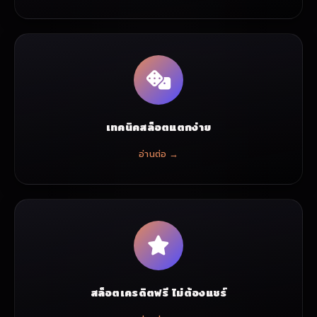
เทคนิคสล็อตแตกง่าย
อ่านต่อ →
สล็อตเครดิตฟรี ไม่ต้องแชร์