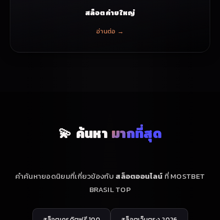
สล็อตค่ายใหญ่
อ่านต่อ →
💫 ค้นหา
มากที่สุด
คำค้นหายอดนิยมที่เกี่ยวข้องกับ
สล็อตออนไลน์
ที่ MOSTBET
BRASIL TOP
สล็อตเครดิตฟรี 100
สล็อตเว็บตรง 2026