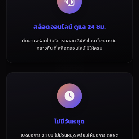
สล็อตออนไลน์ ดูแล 24 ชม.
ทีมงานพร้อมให้บริการตลอด 24 ชั่วโมง ทั้งกลางวัน
กลางคืน ที่ สล็อตออนไลน์ มีให้ครบ
ไม่มีวันหยุด
เปิดบริการ 24 ชม.ไม่มีวันหยุด พร้อมให้บริการ ตลอด