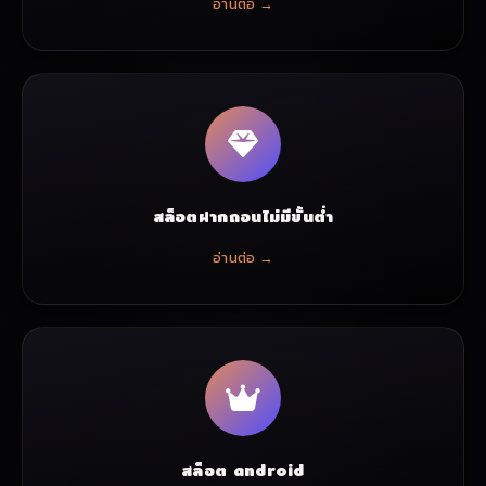
อ่านต่อ →
สล็อตฝากถอนไม่มีขั้นต่ำ
อ่านต่อ →
สล็อต android