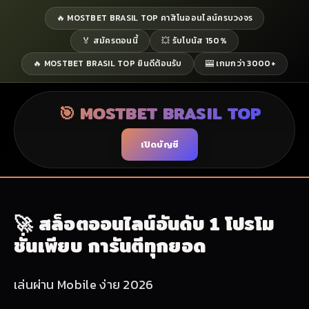
🔥 MOSTBET BRASIL TOP คาสิโนออนไลน์ครบวงจร
🏅 สมัครตอนนี้
💥 รับโบนัส 150%
🔥 MOSTBET BRASIL TOP ยินดีต้อนรับ
🎰 เกมกว่า 3000+
🎯 MOSTBET BRASIL TOP
เปิดบัญชี
🚀 สล็อตออนไลน์อันดับ 1 โปรโม
ชั่นเพียบ การันตีทุกยอด
เล่นผ่าน Mobile ง่าย 2026