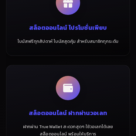
สล็อตออนไลน์ โปรโมชั่นเพียบ
โบนัสฟรีทุกสัปดาห์ โบนัสสุดคุ้ม สำหรับสมาชิกทุกระดับ
สล็อตออนไลน์ ฝากผ่านวอเลท
ฝากผ่าน True Wallet สะดวกสุดๆ ใช้วอเลทได้เลย
สล็อตออนไลน์ พร้อมให้บริการ