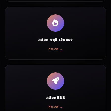
สล็อต cq9 เว็บตรง
อ่านต่อ →
สล็อต888
อ่านต่อ →