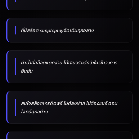
ที่นี่สล็อต simpleplayจัดเต็มทุกอย่าง
ค่าน้ำที่สล็อตแตกง่าย ได้เงินจริงดีกว่าใครในวงการ
ยืนยัน
สนใจสล็อตเครดิตฟรี ไม่ต้องฝาก ไม่ต้องแชร์ ตอบ
โจทย์ทุกอย่าง