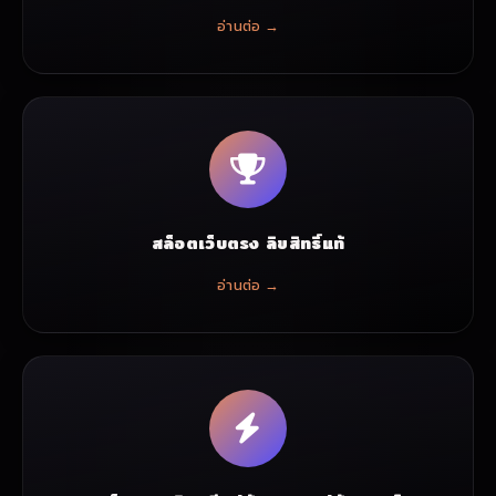
อ่านต่อ →
สล็อตเว็บตรง ลิขสิทธิ์แท้
อ่านต่อ →