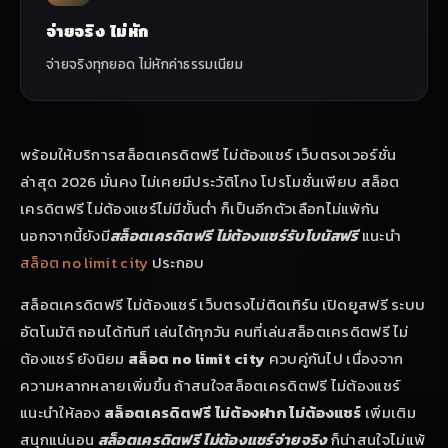
จ่ายจริง ไม่หัก
จ่ายจริงทุกยอด ไม่หักค่าธรรมเนียม
พร้อมให้บริการสล็อตเครดิตฟรี ไม่ต้องแชร์ เว็บตรงเวอร์ชั่น
ล่าสุด 2026 มั่นคง ไม่เคยมีประวัติโกง โปรโมชั่นเพียบ สล็อต
เครดิตฟรี ไม่ต้องแชร์ไม่มีขั้นต่ำ ก็เป็นอีกตัวเลือกไม่แพ้กัน
นอกจากนี้ยังมี
สล็อตเครดิตฟรี ไม่ต้องแชร์รับโบนัสฟรี
แนะนำ
สล็อต no limit city
ประกอบ
สล็อตเครดิตฟรี ไม่ต้องแชร์ เว็บตรงไม่ติดเทิร์น เปิดยูสฟรี ระบบ
อัตโนมัติ ถอนได้ทันที เล่นได้ทุกวัน คนที่เล่นสล็อตเครดิตฟรี ไม่
ต้องแชร์ ยังนิยม
สล็อต no limit city
ควบคู่กันไป เนื่องจาก
ความหลากหลายเพิ่มขึ้น ถ้าสนใจสล็อตเครดิตฟรี ไม่ต้องแชร์
แนะนำให้ลอง
สล็อตเครดิตฟรี ไม่ต้องฝาก ไม่ต้องแชร์
เพิ่มเติม
สนุกแน่นอน
สล็อตเครดิตฟรี ไม่ต้องแชร์จ่ายจริง
ก็น่าสนใจไม่แพ้