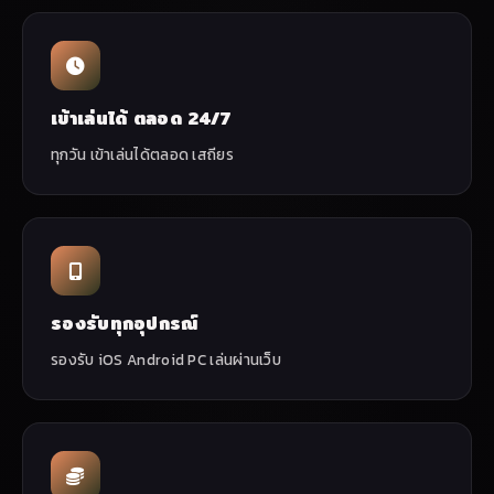
เข้าเล่นได้ ตลอด 24/7
ทุกวัน เข้าเล่นได้ตลอด เสถียร
รองรับทุกอุปกรณ์
รองรับ iOS Android PC เล่นผ่านเว็บ