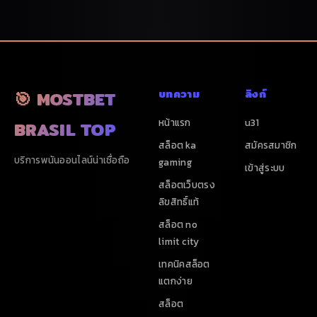
🎯 MOSTBET
บทความ
ลิงก์
หน้าแรก
u31
BRASIL TOP
สล็อต ka
สมัครสมาชิก
บริการพนันออนไลน์น่าเชื่อถือ
gaming
เข้าสู่ระบบ
สล็อตเว็บตรง
ลิขสิทธิ์แท้
สล็อต no
limit city
เทคนิคสล็อต
แตกง่าย
สล็อต