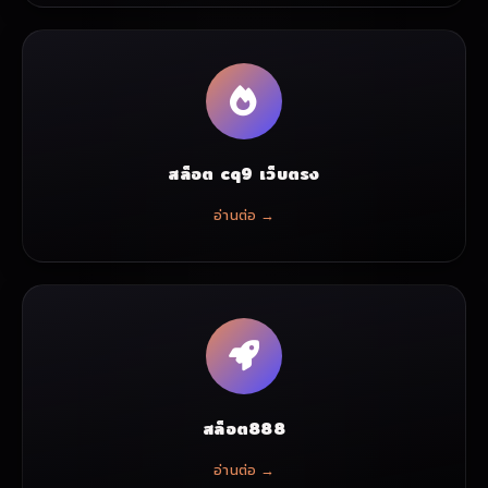
สล็อต cq9 เว็บตรง
อ่านต่อ →
สล็อต888
อ่านต่อ →