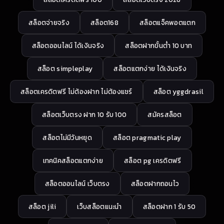
สล็อตจ่ายจริง
สล็อต168
สล็อตแจ็คพอตแตก
สล็อตออนไลน์ ได้เงินจริง
สล็อตฝากขั้นต่ำ 10 บาท
สล็อต simpleplay
สล็อตแตกง่าย ได้เงินจริง
สล็อตเครดิตฟรี ไม่ต้องฝาก ไม่ต้องแชร์
สล็อต yggdrasil
สล็อตเว็บตรง ฝาก 10 รับ 100
สมัครสล็อต
สล็อตไม่มีวันหยุด
สล็อต pragmatic play
เทคนิคสล็อตแตกง่าย
สล็อต pg เครดิตฟรี
สล็อตออนไลน์ เว็บตรง
สล็อตฝากถอนไว
สล็อต jili
เว็บสล็อตแนะนำ
สล็อตฝาก 1 รับ 50