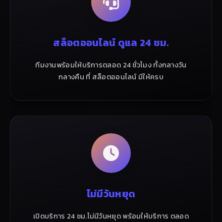
สล็อตออนไลน์ ดูแล 24 ชม.
ทีมงานพร้อมให้บริการตลอด 24 ชั่วโมง ทั้งกลางวัน
กลางคืน ที่ สล็อตออนไลน์ มีให้ครบ
ไม่มีวันหยุด
เปิดบริการ 24 ชม.ไม่มีวันหยุด พร้อมให้บริการ ตลอด