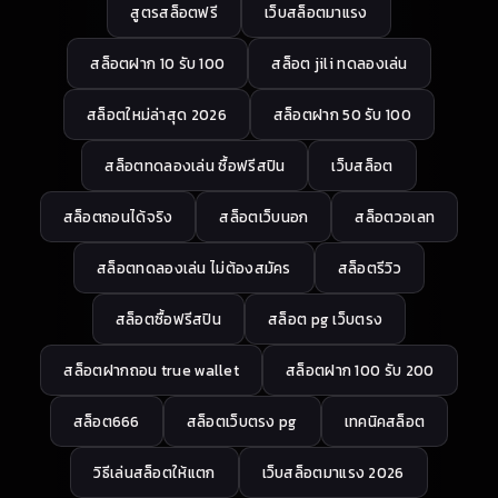
สูตรสล็อตฟรี
เว็บสล็อตมาแรง
สล็อตฝาก 10 รับ 100
สล็อต jili ทดลองเล่น
สล็อตใหม่ล่าสุด 2026
สล็อตฝาก 50 รับ 100
สล็อตทดลองเล่น ซื้อฟรีสปิน
เว็บสล็อต
สล็อตถอนได้จริง
สล็อตเว็บนอก
สล็อตวอเลท
สล็อตทดลองเล่น ไม่ต้องสมัคร
สล็อตรีวิว
สล็อตซื้อฟรีสปิน
สล็อต pg เว็บตรง
สล็อตฝากถอน true wallet
สล็อตฝาก 100 รับ 200
สล็อต666
สล็อตเว็บตรง pg
เทคนิคสล็อต
วิธีเล่นสล็อตให้แตก
เว็บสล็อตมาแรง 2026