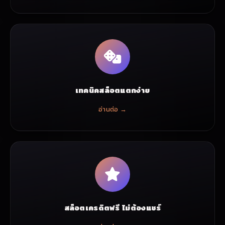
เทคนิคสล็อตแตกง่าย
อ่านต่อ →
สล็อตเครดิตฟรี ไม่ต้องแชร์