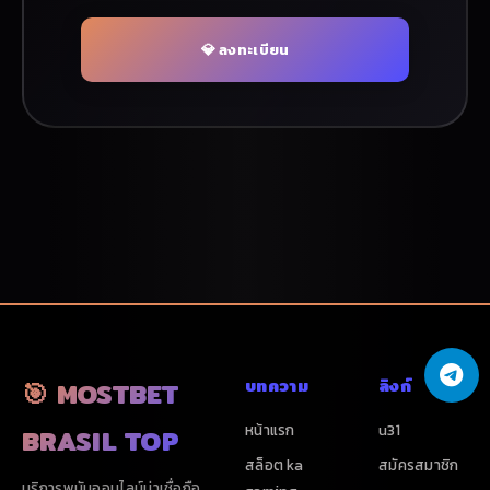
💎 ลงทะเบียน
🎯 MOSTBET
บทความ
ลิงก์
หน้าแรก
u31
BRASIL TOP
สล็อต ka
สมัครสมาชิก
บริการพนันออนไลน์น่าเชื่อถือ