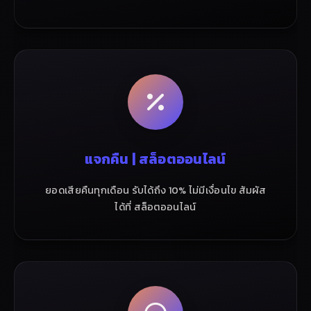
แจกคืน | สล็อตออนไลน์
ยอดเสียคืนทุกเดือน รับได้ถึง 10% ไม่มีเงื่อนไข สัมผัส
ได้ที่ สล็อตออนไลน์