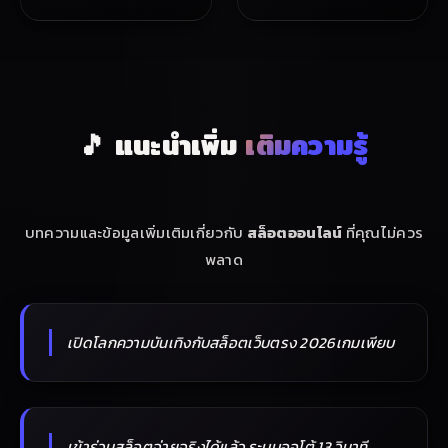
🎵 แนะนำเพิ่ม
เติมความรู้
บทความและข้อมูลเพิ่มเติมเกี่ยวกับ
สล็อตออนไลน์
ที่คุณไม่ควร
พลาด
เปิดโลกความบันเทิงกับสล็อตเว็บตรง 2026เกมเพียบ
เข้าร่วมสล็อตจ่ายจริงได้แล้ว ระบบออโต้ 13 วินาที