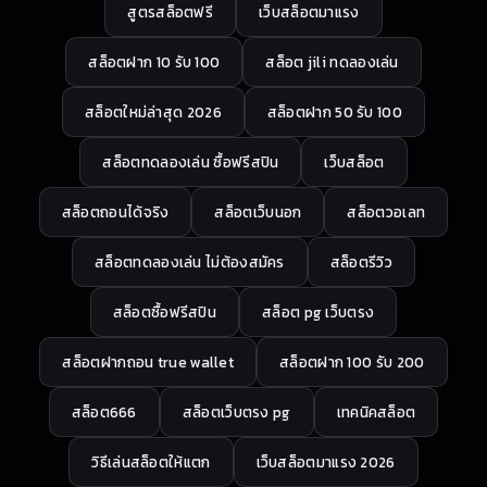
สูตรสล็อตฟรี
เว็บสล็อตมาแรง
สล็อตฝาก 10 รับ 100
สล็อต jili ทดลองเล่น
สล็อตใหม่ล่าสุด 2026
สล็อตฝาก 50 รับ 100
สล็อตทดลองเล่น ซื้อฟรีสปิน
เว็บสล็อต
สล็อตถอนได้จริง
สล็อตเว็บนอก
สล็อตวอเลท
สล็อตทดลองเล่น ไม่ต้องสมัคร
สล็อตรีวิว
สล็อตซื้อฟรีสปิน
สล็อต pg เว็บตรง
สล็อตฝากถอน true wallet
สล็อตฝาก 100 รับ 200
สล็อต666
สล็อตเว็บตรง pg
เทคนิคสล็อต
วิธีเล่นสล็อตให้แตก
เว็บสล็อตมาแรง 2026