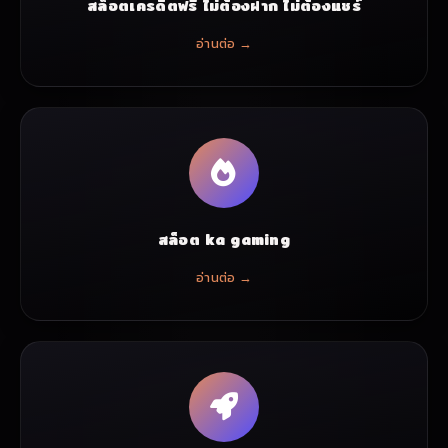
สล็อตเครดิตฟรี ไม่ต้องฝาก ไม่ต้องแชร์
อ่านต่อ →
สล็อต ka gaming
อ่านต่อ →