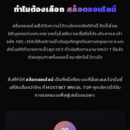
ทำไมต้องเลือก
สล็อตออนไลน์
สล็อตออนไลน์ได้รับความไว้วางใจจากข้อดีดังนี้ จัดตั้งโดย
นิติบุคคลต่างประเทศ เทคโนโลยีความเชื่อถือได้ระดับสากล เข้า
รหัส AES-256 มีสัมปทานดำเนินธุรกิจถูกต้องตามกฎหมาย ระบบ
อัตโนมัติทำรายการเร็วสุด 10 วิ ดำเนินกิจการมามากกว่า 7 ปีแล้ว
ด้วยคุณภาพทั้งหมดนี้ สมาชิกจึงไว้วางใจ
สิ่งที่ทำให้
สล็อตออนไลน์
เป็นที่หนึ่งคือระบบที่มั่นคงและโปรโมชั่
นที่จัดเต็มกว่าใคร ที่ MOSTBET BRASIL TOP ทุกบริการได้รับ
การออกแบบเพื่อผู้เล่นโดยเฉพาะ