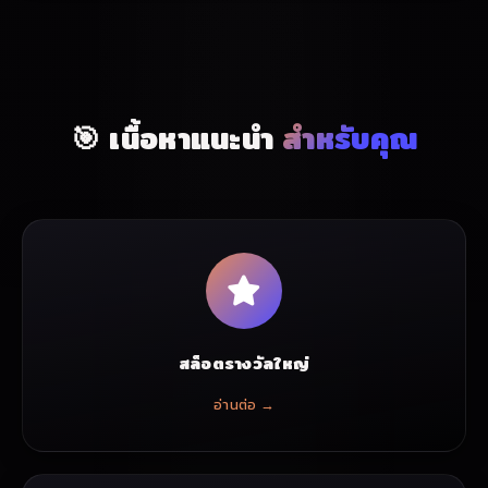
🎯 เนื้อหาแนะนำ
สำหรับคุณ
สล็อตรางวัลใหญ่
อ่านต่อ →