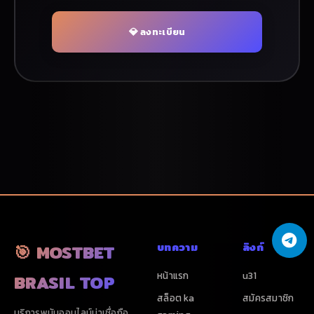
💎 ลงทะเบียน
🎯 MOSTBET
บทความ
ลิงก์
หน้าแรก
u31
BRASIL TOP
สล็อต ka
สมัครสมาชิก
บริการพนันออนไลน์น่าเชื่อถือ