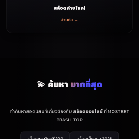
สล็อตค่ายใหญ่
อ่านต่อ →
💫 ค้นหา
มากที่สุด
คำค้นหายอดนิยมที่เกี่ยวข้องกับ
สล็อตออนไลน์
ที่ MOSTBET
BRASIL TOP
สล็อตเครดิตฟรี 100
สล็อตเว็บตรง 2026