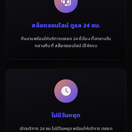
สล็อตออนไลน์ ดูแล 24 ชม.
ทีมงานพร้อมให้บริการตลอด 24 ชั่วโมง ทั้งกลางวัน
กลางคืน ที่ สล็อตออนไลน์ มีให้ครบ
ไม่มีวันหยุด
เปิดบริการ 24 ชม.ไม่มีวันหยุด พร้อมให้บริการ ตลอด