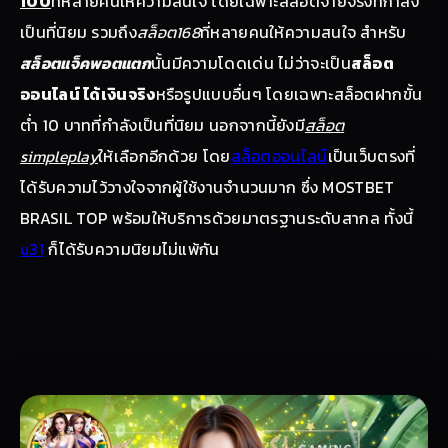
100
ที่หลายคนให้ความสนใจ โดยเฉพาะสล็อตจ่ายจริงที่กำลัง
เป็นที่นิยม รวมถึง
สล็อต168
ที่หลายคนให้ความสนใจ สำหรับ
สล็อตแจ็คพอตแตก
นั้นมีความโดดเด่น ไม่ว่าจะเป็น
สล็อต
ออนไลน์ ได้เงินจริง
หรือรูปแบบอื่นๆ โดยเฉพาะสล็อตฝากขั้น
ต่ำ 10 บาทที่กำลังเป็นที่นิยม นอกจากนี้ยังมี
สล็อต
simpleplay
ให้เลือกอีกด้วย โดย
สล็อตออนไลน์
เป็นเว็บตรงที่
ได้รับความไว้วางใจจากผู้ใช้งานจำนวนมาก ซึ่ง MOSTBET
BRASIL TOP พร้อมให้บริการด้วยมาตรฐานระดับสากล ทั้งนี้
u31
ก็ได้รับความนิยมไม่แพ้กัน