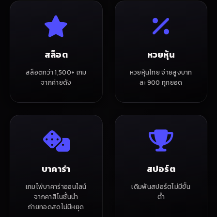
สล็อต
หวยหุ้น
สล็อตกว่า 1,500+ เกม
หวยหุ้นไทย จ่ายสูงบาท
จากค่ายดัง
ละ 900 ทุกยอด
บาคาร่า
สปอร์ต
เกมไพ่บาคาร่าออนไลน์
เดิมพันสปอร์ตไม่มีขั้น
จากคาสิโนชั้นนำ
ต่ำ
ถ่ายทอดสดไม่มีหยุด