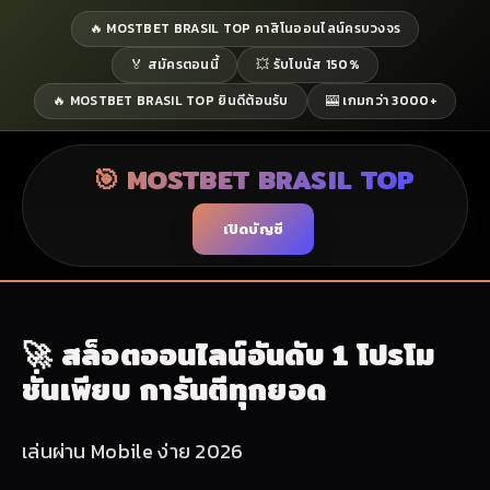
🔥 MOSTBET BRASIL TOP คาสิโนออนไลน์ครบวงจร
🏅 สมัครตอนนี้
💥 รับโบนัส 150%
🔥 MOSTBET BRASIL TOP ยินดีต้อนรับ
🎰 เกมกว่า 3000+
🎯 MOSTBET BRASIL TOP
เปิดบัญชี
🚀 สล็อตออนไลน์อันดับ 1 โปรโม
ชั่นเพียบ การันตีทุกยอด
เล่นผ่าน Mobile ง่าย 2026