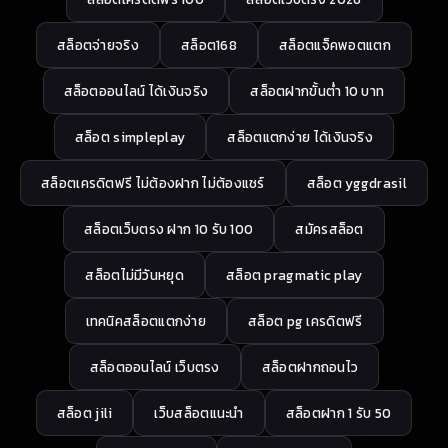
สล็อตจ่ายจริง
สล็อต168
สล็อตแจ็คพอตแตก
สล็อตออนไลน์ ได้เงินจริง
สล็อตฝากขั้นต่ำ 10 บาท
สล็อต simpleplay
สล็อตแตกง่าย ได้เงินจริง
สล็อตเครดิตฟรี ไม่ต้องฝาก ไม่ต้องแชร์
สล็อต yggdrasil
สล็อตเว็บตรง ฝาก 10 รับ 100
สมัครสล็อต
สล็อตไม่มีวันหยุด
สล็อต pragmatic play
เทคนิคสล็อตแตกง่าย
สล็อต pg เครดิตฟรี
สล็อตออนไลน์ เว็บตรง
สล็อตฝากถอนไว
สล็อต jili
เว็บสล็อตแนะนำ
สล็อตฝาก 1 รับ 50