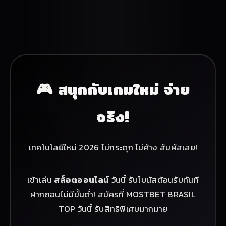
🎮 สนุกกับเกมใหม่ จ่าย
จริง!
เทคโนโลยีใหม่ 2026 ไม่กระตุก ไม่ค้าง สัมผัสเลย!
เข้าเล่น
สล็อตออนไลน์
วันนี้ รับโบนัสต้อนรับทันที
ฝากถอนไม่มีขั้นต่ำ! สมัครที่ MOSTBET BRASIL
TOP วันนี้ รับสิทธิพิเศษมากมาย