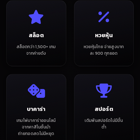
สล็อต
หวยหุ้น
สล็อตกว่า 1,500+ เกม
หวยหุ้นไทย จ่ายสูงบาท
จากค่ายดัง
ละ 900 ทุกยอด
บาคาร่า
สปอร์ต
เกมไพ่บาคาร่าออนไลน์
เดิมพันสปอร์ตไม่มีขั้น
จากคาสิโนชั้นนำ
ต่ำ
ถ่ายทอดสดไม่มีหยุด