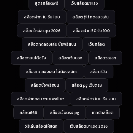
สูตรสล็อตฟรี
เว็บสล็อตมาแรง
สล็อตฝาก 10 รับ 100
สล็อต jili ทดลองเล่น
สล็อตใหม่ล่าสุด 2026
สล็อตฝาก 50 รับ 100
สล็อตทดลองเล่น ซื้อฟรีสปิน
เว็บสล็อต
สล็อตถอนได้จริง
สล็อตเว็บนอก
สล็อตวอเลท
สล็อตทดลองเล่น ไม่ต้องสมัคร
สล็อตรีวิว
สล็อตซื้อฟรีสปิน
สล็อต pg เว็บตรง
สล็อตฝากถอน true wallet
สล็อตฝาก 100 รับ 200
สล็อต666
สล็อตเว็บตรง pg
เทคนิคสล็อต
วิธีเล่นสล็อตให้แตก
เว็บสล็อตมาแรง 2026