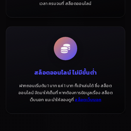
เวลา ครบจบที่ สล็อตออนไลน์
สล็อตออนไลน์ ไม่มีขั้นต่ำ
ฝากถอนเริ่มต้น 1 บาท แค่ 1 บาท ก็เข้าเล่นได้ ซึ่ง สล็อต
ออนไลน์ จัดมาให้เต็มที่ หากต้องการข้อมูลเรื่อง สล็อต
เว็บนอก แนะนำให้ลองดูที่
สล็อตเว็บนอก