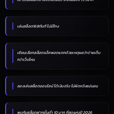
เล่นสล็อต168ทันที ไม่มีโกง
เซียนเลือกสล็อตแจ็คพอตแตกด้วยเหตุผลว่าจ่ายเต็ม
กว่าเว็บไหน
ลองเล่นสล็อตออนไลน์ ได้เงินจริง ไม่ผิดหวังแน่นอน
พบกับสล็อตฝากขั้นต่ำ 10 บาท ที่สุดแห่งปี 2026