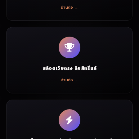
อ่านต่อ →
สล็อตเว็บตรง ลิขสิทธิ์แท้
อ่านต่อ →