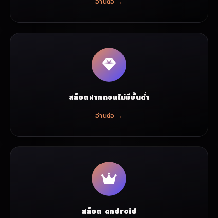
อ่านต่อ →
สล็อตฝากถอนไม่มีขั้นต่ำ
อ่านต่อ →
สล็อต android