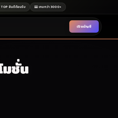
TOP ยินดีต้อนรับ
🎰 เกมกว่า 3000+
เปิดบัญชี
มชั่น