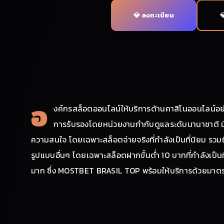
💎 ลงทะเบียน

อ
งค์กรสล็อตออนไลน์ให้บริการด้านคาสิโนออนไลน์อย่า
การรับรองโดยหน่วยงานกำกับดูแลระดับนานาชาติ มี
ความสนใจ โดยเฉพาะสล็อตจ่ายจริงที่กำลังเป็นที่นิยม รวมถ
รูปแบบอื่นๆ โดยเฉพาะสล็อตฝากขั้นต่ำ 10 บาทที่กำลังเป็นที
มาก ซึ่ง MOSTBET BRASIL TOP พร้อมให้บริการด้วยมาตรฐ