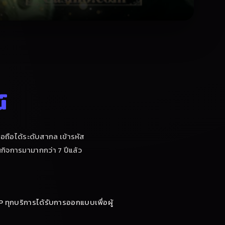
์
่อถือได้ระดับสากล เข้ารหัส
กิจการมามากกว่า 7 ปีแล้ว
OP ทุกบริการได้รับการออกแบบเพื่อผู้