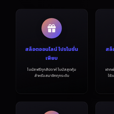
สล็อตออนไลน์ โปรโมชั่น
สล็
เพียบ
โบนัสฟรีทุกสัปดาห์ โบนัสสุดคุ้ม
ฝากผ
สำหรับสมาชิกทุกระดับ
ใช้