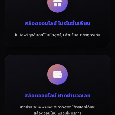
สล็อตออนไลน์ โปรโมชั่นเพียบ
โบนัสฟรีทุกสัปดาห์ โบนัสสุดคุ้ม สำหรับสมาชิกทุกระดับ
สล็อตออนไลน์ ฝากผ่านวอเลท
ฝากผ่าน True Wallet สะดวกสุดๆ ใช้วอเลทได้เลย
สล็อตออนไลน์ พร้อมให้บริการ