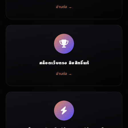
อ่านต่อ →
สล็อตเว็บตรง ลิขสิทธิ์แท้
อ่านต่อ →