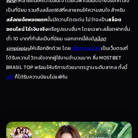
100
ที่หลายคนให้ความสนใจ โดยเฉพาะสล็อตจ่ายจริงที่กำลัง
เป็นที่นิยม รวมถึง
สล็อต168
ที่หลายคนให้ความสนใจ สำหรับ
สล็อตแจ็คพอตแตก
นั้นมีความโดดเด่น ไม่ว่าจะเป็น
สล็อต
ออนไลน์ ได้เงินจริง
หรือรูปแบบอื่นๆ โดยเฉพาะสล็อตฝากขั้น
ต่ำ 10 บาทที่กำลังเป็นที่นิยม นอกจากนี้ยังมี
สล็อต
simpleplay
ให้เลือกอีกด้วย โดย
สล็อตออนไลน์
เป็นเว็บตรงที่
ได้รับความไว้วางใจจากผู้ใช้งานจำนวนมาก ซึ่ง MOSTBET
BRASIL TOP พร้อมให้บริการด้วยมาตรฐานระดับสากล ทั้งนี้
u31
ก็ได้รับความนิยมไม่แพ้กัน