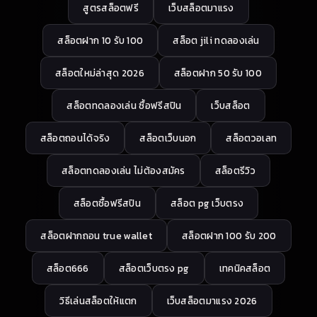
สูตรสล็อตฟรี
เว็บสล็อตมาแรง
สล็อตฝาก 10 รับ 100
สล็อต jili ทดลองเล่น
สล็อตใหม่ล่าสุด 2026
สล็อตฝาก 50 รับ 100
สล็อตทดลองเล่น ซื้อฟรีสปิน
เว็บสล็อต
สล็อตถอนได้จริง
สล็อตเว็บนอก
สล็อตวอเลท
สล็อตทดลองเล่น ไม่ต้องสมัคร
สล็อตรีวิว
สล็อตซื้อฟรีสปิน
สล็อต pg เว็บตรง
สล็อตฝากถอน true wallet
สล็อตฝาก 100 รับ 200
สล็อต666
สล็อตเว็บตรง pg
เทคนิคสล็อต
วิธีเล่นสล็อตให้แตก
เว็บสล็อตมาแรง 2026