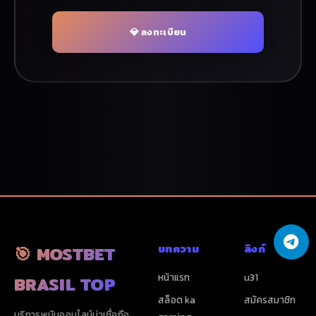
💎 ลงทะเบียน
🎯 MOSTBET
บทความ
ลิงก์
หน้าแรก
u31
BRASIL TOP
สล็อต ka
สมัครสมาชิก
บริการพนันออนไลน์น่าเชื่อถือ