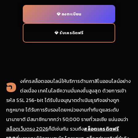
💎 ลงทะเบียน
💎 รับเครดิตฟรี
อ
งค์กรสล็อตออนไลน์ให้บริการด้านคาสิโนออนไลน์อย่าง
ต่อเนื่อง เทคโนโลยีความมั่นคงขั้นสูงสุด ด้วยการเข้า
รหัส SSL 256-bit ได้รับใบอนุญาตดำเนินธุรกิจอย่างถูก
กฎหมาย ได้รับการรับรองโดยหน่วยงานกำกับดูแลระดับ
นานาชาติ มีสมาชิกมากกว่า 50,000 รายทั่วเอเชีย แน่นอนว่า
สล็อตเว็บตรง 2026
ก็มีเช่นกัน รวมถึง
สล็อตเครดิตฟรี