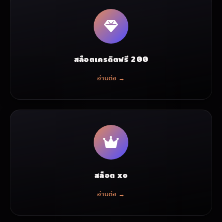
สล็อตเครดิตฟรี 200
อ่านต่อ →
สล็อต xo
อ่านต่อ →