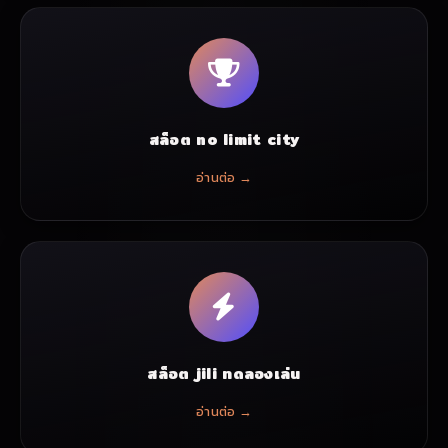
สล็อต no limit city
อ่านต่อ →
สล็อต jili ทดลองเล่น
อ่านต่อ →