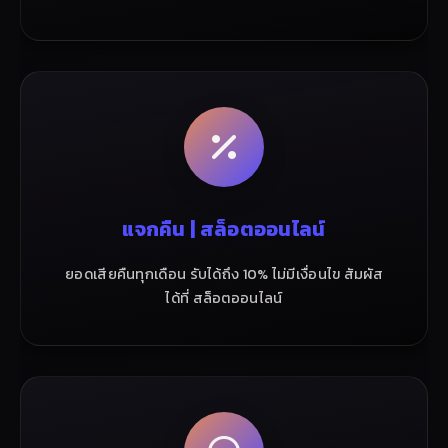
แจกคืน | สล็อตออนไลน์
ยอดเสียคืนทุกเดือน รับได้ถึง 10% ไม่มีเงื่อนไข สัมผัส
ได้ที่ สล็อตออนไลน์