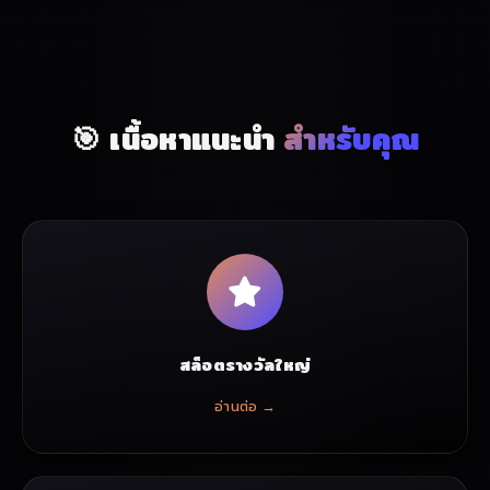
🎯 เนื้อหาแนะนำ
สำหรับคุณ
สล็อตรางวัลใหญ่
อ่านต่อ →