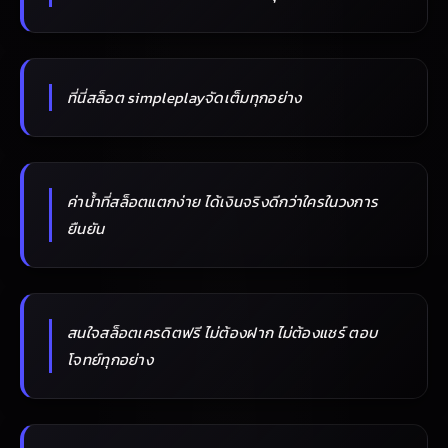
ที่นี่สล็อต simpleplayจัดเต็มทุกอย่าง
ค่าน้ำที่สล็อตแตกง่าย ได้เงินจริงดีกว่าใครในวงการ
ยืนยัน
สนใจสล็อตเครดิตฟรี ไม่ต้องฝาก ไม่ต้องแชร์ ตอบ
โจทย์ทุกอย่าง