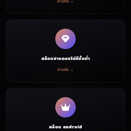
อ่านต่อ →
สล็อตฝากถอนไม่มีขั้นต่ำ
อ่านต่อ →
สล็อต android