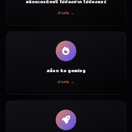
สล็อตเครดิตฟรี ไม่ต้องฝาก ไม่ต้องแชร์
อ่านต่อ →
สล็อต ka gaming
อ่านต่อ →