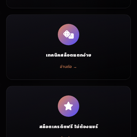
เทคนิคสล็อตแตกง่าย
อ่านต่อ →
สล็อตเครดิตฟรี ไม่ต้องแชร์