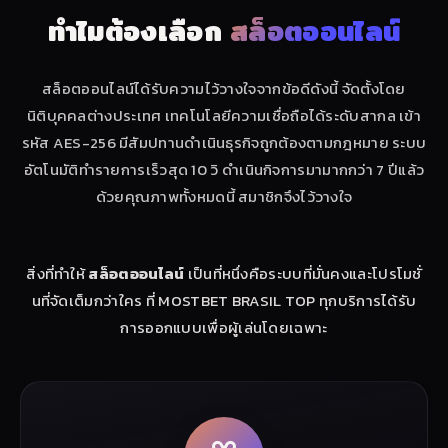
ทำไมต้องเลือก
สล็อตออนไลน์
สล็อตออนไลน์ได้รับความไว้วางใจจากข้อดีดังนี้ จัดตั้งโดย
นิติบุคคลต่างประเทศ เทคโนโลยีความเชื่อถือได้ระดับสากล เข้า
รหัส AES-256 มีสัมปทานดำเนินธุรกิจถูกต้องตามกฎหมาย ระบบ
อัตโนมัติทำรายการเร็วสุด 10 วิ ดำเนินกิจการมามากกว่า 7 ปีแล้ว
ด้วยคุณภาพทั้งหมดนี้ สมาชิกจึงไว้วางใจ
สิ่งที่ทำให้
สล็อตออนไลน์
เป็นที่หนึ่งคือระบบที่มั่นคงและโปรโมชั่
นที่จัดเต็มกว่าใคร ที่ MOSTBET BRASIL TOP ทุกบริการได้รับ
การออกแบบเพื่อผู้เล่นโดยเฉพาะ