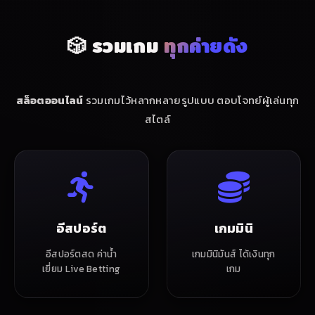
🎲 รวมเกม
ทุกค่ายดัง
สล็อตออนไลน์
รวมเกมไว้หลากหลายรูปแบบ ตอบโจทย์ผู้เล่นทุก
สไตล์
อีสปอร์ต
เกมมินิ
อีสปอร์ตสด ค่าน้ำ
เกมมินิมันส์ ได้เงินทุก
เยี่ยม Live Betting
เกม