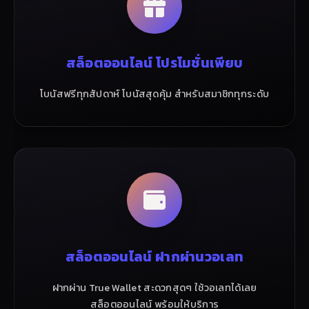
สล็อตออนไลน์ โปรโมชั่นเพียบ
โบนัสฟรีทุกสัปดาห์ โบนัสสุดคุ้ม สำหรับสมาชิกทุกระดับ
สล็อตออนไลน์ ฝากผ่านวอเลท
ฝากผ่าน True Wallet สะดวกสุดๆ ใช้วอเลทได้เลย
สล็อตออนไลน์ พร้อมให้บริการ