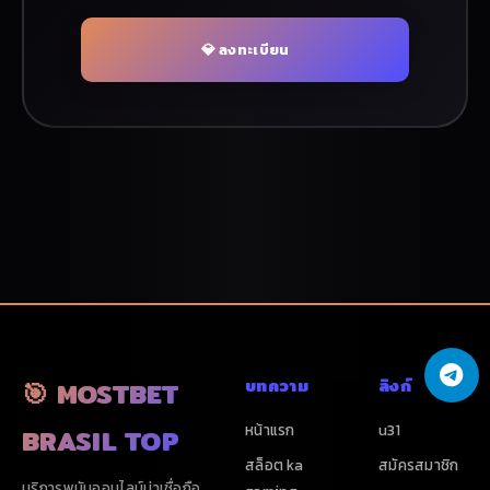
💎 ลงทะเบียน
🎯 MOSTBET
บทความ
ลิงก์
หน้าแรก
u31
BRASIL TOP
สล็อต ka
สมัครสมาชิก
บริการพนันออนไลน์น่าเชื่อถือ