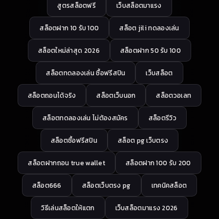
สูตรสล็อตฟรี
เว็บสล็อตมาแรง
สล็อตฝาก 10 รับ 100
สล็อต jili ทดลองเล่น
สล็อตใหม่ล่าสุด 2026
สล็อตฝาก 50 รับ 100
สล็อตทดลองเล่น ซื้อฟรีสปิน
เว็บสล็อต
สล็อตถอนได้จริง
สล็อตเว็บนอก
สล็อตวอเลท
สล็อตทดลองเล่น ไม่ต้องสมัคร
สล็อตรีวิว
สล็อตซื้อฟรีสปิน
สล็อต pg เว็บตรง
สล็อตฝากถอน true wallet
สล็อตฝาก 100 รับ 200
สล็อต666
สล็อตเว็บตรง pg
เทคนิคสล็อต
วิธีเล่นสล็อตให้แตก
เว็บสล็อตมาแรง 2026