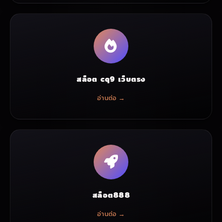
สล็อต cq9 เว็บตรง
อ่านต่อ →
สล็อต888
อ่านต่อ →