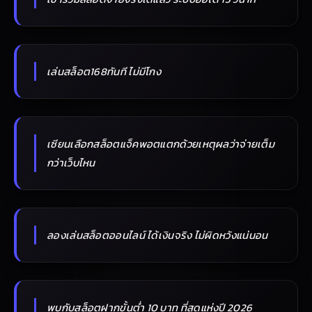
เล่นสล็อต168ทันที ไม่มีโกง
เซียนเลือกสล็อตแจ็คพอตแตกด้วยเหตุผลว่าจ่ายเต็ม
กว่าเว็บไหน
ลองเล่นสล็อตออนไลน์ ได้เงินจริง ไม่ผิดหวังแน่นอน
พบกับสล็อตฝากขั้นต่ำ 10 บาท ที่สุดแห่งปี 2026