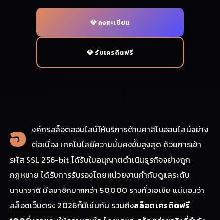
💎 ลงทะเบียน
💎 รับเครดิตฟรี
อ
งค์กรสล็อตออนไลน์ให้บริการด้านคาสิโนออนไลน์อย่าง
ต่อเนื่อง เทคโนโลยีความมั่นคงขั้นสูงสุด ด้วยการเข้า
รหัส SSL 256-bit ได้รับใบอนุญาตดำเนินธุรกิจอย่างถูก
กฎหมาย ได้รับการรับรองโดยหน่วยงานกำกับดูแลระดับ
นานาชาติ มีสมาชิกมากกว่า 50,000 รายทั่วเอเชีย แน่นอนว่า
สล็อตเว็บตรง 2026
ก็มีเช่นกัน รวมถึง
สล็อตเครดิตฟรี