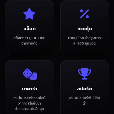
สล็อต
หวยหุ้น
สล็อตกว่า 1,500+ เกม
หวยหุ้นไทย จ่ายสูงบาท
จากค่ายดัง
ละ 900 ทุกยอด
บาคาร่า
สปอร์ต
เกมไพ่บาคาร่าออนไลน์
เดิมพันสปอร์ตไม่มีขั้น
จากคาสิโนชั้นนำ
ต่ำ
ถ่ายทอดสดไม่มีหยุด