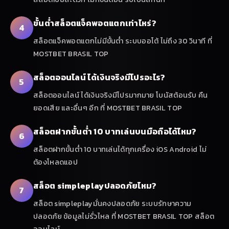
ขั้นต่ำสล็อตแจ็คพอตแตกเท่าไหร่?
4
สล็อตแจ็คพอตแตกไม่มีขั้นต่ำ ระบบออโต้ ไม่ถึง 30 วินาที ที่
MOSTBET BRASIL TOP
สล็อตออนไลน์ ได้เงินจริงมีโปรอะไร?
5
สล็อตออนไลน์ ได้เงินจริงมีโปรมากมาย โบนัสต้อนรับ คืน
ยอดเสีย และอื่นๆ อีก ที่ MOSTBET BRASIL TOP
สล็อตฝากขั้นต่ำ 10 บาทเล่นบนมือถือได้ไหม?
6
สล็อตฝากขั้นต่ำ 10 บาทเล่นได้ทุกเครื่อง iOS Android ไม่
ต้องโหลดแอป
สล็อต simpleplayปลอดภัยไหม?
7
สล็อต simpleplayมั่นคงปลอดภัย ระบบรักษาความ
ปลอดภัย ข้อมูลไม่รั่วไหล ที่ MOSTBET BRASIL TOP สล็อต