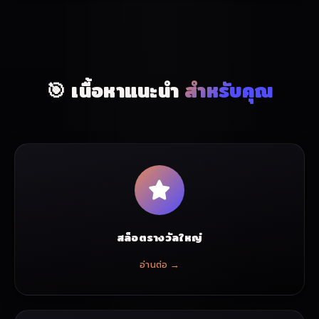
🎯 เนื้อหาแนะนำ
สำหรับคุณ
สล็อตรางวัลใหญ่
อ่านต่อ →