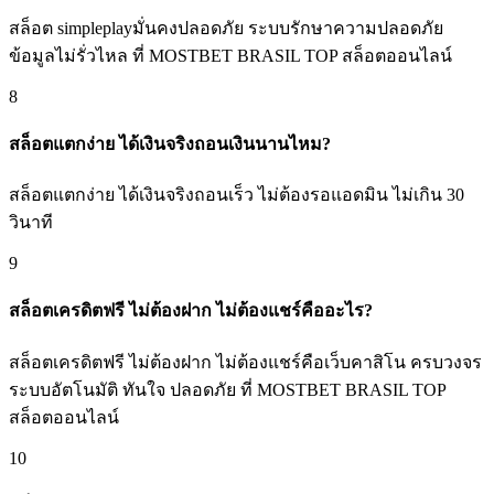
สล็อต simpleplayมั่นคงปลอดภัย ระบบรักษาความปลอดภัย
ข้อมูลไม่รั่วไหล ที่ MOSTBET BRASIL TOP สล็อตออนไลน์
8
สล็อตแตกง่าย ได้เงินจริงถอนเงินนานไหม?
สล็อตแตกง่าย ได้เงินจริงถอนเร็ว ไม่ต้องรอแอดมิน ไม่เกิน 30
วินาที
9
สล็อตเครดิตฟรี ไม่ต้องฝาก ไม่ต้องแชร์คืออะไร?
สล็อตเครดิตฟรี ไม่ต้องฝาก ไม่ต้องแชร์คือเว็บคาสิโน ครบวงจร
ระบบอัตโนมัติ ทันใจ ปลอดภัย ที่ MOSTBET BRASIL TOP
สล็อตออนไลน์
10