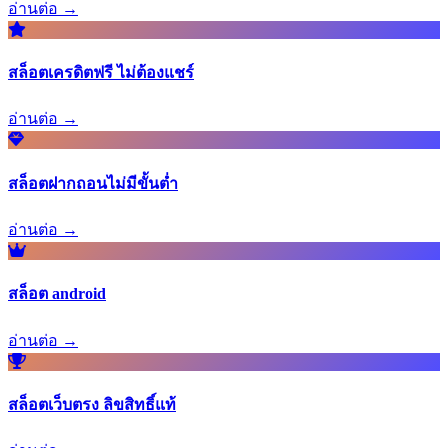
อ่านต่อ →
สล็อตเครดิตฟรี ไม่ต้องแชร์
อ่านต่อ →
สล็อตฝากถอนไม่มีขั้นต่ำ
อ่านต่อ →
สล็อต android
อ่านต่อ →
สล็อตเว็บตรง ลิขสิทธิ์แท้