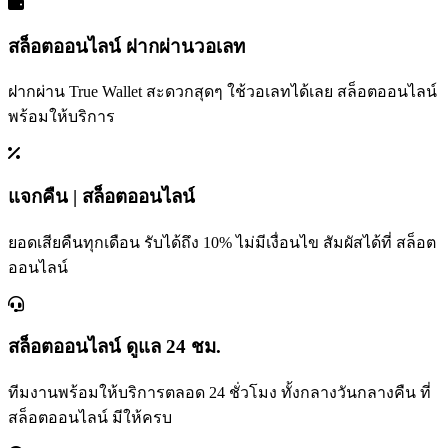
สล็อตออนไลน์ ฝากผ่านวอเลท
ฝากผ่าน True Wallet สะดวกสุดๆ ใช้วอเลทได้เลย สล็อตออนไลน์
พร้อมให้บริการ
แจกคืน | สล็อตออนไลน์
ยอดเสียคืนทุกเดือน รับได้ถึง 10% ไม่มีเงื่อนไข สัมผัสได้ที่ สล็อต
ออนไลน์
สล็อตออนไลน์ ดูแล 24 ชม.
ทีมงานพร้อมให้บริการตลอด 24 ชั่วโมง ทั้งกลางวันกลางคืน ที่
สล็อตออนไลน์ มีให้ครบ