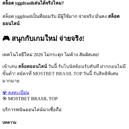
สล็อต yggdrasilเล่นได้จริงไหม?
สล็อต yggdrasilเป็นที่ยอมรับ มีผู้ใช้มาก จ่ายจริง มั่นคง
สล็อต
ออนไลน์
🎮 สนุกกับเกมใหม่ จ่ายจริง!
เทคโนโลยีใหม่ 2026 ไม่กระตุก ไม่ค้าง สัมผัสเลย!
เข้าเล่น
สล็อตออนไลน์
วันนี้ รับโบนัสต้อนรับทันที ฝากถอนไม่มี
ขั้นต่ำ! สมัครที่ MOSTBET BRASIL TOP วันนี้ รับสิทธิพิเศษ
มากมาย
💎 ลงทะเบียน
🎯 MOSTBET BRASIL TOP
บริการพนันออนไลน์น่าเชื่อถือ
บทความ