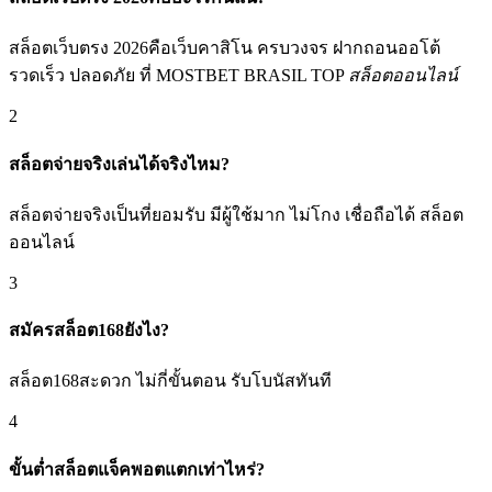
สล็อตเว็บตรง 2026คือเว็บคาสิโน ครบวงจร ฝากถอนออโต้
รวดเร็ว ปลอดภัย ที่ MOSTBET BRASIL TOP
สล็อตออนไลน์
2
สล็อตจ่ายจริงเล่นได้จริงไหม?
สล็อตจ่ายจริงเป็นที่ยอมรับ มีผู้ใช้มาก ไม่โกง เชื่อถือได้ สล็อต
ออนไลน์
3
สมัครสล็อต168ยังไง?
สล็อต168สะดวก ไม่กี่ขั้นตอน รับโบนัสทันที
4
ขั้นต่ำสล็อตแจ็คพอตแตกเท่าไหร่?