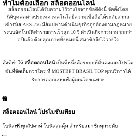
ทำไมต้องเลือก
สล็อตออนไลน์
สล็อตออนไลน์ได้รับความไว้วางใจจากข้อดีดังนี้ จัดตั้งโดย
นิติบุคคลต่างประเทศ เทคโนโลยีความเชื่อถือได้ระดับสากล
เข้ารหัส AES-256 มีสัมปทานดำเนินธุรกิจถูกต้องตามกฎหมาย
ระบบอัตโนมัติทำรายการเร็วสุด 10 วิ ดำเนินกิจการมามากกว่า
7 ปีแล้ว ด้วยคุณภาพทั้งหมดนี้ สมาชิกจึงไว้วางใจ
สิ่งที่ทำให้
สล็อตออนไลน์
เป็นที่หนึ่งคือระบบที่มั่นคงและโปรโม
ชั่นที่จัดเต็มกว่าใคร ที่ MOSTBET BRASIL TOP ทุกบริการได้
รับการออกแบบเพื่อผู้เล่นโดยเฉพาะ
สล็อตออนไลน์ โปรโมชั่นเพียบ
โบนัสฟรีทุกสัปดาห์ โบนัสสุดคุ้ม สำหรับสมาชิกทุกระดับ