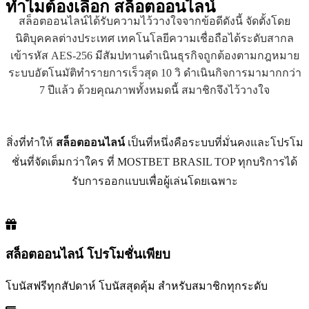
ทำไมต้องเลือก
สล็อตออนไลน์
สล็อตออนไลน์ได้รับความไว้วางใจจากข้อดีดังนี้ จัดตั้งโดย
นิติบุคคลต่างประเทศ เทคโนโลยีความเชื่อถือได้ระดับสากล
เข้ารหัส AES-256 มีสัมปทานดำเนินธุรกิจถูกต้องตามกฎหมาย
ระบบอัตโนมัติทำรายการเร็วสุด 10 วิ ดำเนินกิจการมามากกว่า
7 ปีแล้ว ด้วยคุณภาพทั้งหมดนี้ สมาชิกจึงไว้วางใจ
สิ่งที่ทำให้
สล็อตออนไลน์
เป็นที่หนึ่งคือระบบที่มั่นคงและโปรโม
ชั่นที่จัดเต็มกว่าใคร ที่ MOSTBET BRASIL TOP ทุกบริการได้
รับการออกแบบเพื่อผู้เล่นโดยเฉพาะ
สล็อตออนไลน์ โปรโมชั่นเพียบ
โบนัสฟรีทุกสัปดาห์ โบนัสสุดคุ้ม สำหรับสมาชิกทุกระดับ