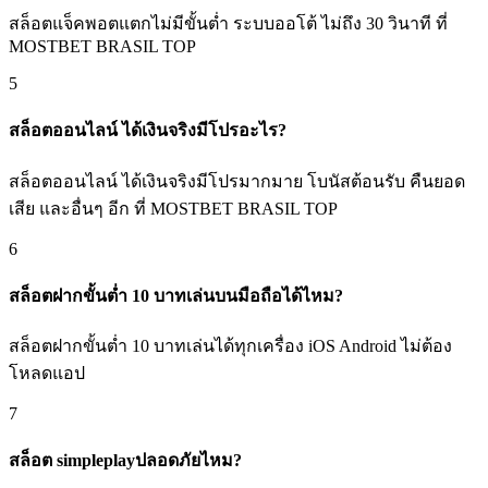
สล็อตแจ็คพอตแตกไม่มีขั้นต่ำ ระบบออโต้ ไม่ถึง 30 วินาที ที่
MOSTBET BRASIL TOP
5
สล็อตออนไลน์ ได้เงินจริงมีโปรอะไร?
สล็อตออนไลน์ ได้เงินจริงมีโปรมากมาย โบนัสต้อนรับ คืนยอด
เสีย และอื่นๆ อีก ที่ MOSTBET BRASIL TOP
6
สล็อตฝากขั้นต่ำ 10 บาทเล่นบนมือถือได้ไหม?
สล็อตฝากขั้นต่ำ 10 บาทเล่นได้ทุกเครื่อง iOS Android ไม่ต้อง
โหลดแอป
7
สล็อต simpleplayปลอดภัยไหม?