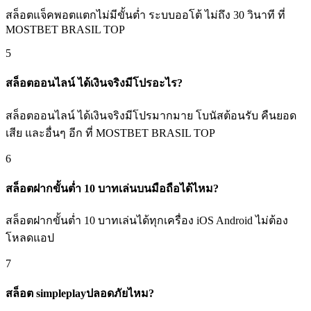
สล็อตแจ็คพอตแตกไม่มีขั้นต่ำ ระบบออโต้ ไม่ถึง 30 วินาที ที่
MOSTBET BRASIL TOP
5
สล็อตออนไลน์ ได้เงินจริงมีโปรอะไร?
สล็อตออนไลน์ ได้เงินจริงมีโปรมากมาย โบนัสต้อนรับ คืนยอด
เสีย และอื่นๆ อีก ที่ MOSTBET BRASIL TOP
6
สล็อตฝากขั้นต่ำ 10 บาทเล่นบนมือถือได้ไหม?
สล็อตฝากขั้นต่ำ 10 บาทเล่นได้ทุกเครื่อง iOS Android ไม่ต้อง
โหลดแอป
7
สล็อต simpleplayปลอดภัยไหม?