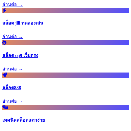
อ่านต่อ →
สล็อต jili ทดลองเล่น
อ่านต่อ →
สล็อต cq9 เว็บตรง
อ่านต่อ →
สล็อต888
อ่านต่อ →
เทคนิคสล็อตแตกง่าย