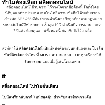
ทำไมต้องเลือก
สล็อตออนไลน์
สล็อตออนไลน์ได้รับความไว้วางใจจากข้อดีดังนี้ จัดตั้งโดย
นิติบุคคลต่างประเทศ เทคโนโลยีความเชื่อถือได้ระดับสากล
เข้ารหัส AES-256 มีสัมปทานดำเนินธุรกิจถูกต้องตามกฎหมาย
ระบบอัตโนมัติทำรายการเร็วสุด 10 วิ ดำเนินกิจการมามากกว่า
7 ปีแล้ว ด้วยคุณภาพทั้งหมดนี้ สมาชิกจึงไว้วางใจ
สิ่งที่ทำให้
สล็อตออนไลน์
เป็นที่หนึ่งคือระบบที่มั่นคงและโปรโม
ชั่นที่จัดเต็มกว่าใคร ที่ MOSTBET BRASIL TOP ทุกบริการได้
รับการออกแบบเพื่อผู้เล่นโดยเฉพาะ
สล็อตออนไลน์ โปรโมชั่นเพียบ
โบนัสฟรีทุกสัปดาห์ โบนัสสุดคุ้ม สำหรับสมาชิกทุกระดับ