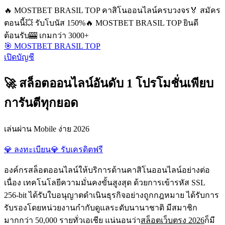
🔥 MOSTBET BRASIL TOP คาสิโนออนไลน์ครบวงจร
🏅 สมัคร
ตอนนี้
💥 รับโบนัส 150%
🔥 MOSTBET BRASIL TOP ยินดี
ต้อนรับ
🎰 เกมกว่า 3000+
🎯 MOSTBET BRASIL TOP
เปิดบัญชี
🚀 สล็อตออนไลน์อันดับ 1 โปรโมชั่นเพียบ
การันตีทุกยอด
เล่นผ่าน Mobile ง่าย 2026
💎 ลงทะเบียน
💎 รับเครดิตฟรี
องค์กรสล็อตออนไลน์ให้บริการด้านคาสิโนออนไลน์อย่างต่อ
เนื่อง เทคโนโลยีความมั่นคงขั้นสูงสุด ด้วยการเข้ารหัส SSL
256-bit ได้รับใบอนุญาตดำเนินธุรกิจอย่างถูกกฎหมาย ได้รับการ
รับรองโดยหน่วยงานกำกับดูแลระดับนานาชาติ มีสมาชิก
มากกว่า 50,000 รายทั่วเอเชีย แน่นอนว่า
สล็อตเว็บตรง 2026
ก็มี