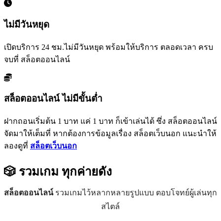
ไม่มีวันหยุด
เปิดบริการ 24 ชม.ไม่มีวันหยุด พร้อมให้บริการ ตลอดเวลา ครบ
จบที่ สล็อตออนไลน์
สล็อตออนไลน์ ไม่มีขั้นต่ำ
ฝากถอนเริ่มต้น 1 บาท แค่ 1 บาท ก็เข้าเล่นได้ ซึ่ง สล็อตออนไลน์
จัดมาให้เต็มที่ หากต้องการข้อมูลเรื่อง สล็อตเว็บนอก แนะนำให้
ลองดูที่
สล็อตเว็บนอก
🎲 รวมเกม
ทุกค่ายดัง
สล็อตออนไลน์
รวมเกมไว้หลากหลายรูปแบบ ตอบโจทย์ผู้เล่นทุก
สไตล์