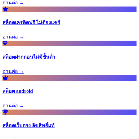
อ่านต่อ →
สล็อตเครดิตฟรี ไม่ต้องแชร์
อ่านต่อ →
สล็อตฝากถอนไม่มีขั้นต่ำ
อ่านต่อ →
สล็อต android
อ่านต่อ →
สล็อตเว็บตรง ลิขสิทธิ์แท้