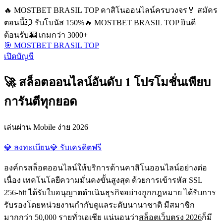
🔥 MOSTBET BRASIL TOP คาสิโนออนไลน์ครบวงจร
🏅 สมัคร
ตอนนี้
💥 รับโบนัส 150%
🔥 MOSTBET BRASIL TOP ยินดี
ต้อนรับ
🎰 เกมกว่า 3000+
🎯 MOSTBET BRASIL TOP
เปิดบัญชี
🚀 สล็อตออนไลน์อันดับ 1 โปรโมชั่นเพียบ
การันตีทุกยอด
เล่นผ่าน Mobile ง่าย 2026
💎 ลงทะเบียน
💎 รับเครดิตฟรี
องค์กรสล็อตออนไลน์ให้บริการด้านคาสิโนออนไลน์อย่างต่อ
เนื่อง เทคโนโลยีความมั่นคงขั้นสูงสุด ด้วยการเข้ารหัส SSL
256-bit ได้รับใบอนุญาตดำเนินธุรกิจอย่างถูกกฎหมาย ได้รับการ
รับรองโดยหน่วยงานกำกับดูแลระดับนานาชาติ มีสมาชิก
มากกว่า 50,000 รายทั่วเอเชีย แน่นอนว่า
สล็อตเว็บตรง 2026
ก็มี