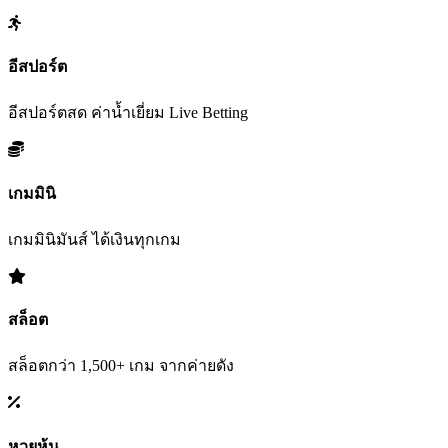
อีสปอร์ต
อีสปอร์ตสด ค่าน้ำเยี่ยม Live Betting
เกมมินิ
เกมมินิมันส์ ได้เงินทุกเกม
สล็อต
สล็อตกว่า 1,500+ เกม จากค่ายดัง
หวยหุ้น