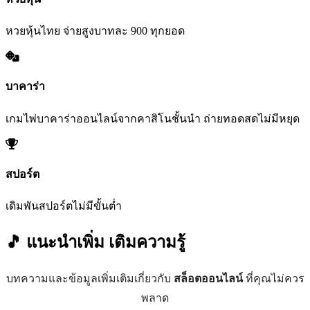
หวยหุ้นไทย จ่ายสูงบาทละ 900 ทุกยอด
บาคาร่า
เกมไพ่บาคาร่าออนไลน์จากคาสิโนชั้นนำ ถ่ายทอดสดไม่มีหยุด
สปอร์ต
เดิมพันสปอร์ตไม่มีขั้นต่ำ
🎵 แนะนำเพิ่ม
เติมความรู้
บทความและข้อมูลเพิ่มเติมเกี่ยวกับ
สล็อตออนไลน์
ที่คุณไม่ควร
พลาด