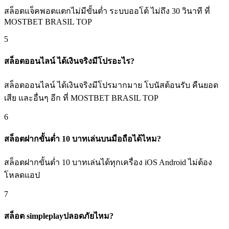
สล็อตแจ็คพอตแตกไม่มีขั้นต่ำ ระบบออโต้ ไม่ถึง 30 วินาที ที่
MOSTBET BRASIL TOP
5
สล็อตออนไลน์ ได้เงินจริงมีโปรอะไร?
สล็อตออนไลน์ ได้เงินจริงมีโปรมากมาย โบนัสต้อนรับ คืนยอด
เสีย และอื่นๆ อีก ที่ MOSTBET BRASIL TOP
6
สล็อตฝากขั้นต่ำ 10 บาทเล่นบนมือถือได้ไหม?
สล็อตฝากขั้นต่ำ 10 บาทเล่นได้ทุกเครื่อง iOS Android ไม่ต้อง
โหลดแอป
7
สล็อต simpleplayปลอดภัยไหม?