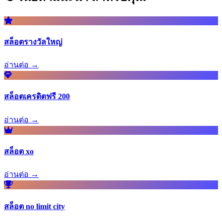
สล็อตรางวัลใหญ่
อ่านต่อ →
สล็อตเครดิตฟรี 200
อ่านต่อ →
สล็อต xo
อ่านต่อ →
สล็อต no limit city