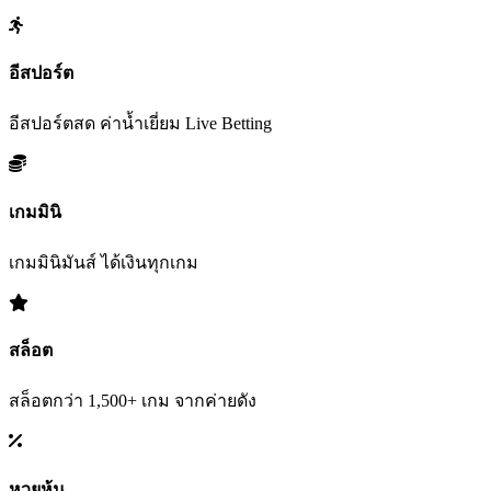
อีสปอร์ต
อีสปอร์ตสด ค่าน้ำเยี่ยม Live Betting
เกมมินิ
เกมมินิมันส์ ได้เงินทุกเกม
สล็อต
สล็อตกว่า 1,500+ เกม จากค่ายดัง
หวยหุ้น