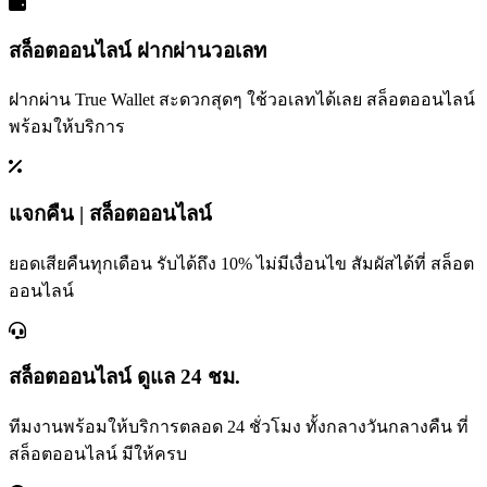
สล็อตออนไลน์ ฝากผ่านวอเลท
ฝากผ่าน True Wallet สะดวกสุดๆ ใช้วอเลทได้เลย สล็อตออนไลน์
พร้อมให้บริการ
แจกคืน | สล็อตออนไลน์
ยอดเสียคืนทุกเดือน รับได้ถึง 10% ไม่มีเงื่อนไข สัมผัสได้ที่ สล็อต
ออนไลน์
สล็อตออนไลน์ ดูแล 24 ชม.
ทีมงานพร้อมให้บริการตลอด 24 ชั่วโมง ทั้งกลางวันกลางคืน ที่
สล็อตออนไลน์ มีให้ครบ