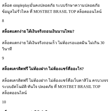
สล็อต simpleplayมั่นคงปลอดภัย ระบบรักษาความปลอดภัย
ข้อมูลไม่รั่วไหล ที่ MOSTBET BRASIL TOP สล็อตออนไลน์
8
สล็อตแตกง่าย ได้เงินจริงถอนเงินนานไหม?
สล็อตแตกง่าย ได้เงินจริงถอนเร็ว ไม่ต้องรอแอดมิน ไม่เกิน 30
วินาที
9
สล็อตเครดิตฟรี ไม่ต้องฝาก ไม่ต้องแชร์คืออะไร?
สล็อตเครดิตฟรี ไม่ต้องฝาก ไม่ต้องแชร์คือเว็บคาสิโน ครบวงจร
ระบบอัตโนมัติ ทันใจ ปลอดภัย ที่ MOSTBET BRASIL TOP
สล็อตออนไลน์
10