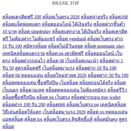
BRASIL TOP
สล็อตเครดิตฟรี 100
สล็อตเว็บตรง 2026
สล็อตจ่ายจริง
สล็อต168
สล็อตแจ็คพอตแตก
สล็อตออนไลน์ ได้เงินจริง
สล็อตฝากขั้นต่ำ
10 บาท
สล็อต simpleplay
สล็อตแตกง่าย ได้เงินจริง
สล็อตเครดิต
ฟรี ไม่ต้องฝาก ไม่ต้องแชร์
สล็อต yggdrasil
สล็อตเว็บตรง ฝาก
10 รับ 100
สมัครสล็อต
สล็อตไม่มีวันหยุด
สล็อต pragmatic play
เทคนิคสล็อตแตกง่าย
สล็อต pg เครดิตฟรี
สล็อตออนไลน์ เว็บ
ตรง
สล็อตฝากถอนไว
สล็อต jili
เว็บสล็อตแนะนำ
สล็อตฝาก 1
รับ 50
สูตรสล็อตฟรี
เว็บสล็อตมาแรง
สล็อตฝาก 10 รับ 100
สล็อต jili ทดลองเล่น
สล็อตใหม่ล่าสุด 2026
สล็อตฝาก 50 รับ 100
สล็อตทดลองเล่น ซื้อฟรีสปิน
เว็บสล็อต
สล็อตถอนได้จริง
สล็อต
เว็บนอก
สล็อตวอเลท
สล็อตทดลองเล่น ไม่ต้องสมัคร
สล็อตรีวิว
สล็อตซื้อฟรีสปิน
สล็อต pg เว็บตรง
สล็อตฝากถอน true wallet
สล็อตฝาก 100 รับ 200
สล็อต666
สล็อตเว็บตรง pg
เทคนิคสล็อต
วิธีเล่นสล็อตให้แตก
เว็บสล็อตมาแรง 2026
สล็อต xo ทดลองเล่น
แอพสล็อต
สล็อต ios
สล็อตเว็บตรง ลิขสิทธิ์แท้
สล็อตมั่นคง
สูตร
สล็อต