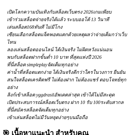
เปิดโลกความบันเทิงกับสล็อตเว็บตรง 2026เกมเพียบ
เข้าร่วมสล็อตจ่ายจริงได้แล้ว ระบบออโต้ 13 วินาที
เล่นสล็อต168ทันที ไม่มีโกง
เซียนเลือกสล็อตแจ็คพอตแตกด้วยเหตุผลว่าจ่ายเต็มกว่าเว็บ
ไหน
ลองเล่นสล็อตออนไลน์ ได้เงินจริง ไม่ผิดหวังแน่นอน
พบกับสล็อตฝากขั้นต่ำ 10 บาท ที่สุดแห่งปี 2026
ที่นี่สล็อต simpleplayจัดเต็มทุกอย่าง
ค่าน้ำที่สล็อตแตกง่าย ได้เงินจริงดีกว่าใครในวงการ ยืนยัน
สนใจสล็อตเครดิตฟรี ไม่ต้องฝาก ไม่ต้องแชร์ ตอบโจทย์ทุก
อย่าง
ลิงก์เข้าสล็อต yggdrasilอัพเดตล่าสุด เข้าได้ไม่มีสะดุด
เปิดประสบการณ์สล็อตเว็บตรง ฝาก 10 รับ 100ระดับสากล
ที่นี่สมัครสล็อตจัดเต็มทุกอย่าง
เข้าเล่นสล็อตไม่มีวันหยุดง่ายๆบนมือถือ
🎯 เนื้อหาแนะนำ
สำหรับคุณ