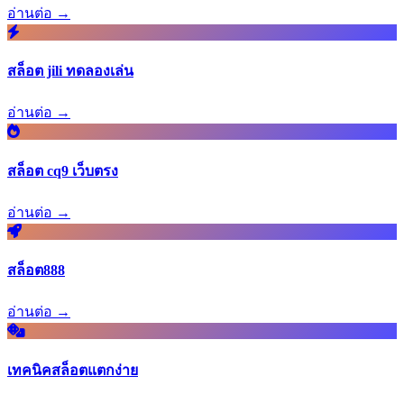
อ่านต่อ →
สล็อต jili ทดลองเล่น
อ่านต่อ →
สล็อต cq9 เว็บตรง
อ่านต่อ →
สล็อต888
อ่านต่อ →
เทคนิคสล็อตแตกง่าย