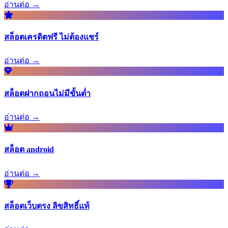
อ่านต่อ →
สล็อตเครดิตฟรี ไม่ต้องแชร์
อ่านต่อ →
สล็อตฝากถอนไม่มีขั้นต่ำ
อ่านต่อ →
สล็อต android
อ่านต่อ →
สล็อตเว็บตรง ลิขสิทธิ์แท้