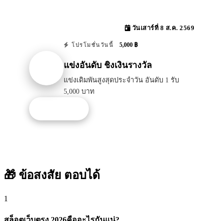
วันเสาร์ที่ 8 ส.ค. 2569
5,000 ฿
โปรโมชั่นวันนี้
แข่งอันดับ ชิงเงินรางวัล
แข่งเดิมพันสูงสุดประจำวัน อันดับ 1 รับ
5,000 บาท
รับโปรนี้
🎁 ข้อสงสัย
ตอบได้
1
สล็อตเว็บตรง 2026คืออะไรกันแน่?