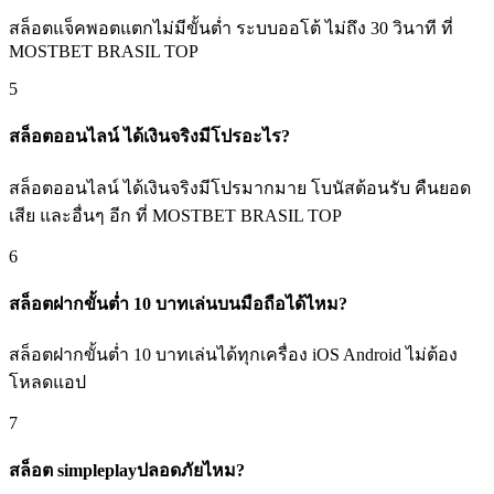
สล็อตแจ็คพอตแตกไม่มีขั้นต่ำ ระบบออโต้ ไม่ถึง 30 วินาที ที่
MOSTBET BRASIL TOP
5
สล็อตออนไลน์ ได้เงินจริงมีโปรอะไร?
สล็อตออนไลน์ ได้เงินจริงมีโปรมากมาย โบนัสต้อนรับ คืนยอด
เสีย และอื่นๆ อีก ที่ MOSTBET BRASIL TOP
6
สล็อตฝากขั้นต่ำ 10 บาทเล่นบนมือถือได้ไหม?
สล็อตฝากขั้นต่ำ 10 บาทเล่นได้ทุกเครื่อง iOS Android ไม่ต้อง
โหลดแอป
7
สล็อต simpleplayปลอดภัยไหม?