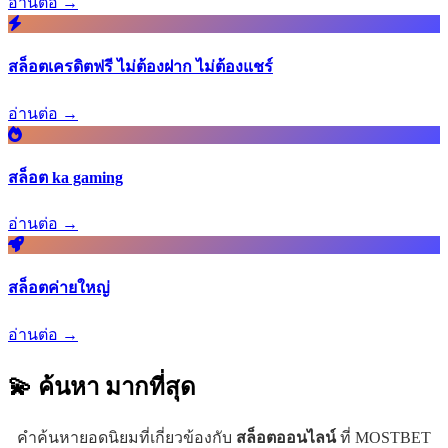
อ่านต่อ →
สล็อตเครดิตฟรี ไม่ต้องฝาก ไม่ต้องแชร์
อ่านต่อ →
สล็อต ka gaming
อ่านต่อ →
สล็อตค่ายใหญ่
อ่านต่อ →
💫 ค้นหา
มากที่สุด
คำค้นหายอดนิยมที่เกี่ยวข้องกับ
สล็อตออนไลน์
ที่ MOSTBET