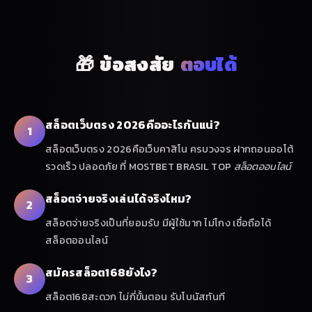
🎁 ข้อสงสัย
ตอบได้
สล็อตเว็บตรง 2026คืออะไรกันแน่?
1
สล็อตเว็บตรง 2026คือเว็บคาสิโน ครบวงจร ฝากถอนออโต้
รวดเร็ว ปลอดภัย ที่ MOSTBET BRASIL TOP
สล็อตออนไลน์
สล็อตจ่ายจริงเล่นได้จริงไหม?
2
สล็อตจ่ายจริงเป็นที่ยอมรับ มีผู้ใช้มาก ไม่โกง เชื่อถือได้
สล็อตออนไลน์
สมัครสล็อต168ยังไง?
3
สล็อต168สะดวก ไม่กี่ขั้นตอน รับโบนัสทันที