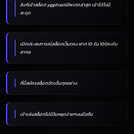
ลิงก์เข้าสล็อต yggdrasilอัพเดตล่าสุด เข้าได้ไม่มี
สะดุด
เปิดประสบการณ์สล็อตเว็บตรง ฝาก 10 รับ 100ระดับ
สากล
ที่นี่สมัครสล็อตจัดเต็มทุกอย่าง
เข้าเล่นสล็อตไม่มีวันหยุดง่ายๆบนมือถือ