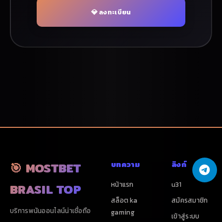
💎 ลงทะเบียน
🎯 MOSTBET
บทความ
ลิงก์
หน้าแรก
u31
BRASIL TOP
สล็อต ka
สมัครสมาชิก
บริการพนันออนไลน์น่าเชื่อถือ
gaming
เข้าสู่ระบบ