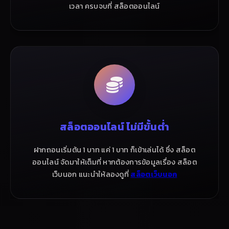
เวลา ครบจบที่ สล็อตออนไลน์
สล็อตออนไลน์ ไม่มีขั้นต่ำ
ฝากถอนเริ่มต้น 1 บาท แค่ 1 บาท ก็เข้าเล่นได้ ซึ่ง สล็อต
ออนไลน์ จัดมาให้เต็มที่ หากต้องการข้อมูลเรื่อง สล็อต
เว็บนอก แนะนำให้ลองดูที่
สล็อตเว็บนอก