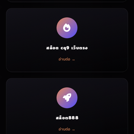
สล็อต cq9 เว็บตรง
อ่านต่อ →
สล็อต888
อ่านต่อ →