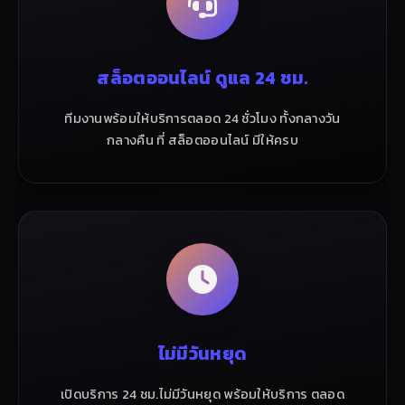
สล็อตออนไลน์ ดูแล 24 ชม.
ทีมงานพร้อมให้บริการตลอด 24 ชั่วโมง ทั้งกลางวัน
กลางคืน ที่ สล็อตออนไลน์ มีให้ครบ
ไม่มีวันหยุด
เปิดบริการ 24 ชม.ไม่มีวันหยุด พร้อมให้บริการ ตลอด