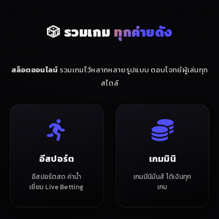
🎲 รวมเกม
ทุกค่ายดัง
สล็อตออนไลน์
รวมเกมไว้หลากหลายรูปแบบ ตอบโจทย์ผู้เล่นทุก
สไตล์
อีสปอร์ต
เกมมินิ
อีสปอร์ตสด ค่าน้ำ
เกมมินิมันส์ ได้เงินทุก
เยี่ยม Live Betting
เกม