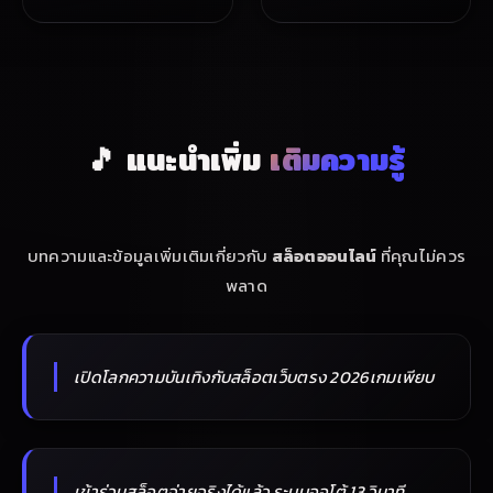
🎵 แนะนำเพิ่ม
เติมความรู้
บทความและข้อมูลเพิ่มเติมเกี่ยวกับ
สล็อตออนไลน์
ที่คุณไม่ควร
พลาด
เปิดโลกความบันเทิงกับสล็อตเว็บตรง 2026เกมเพียบ
เข้าร่วมสล็อตจ่ายจริงได้แล้ว ระบบออโต้ 13 วินาที