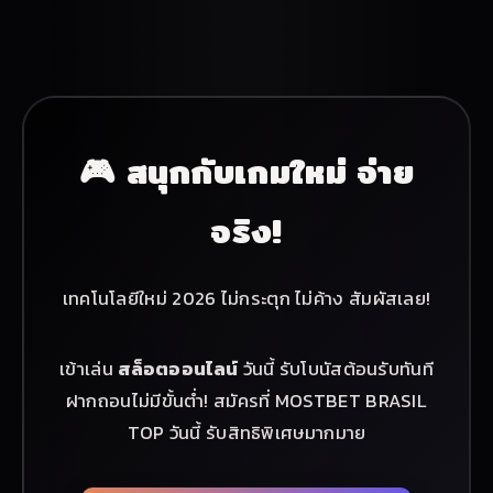
🎮 สนุกกับเกมใหม่ จ่าย
จริง!
เทคโนโลยีใหม่ 2026 ไม่กระตุก ไม่ค้าง สัมผัสเลย!
เข้าเล่น
สล็อตออนไลน์
วันนี้ รับโบนัสต้อนรับทันที
ฝากถอนไม่มีขั้นต่ำ! สมัครที่ MOSTBET BRASIL
TOP วันนี้ รับสิทธิพิเศษมากมาย