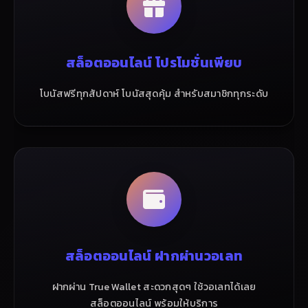
สล็อตออนไลน์ โปรโมชั่นเพียบ
โบนัสฟรีทุกสัปดาห์ โบนัสสุดคุ้ม สำหรับสมาชิกทุกระดับ
สล็อตออนไลน์ ฝากผ่านวอเลท
ฝากผ่าน True Wallet สะดวกสุดๆ ใช้วอเลทได้เลย
สล็อตออนไลน์ พร้อมให้บริการ