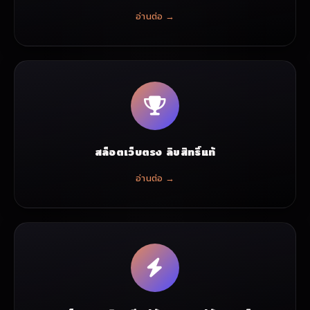
อ่านต่อ →
สล็อตเว็บตรง ลิขสิทธิ์แท้
อ่านต่อ →