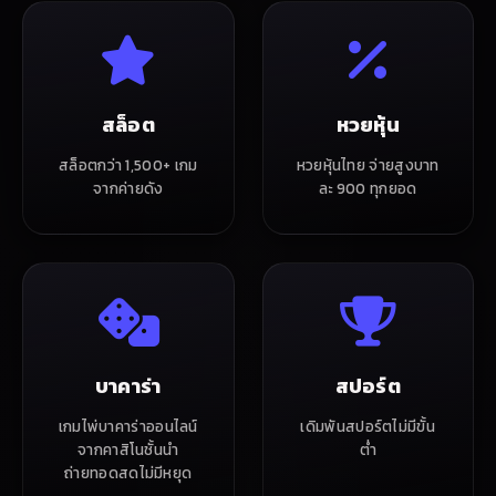
สล็อต
หวยหุ้น
สล็อตกว่า 1,500+ เกม
หวยหุ้นไทย จ่ายสูงบาท
จากค่ายดัง
ละ 900 ทุกยอด
บาคาร่า
สปอร์ต
เกมไพ่บาคาร่าออนไลน์
เดิมพันสปอร์ตไม่มีขั้น
จากคาสิโนชั้นนำ
ต่ำ
ถ่ายทอดสดไม่มีหยุด