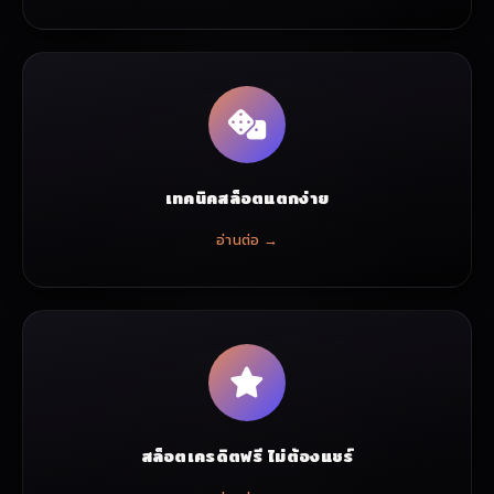
เทคนิคสล็อตแตกง่าย
อ่านต่อ →
สล็อตเครดิตฟรี ไม่ต้องแชร์