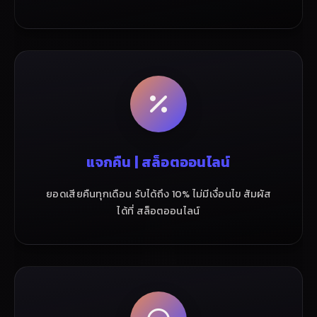
แจกคืน | สล็อตออนไลน์
ยอดเสียคืนทุกเดือน รับได้ถึง 10% ไม่มีเงื่อนไข สัมผัส
ได้ที่ สล็อตออนไลน์