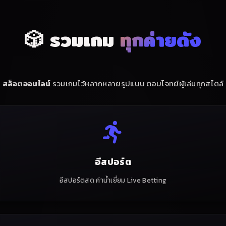
🎲 รวมเกม
ทุกค่ายดัง
สล็อตออนไลน์
รวมเกมไว้หลากหลายรูปแบบ ตอบโจทย์ผู้เล่นทุกสไตล์
อีสปอร์ต
อีสปอร์ตสด ค่าน้ำเยี่ยม Live Betting