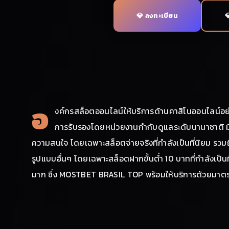
💎 ลงทะเบียน

อ
งค์กรสล็อตออนไลน์ให้บริการด้านคาสิโนออนไลน์อย่า
การรับรองโดยหน่วยงานกำกับดูแลระดับนานาชาติ มี
ความสนใจ โดยเฉพาะสล็อตจ่ายจริงที่กำลังเป็นที่นิยม รวมถ
รูปแบบอื่นๆ โดยเฉพาะสล็อตฝากขั้นต่ำ 10 บาทที่กำลังเป็นที
มาก ซึ่ง MOSTBET BRASIL TOP พร้อมให้บริการด้วยมาตรฐ