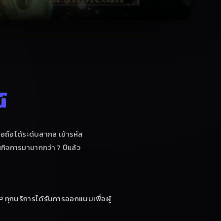
์
่อถือได้ระดับสากล เข้ารหัส
กิจการมามากกว่า 7 ปีแล้ว
OP ทุกบริการได้รับการออกแบบเพื่อผู้