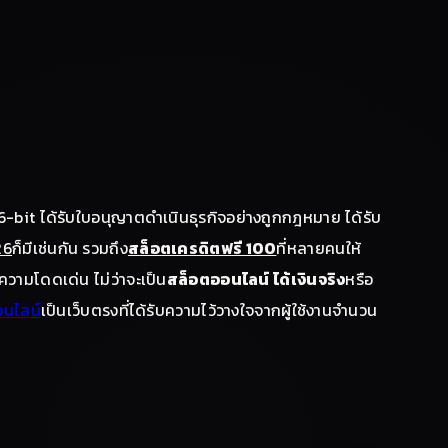
56-bit ได้รับใบอนุญาตดำเนินธุรกิจอย่างถูกกฎหมาย ได้รับ
26
ก็มีเช่นกัน รวมถึง
สล็อตเครดิตฟรี 100
ที่หลายคนให้
มีความโดดเด่น ไม่ว่าจะเป็น
สล็อตออนไลน์ ได้เงินจริง
หรือ
อนไลน์
เป็นเว็บตรงที่ได้รับความไว้วางใจจากผู้ใช้งานจำนวน