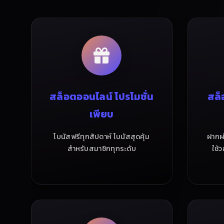
สล็อตออนไลน์ โปรโมชั่น
สล็
เพียบ
โบนัสฟรีทุกสัปดาห์ โบนัสสุดคุ้ม
ฝากผ
สำหรับสมาชิกทุกระดับ
ใช้