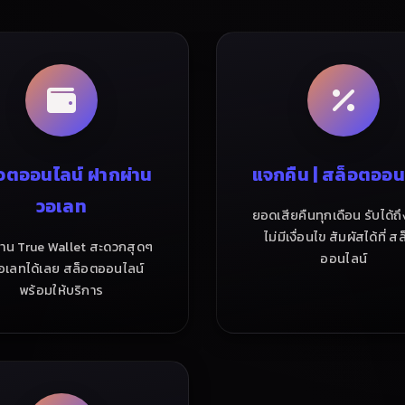
อตออนไลน์ ฝากผ่าน
แจกคืน | สล็อตออน
วอเลท
ยอดเสียคืนทุกเดือน รับได้ถ
ไม่มีเงื่อนไข สัมผัสได้ที่ ส
่าน True Wallet สะดวกสุดๆ
ออนไลน์
วอเลทได้เลย สล็อตออนไลน์
พร้อมให้บริการ