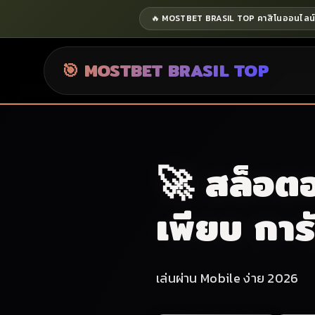
🔥 MOSTBET BRASIL TOP คาสิโนออนไลน
🎯 MOSTBET BRASIL TOP
🚀 สล็อตอ
เพียบ การ
เล่นผ่าน Mobile ง่าย 2026