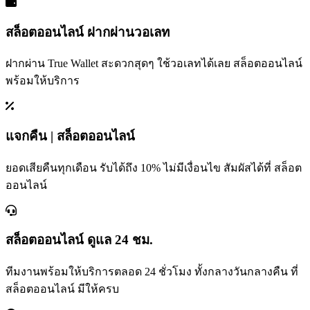
สล็อตออนไลน์ ฝากผ่านวอเลท
ฝากผ่าน True Wallet สะดวกสุดๆ ใช้วอเลทได้เลย สล็อตออนไลน์
พร้อมให้บริการ
แจกคืน | สล็อตออนไลน์
ยอดเสียคืนทุกเดือน รับได้ถึง 10% ไม่มีเงื่อนไข สัมผัสได้ที่ สล็อต
ออนไลน์
สล็อตออนไลน์ ดูแล 24 ชม.
ทีมงานพร้อมให้บริการตลอด 24 ชั่วโมง ทั้งกลางวันกลางคืน ที่
สล็อตออนไลน์ มีให้ครบ