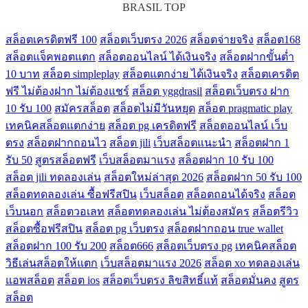
BRASIL TOP
สล็อตเครดิตฟรี 100
สล็อตเว็บตรง 2026
สล็อตจ่ายจริง
สล็อต168
สล็อตแจ็คพอตแตก
สล็อตออนไลน์ ได้เงินจริง
สล็อตฝากขั้นต่ำ
10 บาท
สล็อต simpleplay
สล็อตแตกง่าย ได้เงินจริง
สล็อตเครดิต
ฟรี ไม่ต้องฝาก ไม่ต้องแชร์
สล็อต yggdrasil
สล็อตเว็บตรง ฝาก
10 รับ 100
สมัครสล็อต
สล็อตไม่มีวันหยุด
สล็อต pragmatic play
เทคนิคสล็อตแตกง่าย
สล็อต pg เครดิตฟรี
สล็อตออนไลน์ เว็บ
ตรง
สล็อตฝากถอนไว
สล็อต jili
เว็บสล็อตแนะนำ
สล็อตฝาก 1
รับ 50
สูตรสล็อตฟรี
เว็บสล็อตมาแรง
สล็อตฝาก 10 รับ 100
สล็อต jili ทดลองเล่น
สล็อตใหม่ล่าสุด 2026
สล็อตฝาก 50 รับ 100
สล็อตทดลองเล่น ซื้อฟรีสปิน
เว็บสล็อต
สล็อตถอนได้จริง
สล็อต
เว็บนอก
สล็อตวอเลท
สล็อตทดลองเล่น ไม่ต้องสมัคร
สล็อตรีวิว
สล็อตซื้อฟรีสปิน
สล็อต pg เว็บตรง
สล็อตฝากถอน true wallet
สล็อตฝาก 100 รับ 200
สล็อต666
สล็อตเว็บตรง pg
เทคนิคสล็อต
วิธีเล่นสล็อตให้แตก
เว็บสล็อตมาแรง 2026
สล็อต xo ทดลองเล่น
แอพสล็อต
สล็อต ios
สล็อตเว็บตรง ลิขสิทธิ์แท้
สล็อตมั่นคง
สูตร
สล็อต