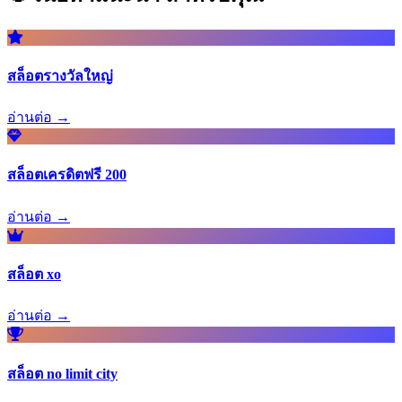
สล็อตรางวัลใหญ่
อ่านต่อ →
สล็อตเครดิตฟรี 200
อ่านต่อ →
สล็อต xo
อ่านต่อ →
สล็อต no limit city