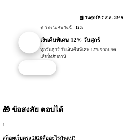
วันศุกร์ที่ 7 ส.ค. 2569
12%
โปรโมชั่นวันนี้
เงินคืนพิเศษ 12% วันศุกร์
ทุกวันศุกร์ รับเงินคืนพิเศษ 12% จากยอด
เสียทั้งสัปดาห์
รับโปรนี้
🎁 ข้อสงสัย
ตอบได้
1
สล็อตเว็บตรง 2026คืออะไรกันแน่?