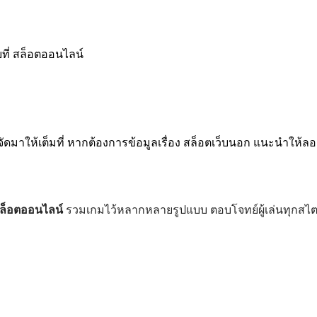
ที่ สล็อตออนไลน์
 จัดมาให้เต็มที่ หากต้องการข้อมูลเรื่อง สล็อตเว็บนอก แนะนำให้ลอง
ล็อตออนไลน์
รวมเกมไว้หลากหลายรูปแบบ ตอบโจทย์ผู้เล่นทุกสไต