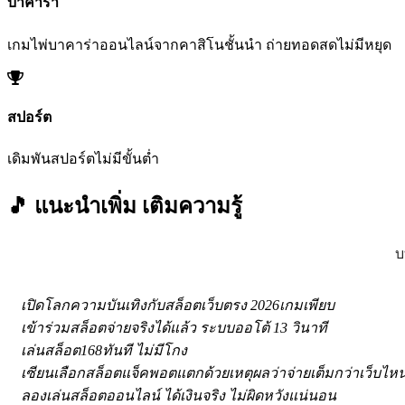
บาคาร่า
เกมไพ่บาคาร่าออนไลน์จากคาสิโนชั้นนำ ถ่ายทอดสดไม่มีหยุด
สปอร์ต
เดิมพันสปอร์ตไม่มีขั้นต่ำ
🎵 แนะนำเพิ่ม
เติมความรู้
บ
เปิดโลกความบันเทิงกับสล็อตเว็บตรง 2026เกมเพียบ
เข้าร่วมสล็อตจ่ายจริงได้แล้ว ระบบออโต้ 13 วินาที
เล่นสล็อต168ทันที ไม่มีโกง
เซียนเลือกสล็อตแจ็คพอตแตกด้วยเหตุผลว่าจ่ายเต็มกว่าเว็บไห
ลองเล่นสล็อตออนไลน์ ได้เงินจริง ไม่ผิดหวังแน่นอน