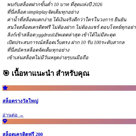
พบกับสล็อตฝากขั้นต่ำ 10 บาท ที่สุดแห่งปี 2026
ที่นี่สล็อต simpleplayจัดเต็มทุกอย่าง
ค่าน้ำที่สล็อตแตกง่าย ได้เงินจริงดีกว่าใครในวงการ ยืนยัน
สนใจสล็อตเครดิตฟรี ไม่ต้องฝาก ไม่ต้องแชร์ ตอบโจทย์ทุกอย่า
ลิงก์เข้าสล็อต yggdrasilอัพเดตล่าสุด เข้าได้ไม่มีสะดุด
เปิดประสบการณ์สล็อตเว็บตรง ฝาก 10 รับ 100ระดับสากล
ที่นี่สมัครสล็อตจัดเต็มทุกอย่าง
เข้าเล่นสล็อตไม่มีวันหยุดง่ายๆบนมือถือ
🎯 เนื้อหาแนะนำ
สำหรับคุณ
สล็อตรางวัลใหญ่
อ่านต่อ →
สล็อตเครดิตฟรี 200