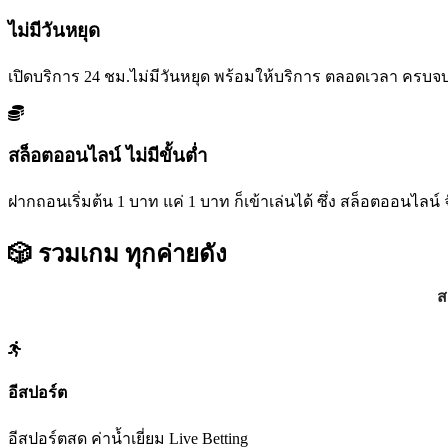
ไม่มีวันหยุด
เปิดบริการ 24 ชม.ไม่มีวันหยุด พร้อมให้บริการ ตลอดเวลา ครบจบ
สล็อตออนไลน์ ไม่มีขั้นต่ำ
ฝากถอนเริ่มต้น 1 บาท แค่ 1 บาท ก็เข้าเล่นได้ ซึ่ง สล็อตออนไลน์
🎲 รวมเกม
ทุกค่ายดัง
ส
อีสปอร์ต
อีสปอร์ตสด ค่าน้ำเยี่ยม Live Betting