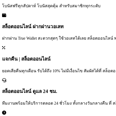
โบนัสฟรีทุกสัปดาห์ โบนัสสุดคุ้ม สำหรับสมาชิกทุกระดับ
สล็อตออนไลน์ ฝากผ่านวอเลท
ฝากผ่าน True Wallet สะดวกสุดๆ ใช้วอเลทได้เลย สล็อตออนไลน์ 
แจกคืน | สล็อตออนไลน์
ยอดเสียคืนทุกเดือน รับได้ถึง 10% ไม่มีเงื่อนไข สัมผัสได้ที่ สล็อ
สล็อตออนไลน์ ดูแล 24 ชม.
ทีมงานพร้อมให้บริการตลอด 24 ชั่วโมง ทั้งกลางวันกลางคืน ที่ 