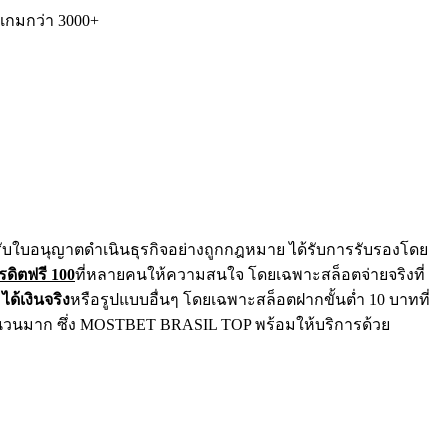
 เกมกว่า 3000+
ด้รับใบอนุญาตดำเนินธุรกิจอย่างถูกกฎหมาย ได้รับการรับรองโดย
รดิตฟรี 100
ที่หลายคนให้ความสนใจ โดยเฉพาะสล็อตจ่ายจริงที่
ด้เงินจริง
หรือรูปแบบอื่นๆ โดยเฉพาะสล็อตฝากขั้นต่ำ 10 บาทที่
นจำนวนมาก ซึ่ง MOSTBET BRASIL TOP พร้อมให้บริการด้วย