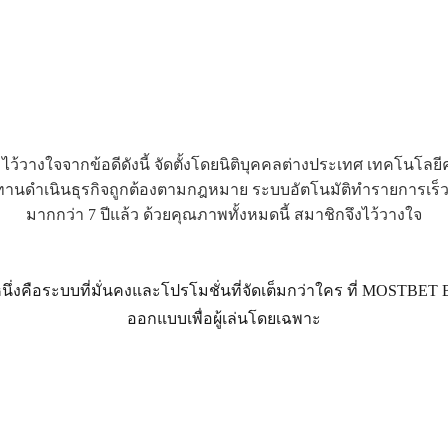
ว้วางใจจากข้อดีดังนี้ จัดตั้งโดยนิติบุคคลต่างประเทศ เทคโนโลยี
ปทานดำเนินธุรกิจถูกต้องตามกฎหมาย ระบบอัตโนมัติทำรายการเร็วส
มากกว่า 7 ปีแล้ว ด้วยคุณภาพทั้งหมดนี้ สมาชิกจึงไว้วางใจ
่หนึ่งคือระบบที่มั่นคงและโปรโมชั่นที่จัดเต็มกว่าใคร ที่ MOSTBE
ออกแบบเพื่อผู้เล่นโดยเฉพาะ