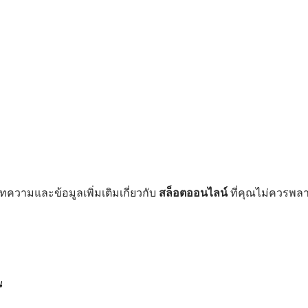
ทความและข้อมูลเพิ่มเติมเกี่ยวกับ
สล็อตออนไลน์
ที่คุณไม่ควรพล
น