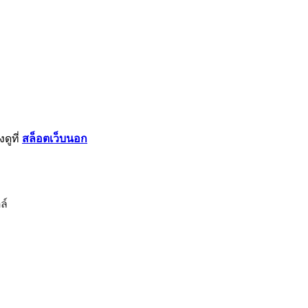
ดูที่
สล็อตเว็บนอก
ล์