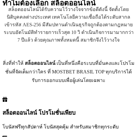
ทำไมต้องเลือก
สล็อตออนไลน์
สล็อตออนไลน์ได้รับความไว้วางใจจากข้อดีดังนี้ จัดตั้งโดย
นิติบุคคลต่างประเทศ เทคโนโลยีความเชื่อถือได้ระดับสากล
เข้ารหัส AES-256 มีสัมปทานดำเนินธุรกิจถูกต้องตามกฎหมาย
ระบบอัตโนมัติทำรายการเร็วสุด 10 วิ ดำเนินกิจการมามากกว่า
7 ปีแล้ว ด้วยคุณภาพทั้งหมดนี้ สมาชิกจึงไว้วางใจ
สิ่งที่ทำให้
สล็อตออนไลน์
เป็นที่หนึ่งคือระบบที่มั่นคงและโปรโม
ชั่นที่จัดเต็มกว่าใคร ที่ MOSTBET BRASIL TOP ทุกบริการได้
รับการออกแบบเพื่อผู้เล่นโดยเฉพาะ
สล็อตออนไลน์ โปรโมชั่นเพียบ
โบนัสฟรีทุกสัปดาห์ โบนัสสุดคุ้ม สำหรับสมาชิกทุกระดับ