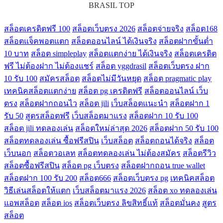
BRASIL TOP
สล็อตเครดิตฟรี 100
สล็อตเว็บตรง 2026
สล็อตจ่ายจริง
สล็อต168
สล็อตแจ็คพอตแตก
สล็อตออนไลน์ ได้เงินจริง
สล็อตฝากขั้นต่ำ
10 บาท
สล็อต simpleplay
สล็อตแตกง่าย ได้เงินจริง
สล็อตเครดิต
ฟรี ไม่ต้องฝาก ไม่ต้องแชร์
สล็อต yggdrasil
สล็อตเว็บตรง ฝาก
10 รับ 100
สมัครสล็อต
สล็อตไม่มีวันหยุด
สล็อต pragmatic play
เทคนิคสล็อตแตกง่าย
สล็อต pg เครดิตฟรี
สล็อตออนไลน์ เว็บ
ตรง
สล็อตฝากถอนไว
สล็อต jili
เว็บสล็อตแนะนำ
สล็อตฝาก 1
รับ 50
สูตรสล็อตฟรี
เว็บสล็อตมาแรง
สล็อตฝาก 10 รับ 100
สล็อต jili ทดลองเล่น
สล็อตใหม่ล่าสุด 2026
สล็อตฝาก 50 รับ 100
สล็อตทดลองเล่น ซื้อฟรีสปิน
เว็บสล็อต
สล็อตถอนได้จริง
สล็อต
เว็บนอก
สล็อตวอเลท
สล็อตทดลองเล่น ไม่ต้องสมัคร
สล็อตรีวิว
สล็อตซื้อฟรีสปิน
สล็อต pg เว็บตรง
สล็อตฝากถอน true wallet
สล็อตฝาก 100 รับ 200
สล็อต666
สล็อตเว็บตรง pg
เทคนิคสล็อต
วิธีเล่นสล็อตให้แตก
เว็บสล็อตมาแรง 2026
สล็อต xo ทดลองเล่น
แอพสล็อต
สล็อต ios
สล็อตเว็บตรง ลิขสิทธิ์แท้
สล็อตมั่นคง
สูตร
สล็อต