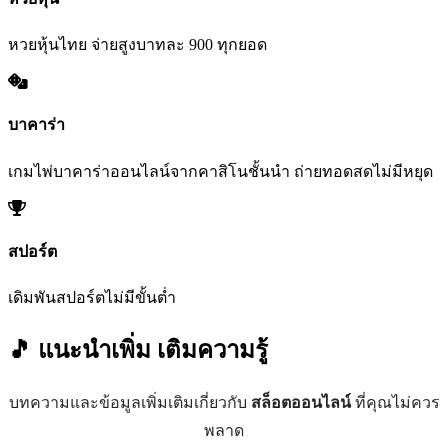
หวยหุ้นไทย จ่ายสูงบาทละ 900 ทุกยอด
บาคาร่า
เกมไพ่บาคาร่าออนไลน์จากคาสิโนชั้นนำ ถ่ายทอดสดไม่มีหยุด
สปอร์ต
เดิมพันสปอร์ตไม่มีขั้นต่ำ
🎵 แนะนำเพิ่ม
เติมความรู้
บทความและข้อมูลเพิ่มเติมเกี่ยวกับ
สล็อตออนไลน์
ที่คุณไม่ควร
พลาด