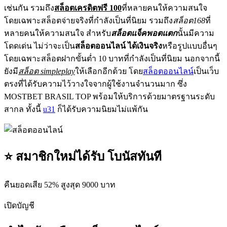
เช่นกัน รวมถึง
สล็อตเครดิตฟรี 100
ที่หลายคนให้ความสนใจ
โดยเฉพาะสล็อตจ่ายจริงที่กำลังเป็นที่นิยม รวมถึง
สล็อต168
ที่
หลายคนให้ความสนใจ สำหรับ
สล็อตแจ็คพอตแตก
นั้นมีความ
โดดเด่น ไม่ว่าจะเป็น
สล็อตออนไลน์ ได้เงินจริง
หรือรูปแบบอื่นๆ
โดยเฉพาะสล็อตฝากขั้นต่ำ 10 บาทที่กำลังเป็นที่นิยม นอกจากนี้
ยังมี
สล็อต simpleplay
ให้เลือกอีกด้วย โดย
สล็อตออนไลน์
เป็นเว็บ
ตรงที่ได้รับความไว้วางใจจากผู้ใช้งานจำนวนมาก ซึ่ง
MOSTBET BRASIL TOP พร้อมให้บริการด้วยมาตรฐานระดับ
สากล ทั้งนี้
u31
ก็ได้รับความนิยมไม่แพ้กัน
⭐ สมาชิกใหม่ได้รับ โบนัสทันที
คืนยอดเสีย 52% สูงสุด 9000 บาท
เปิดบัญชี