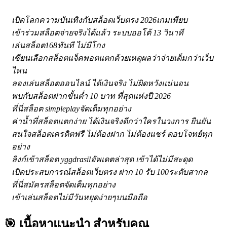
เปิดโลกความบันเทิงกับสล็อตเว็บตรง 2026เกมเพียบ
เข้าร่วมสล็อตจ่ายจริงได้แล้ว ระบบออโต้ 13 วินาที
เล่นสล็อต168ทันที ไม่มีโกง
เซียนเลือกสล็อตแจ็คพอตแตกด้วยเหตุผลว่าจ่ายเต็มกว่าเว็บ
ไหน
ลองเล่นสล็อตออนไลน์ ได้เงินจริง ไม่ผิดหวังแน่นอน
พบกับสล็อตฝากขั้นต่ำ 10 บาท ที่สุดแห่งปี 2026
ที่นี่สล็อต simpleplayจัดเต็มทุกอย่าง
ค่าน้ำที่สล็อตแตกง่าย ได้เงินจริงดีกว่าใครในวงการ ยืนยัน
สนใจสล็อตเครดิตฟรี ไม่ต้องฝาก ไม่ต้องแชร์ ตอบโจทย์ทุก
อย่าง
ลิงก์เข้าสล็อต yggdrasilอัพเดตล่าสุด เข้าได้ไม่มีสะดุด
เปิดประสบการณ์สล็อตเว็บตรง ฝาก 10 รับ 100ระดับสากล
ที่นี่สมัครสล็อตจัดเต็มทุกอย่าง
เข้าเล่นสล็อตไม่มีวันหยุดง่ายๆบนมือถือ
🎯 เนื้อหาแนะนำ
สำหรับคุณ