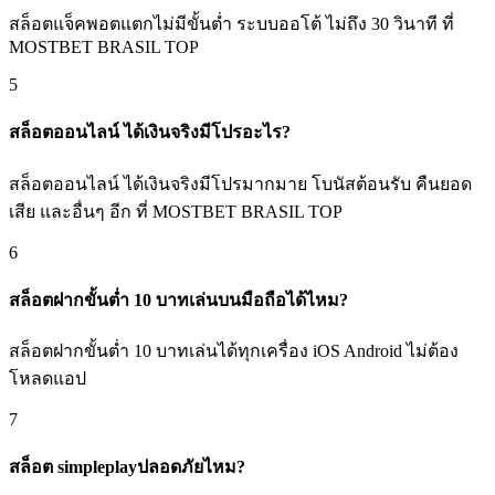
สล็อตแจ็คพอตแตกไม่มีขั้นต่ำ ระบบออโต้ ไม่ถึง 30 วินาที ที่
MOSTBET BRASIL TOP
5
สล็อตออนไลน์ ได้เงินจริงมีโปรอะไร?
สล็อตออนไลน์ ได้เงินจริงมีโปรมากมาย โบนัสต้อนรับ คืนยอด
เสีย และอื่นๆ อีก ที่ MOSTBET BRASIL TOP
6
สล็อตฝากขั้นต่ำ 10 บาทเล่นบนมือถือได้ไหม?
สล็อตฝากขั้นต่ำ 10 บาทเล่นได้ทุกเครื่อง iOS Android ไม่ต้อง
โหลดแอป
7
สล็อต simpleplayปลอดภัยไหม?