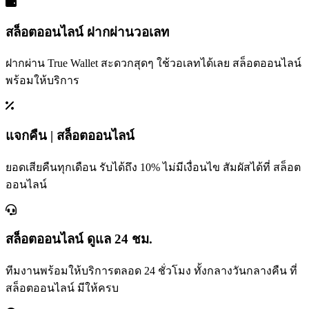
สล็อตออนไลน์ ฝากผ่านวอเลท
ฝากผ่าน True Wallet สะดวกสุดๆ ใช้วอเลทได้เลย สล็อตออนไลน์
พร้อมให้บริการ
แจกคืน | สล็อตออนไลน์
ยอดเสียคืนทุกเดือน รับได้ถึง 10% ไม่มีเงื่อนไข สัมผัสได้ที่ สล็อต
ออนไลน์
สล็อตออนไลน์ ดูแล 24 ชม.
ทีมงานพร้อมให้บริการตลอด 24 ชั่วโมง ทั้งกลางวันกลางคืน ที่
สล็อตออนไลน์ มีให้ครบ