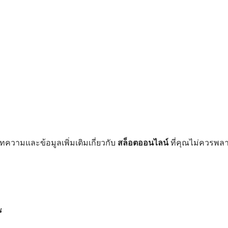
ทความและข้อมูลเพิ่มเติมเกี่ยวกับ
สล็อตออนไลน์
ที่คุณไม่ควรพล
น