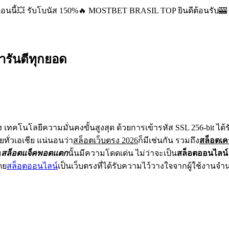
อนนี้
💥 รับโบนัส 150%
🔥 MOSTBET BRASIL TOP ยินดีต้อนรับ
🎰
ารันตีทุกยอด
 เทคโนโลยีความมั่นคงขั้นสูงสุด ด้วยการเข้ารหัส SSL 256-bit ไ
ั่วเอเชีย แน่นอนว่า
สล็อตเว็บตรง 2026
ก็มีเช่นกัน รวมถึง
สล็อตเค
บ
สล็อตแจ็คพอตแตก
นั้นมีความโดดเด่น ไม่ว่าจะเป็น
สล็อตออนไลน์ ไ
ดย
สล็อตออนไลน์
เป็นเว็บตรงที่ได้รับความไว้วางใจจากผู้ใช้งา