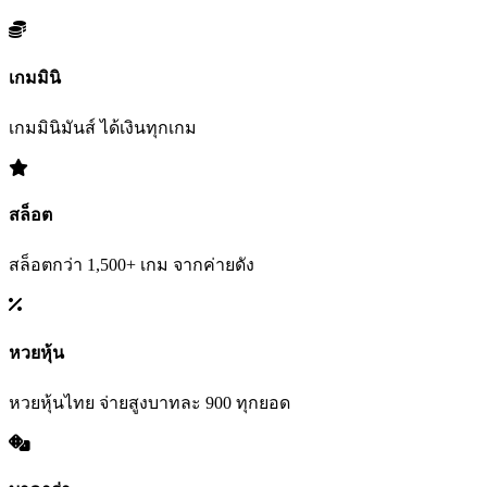
เกมมินิ
เกมมินิมันส์ ได้เงินทุกเกม
สล็อต
สล็อตกว่า 1,500+ เกม จากค่ายดัง
หวยหุ้น
หวยหุ้นไทย จ่ายสูงบาทละ 900 ทุกยอด