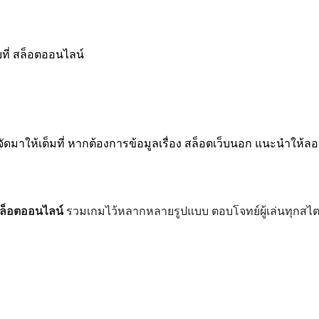
ที่ สล็อตออนไลน์
 จัดมาให้เต็มที่ หากต้องการข้อมูลเรื่อง สล็อตเว็บนอก แนะนำให้ลอง
ล็อตออนไลน์
รวมเกมไว้หลากหลายรูปแบบ ตอบโจทย์ผู้เล่นทุกสไต