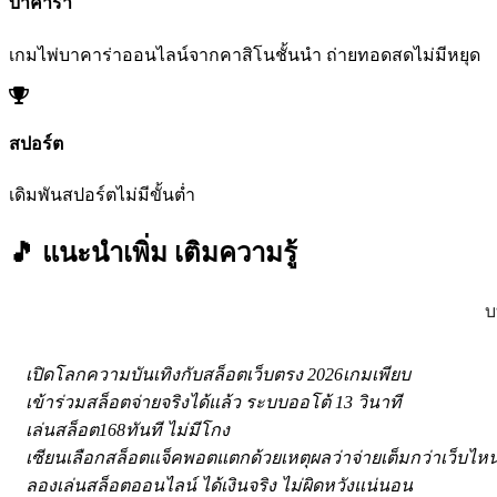
บาคาร่า
เกมไพ่บาคาร่าออนไลน์จากคาสิโนชั้นนำ ถ่ายทอดสดไม่มีหยุด
สปอร์ต
เดิมพันสปอร์ตไม่มีขั้นต่ำ
🎵 แนะนำเพิ่ม
เติมความรู้
บ
เปิดโลกความบันเทิงกับสล็อตเว็บตรง 2026เกมเพียบ
เข้าร่วมสล็อตจ่ายจริงได้แล้ว ระบบออโต้ 13 วินาที
เล่นสล็อต168ทันที ไม่มีโกง
เซียนเลือกสล็อตแจ็คพอตแตกด้วยเหตุผลว่าจ่ายเต็มกว่าเว็บไห
ลองเล่นสล็อตออนไลน์ ได้เงินจริง ไม่ผิดหวังแน่นอน