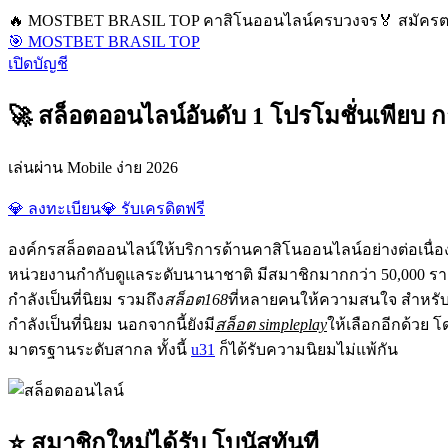
🔥 MOSTBET BRASIL TOP คาสิโนออนไลน์ครบวงจร
🏅 สมัครต
🎯 MOSTBET BRASIL TOP
เปิดบัญชี
🚀 สล็อตออนไลน์อันดับ 1 โปรโมชั่นเพียบ ก
เล่นผ่าน Mobile ง่าย 2026
💎 ลงทะเบียน
💎 รับเครดิตฟรี
องค์กรสล็อตออนไลน์ให้บริการด้านคาสิโนออนไลน์อย่างต่อเนื่อง
หน่วยงานกำกับดูแลระดับนานาชาติ มีสมาชิกมากกว่า 50,000 รายท
กำลังเป็นที่นิยม รวมถึง
สล็อต168
ที่หลายคนให้ความสนใจ สำหรั
กำลังเป็นที่นิยม นอกจากนี้ยังมี
สล็อต simpleplay
ให้เลือกอีกด้วย โ
มาตรฐานระดับสากล ทั้งนี้
u31
ก็ได้รับความนิยมไม่แพ้กัน
⭐ สมาชิกใหม่ได้รับ โบนัสทันที