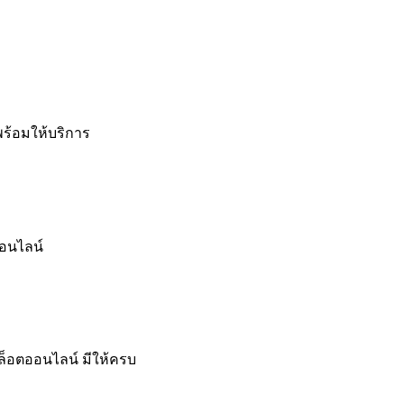
พร้อมให้บริการ
ตออนไลน์
สล็อตออนไลน์ มีให้ครบ