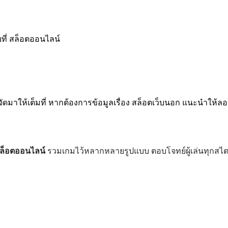
ที่ สล็อตออนไลน์
 จัดมาให้เต็มที่ หากต้องการข้อมูลเรื่อง สล็อตเว็บนอก แนะนำให้ลอง
ล็อตออนไลน์
รวมเกมไว้หลากหลายรูปแบบ ตอบโจทย์ผู้เล่นทุกสไต