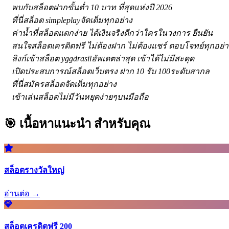
พบกับสล็อตฝากขั้นต่ำ 10 บาท ที่สุดแห่งปี 2026
ที่นี่สล็อต simpleplayจัดเต็มทุกอย่าง
ค่าน้ำที่สล็อตแตกง่าย ได้เงินจริงดีกว่าใครในวงการ ยืนยัน
สนใจสล็อตเครดิตฟรี ไม่ต้องฝาก ไม่ต้องแชร์ ตอบโจทย์ทุกอย่า
ลิงก์เข้าสล็อต yggdrasilอัพเดตล่าสุด เข้าได้ไม่มีสะดุด
เปิดประสบการณ์สล็อตเว็บตรง ฝาก 10 รับ 100ระดับสากล
ที่นี่สมัครสล็อตจัดเต็มทุกอย่าง
เข้าเล่นสล็อตไม่มีวันหยุดง่ายๆบนมือถือ
🎯 เนื้อหาแนะนำ
สำหรับคุณ
สล็อตรางวัลใหญ่
อ่านต่อ →
สล็อตเครดิตฟรี 200