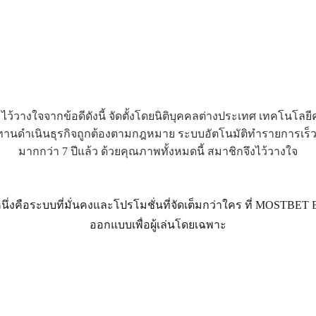
ว้วางใจจากข้อดีดังนี้ จัดตั้งโดยนิติบุคคลต่างประเทศ เทคโนโลยี
ปทานดำเนินธุรกิจถูกต้องตามกฎหมาย ระบบอัตโนมัติทำรายการเร็วส
มากกว่า 7 ปีแล้ว ด้วยคุณภาพทั้งหมดนี้ สมาชิกจึงไว้วางใจ
่หนึ่งคือระบบที่มั่นคงและโปรโมชั่นที่จัดเต็มกว่าใคร ที่ MOSTBE
ออกแบบเพื่อผู้เล่นโดยเฉพาะ