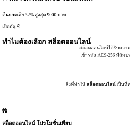
คืนยอดเสีย 52% สูงสุด 9000 บาท
เปิดบัญชี
ทำไมต้องเลือก
สล็อตออนไลน์
สล็อตออนไลน์ได้รับความไ
เข้ารหัส AES-256 มีสัม
สิ่งที่ทำให้
สล็อตออนไลน์
เป็นที
สล็อตออนไลน์ โปรโมชั่นเพียบ