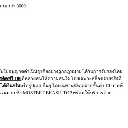
 เกมกว่า 3000+
ด้รับใบอนุญาตดำเนินธุรกิจอย่างถูกกฎหมาย ได้รับการรับรองโดย
รดิตฟรี 100
ที่หลายคนให้ความสนใจ โดยเฉพาะสล็อตจ่ายจริงที่
ด้เงินจริง
หรือรูปแบบอื่นๆ โดยเฉพาะสล็อตฝากขั้นต่ำ 10 บาทที่
นจำนวนมาก ซึ่ง MOSTBET BRASIL TOP พร้อมให้บริการด้วย