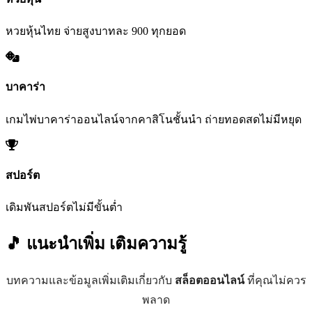
หวยหุ้นไทย จ่ายสูงบาทละ 900 ทุกยอด
บาคาร่า
เกมไพ่บาคาร่าออนไลน์จากคาสิโนชั้นนำ ถ่ายทอดสดไม่มีหยุด
สปอร์ต
เดิมพันสปอร์ตไม่มีขั้นต่ำ
🎵 แนะนำเพิ่ม
เติมความรู้
บทความและข้อมูลเพิ่มเติมเกี่ยวกับ
สล็อตออนไลน์
ที่คุณไม่ควร
พลาด