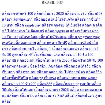
BRASIL TOP
สล็อตเครดิตฟรี 100
สล็อตเว็บตรง 2026
สล็อตจ่ายจริง
สล็อต168
สล็อตแจ็คพอตแตก
สล็อตออนไลน์ ได้เงินจริง
สล็อตฝากขั้นต่ำ
10 บาท
สล็อต simpleplay
สล็อตแตกง่าย ได้เงินจริง
สล็อตเครดิต
ฟรี ไม่ต้องฝาก ไม่ต้องแชร์
สล็อต yggdrasil
สล็อตเว็บตรง ฝาก
10 รับ 100
สมัครสล็อต
สล็อตไม่มีวันหยุด
สล็อต pragmatic play
เทคนิคสล็อตแตกง่าย
สล็อต pg เครดิตฟรี
สล็อตออนไลน์ เว็บ
ตรง
สล็อตฝากถอนไว
สล็อต jili
เว็บสล็อตแนะนำ
สล็อตฝาก 1
รับ 50
สูตรสล็อตฟรี
เว็บสล็อตมาแรง
สล็อตฝาก 10 รับ 100
สล็อต jili ทดลองเล่น
สล็อตใหม่ล่าสุด 2026
สล็อตฝาก 50 รับ 100
สล็อตทดลองเล่น ซื้อฟรีสปิน
เว็บสล็อต
สล็อตถอนได้จริง
สล็อต
เว็บนอก
สล็อตวอเลท
สล็อตทดลองเล่น ไม่ต้องสมัคร
สล็อตรีวิว
สล็อตซื้อฟรีสปิน
สล็อต pg เว็บตรง
สล็อตฝากถอน true wallet
สล็อตฝาก 100 รับ 200
สล็อต666
สล็อตเว็บตรง pg
เทคนิคสล็อต
วิธีเล่นสล็อตให้แตก
เว็บสล็อตมาแรง 2026
สล็อต xo ทดลองเล่น
แอพสล็อต
สล็อต ios
สล็อตเว็บตรง ลิขสิทธิ์แท้
สล็อตมั่นคง
สูตร
สล็อต