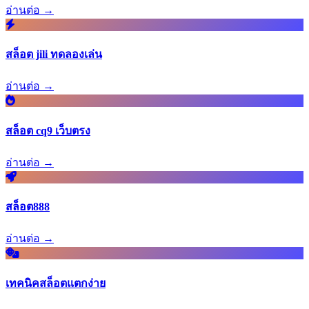
อ่านต่อ →
สล็อต jili ทดลองเล่น
อ่านต่อ →
สล็อต cq9 เว็บตรง
อ่านต่อ →
สล็อต888
อ่านต่อ →
เทคนิคสล็อตแตกง่าย