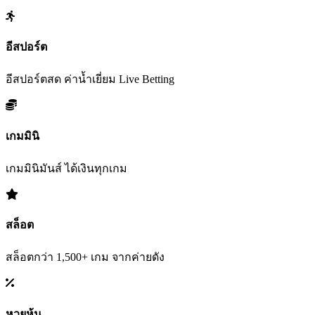
อีสปอร์ต
อีสปอร์ตสด ค่าน้ำเยี่ยม Live Betting
เกมมินิ
เกมมินิมันส์ ได้เงินทุกเกม
สล็อต
สล็อตกว่า 1,500+ เกม จากค่ายดัง
หวยหุ้น