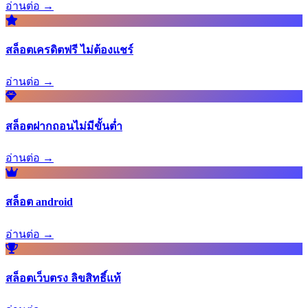
อ่านต่อ →
สล็อตเครดิตฟรี ไม่ต้องแชร์
อ่านต่อ →
สล็อตฝากถอนไม่มีขั้นต่ำ
อ่านต่อ →
สล็อต android
อ่านต่อ →
สล็อตเว็บตรง ลิขสิทธิ์แท้