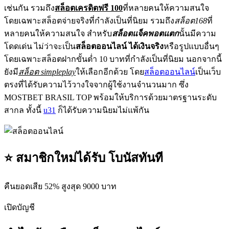
เช่นกัน รวมถึง
สล็อตเครดิตฟรี 100
ที่หลายคนให้ความสนใจ
โดยเฉพาะสล็อตจ่ายจริงที่กำลังเป็นที่นิยม รวมถึง
สล็อต168
ที่
หลายคนให้ความสนใจ สำหรับ
สล็อตแจ็คพอตแตก
นั้นมีความ
โดดเด่น ไม่ว่าจะเป็น
สล็อตออนไลน์ ได้เงินจริง
หรือรูปแบบอื่นๆ
โดยเฉพาะสล็อตฝากขั้นต่ำ 10 บาทที่กำลังเป็นที่นิยม นอกจากนี้
ยังมี
สล็อต simpleplay
ให้เลือกอีกด้วย โดย
สล็อตออนไลน์
เป็นเว็บ
ตรงที่ได้รับความไว้วางใจจากผู้ใช้งานจำนวนมาก ซึ่ง
MOSTBET BRASIL TOP พร้อมให้บริการด้วยมาตรฐานระดับ
สากล ทั้งนี้
u31
ก็ได้รับความนิยมไม่แพ้กัน
⭐ สมาชิกใหม่ได้รับ โบนัสทันที
คืนยอดเสีย 52% สูงสุด 9000 บาท
เปิดบัญชี