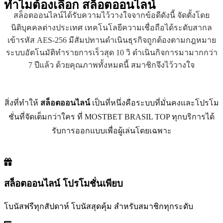
ทำไมต้องเลือก
สล็อตออนไลน์
สล็อตออนไลน์ได้รับความไว้วางใจจากข้อดีดังนี้ จัดตั้งโดย
นิติบุคคลต่างประเทศ เทคโนโลยีความเชื่อถือได้ระดับสากล
เข้ารหัส AES-256 มีสัมปทานดำเนินธุรกิจถูกต้องตามกฎหมาย
ระบบอัตโนมัติทำรายการเร็วสุด 10 วิ ดำเนินกิจการมามากกว่า
7 ปีแล้ว ด้วยคุณภาพทั้งหมดนี้ สมาชิกจึงไว้วางใจ
สิ่งที่ทำให้
สล็อตออนไลน์
เป็นที่หนึ่งคือระบบที่มั่นคงและโปรโม
ชั่นที่จัดเต็มกว่าใคร ที่ MOSTBET BRASIL TOP ทุกบริการได้
รับการออกแบบเพื่อผู้เล่นโดยเฉพาะ
สล็อตออนไลน์ โปรโมชั่นเพียบ
โบนัสฟรีทุกสัปดาห์ โบนัสสุดคุ้ม สำหรับสมาชิกทุกระดับ