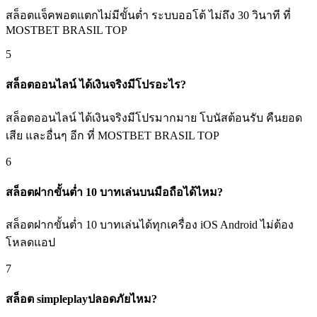
สล็อตแจ็คพอตแตกไม่มีขั้นต่ำ ระบบออโต้ ไม่ถึง 30 วินาที ที่
MOSTBET BRASIL TOP
5
สล็อตออนไลน์ ได้เงินจริงมีโปรอะไร?
สล็อตออนไลน์ ได้เงินจริงมีโปรมากมาย โบนัสต้อนรับ คืนยอด
เสีย และอื่นๆ อีก ที่ MOSTBET BRASIL TOP
6
สล็อตฝากขั้นต่ำ 10 บาทเล่นบนมือถือได้ไหม?
สล็อตฝากขั้นต่ำ 10 บาทเล่นได้ทุกเครื่อง iOS Android ไม่ต้อง
โหลดแอป
7
สล็อต simpleplayปลอดภัยไหม?