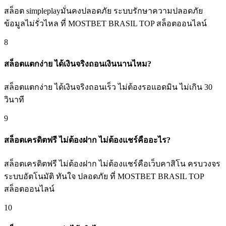
สล็อต simpleplayมั่นคงปลอดภัย ระบบรักษาความปลอดภัย
ข้อมูลไม่รั่วไหล ที่ MOSTBET BRASIL TOP สล็อตออนไลน์
8
สล็อตแตกง่าย ได้เงินจริงถอนเงินนานไหม?
สล็อตแตกง่าย ได้เงินจริงถอนเร็ว ไม่ต้องรอแอดมิน ไม่เกิน 30
วินาที
9
สล็อตเครดิตฟรี ไม่ต้องฝาก ไม่ต้องแชร์คืออะไร?
สล็อตเครดิตฟรี ไม่ต้องฝาก ไม่ต้องแชร์คือเว็บคาสิโน ครบวงจร
ระบบอัตโนมัติ ทันใจ ปลอดภัย ที่ MOSTBET BRASIL TOP
สล็อตออนไลน์
10