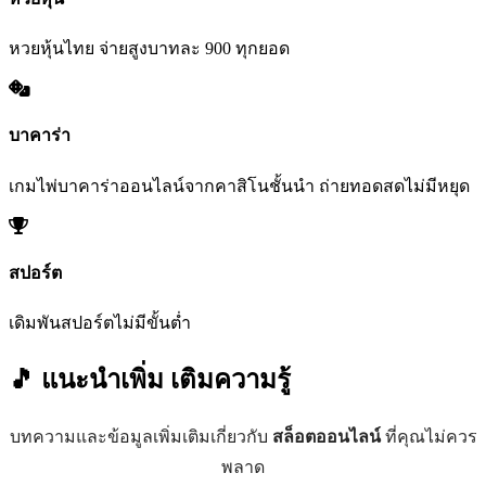
หวยหุ้นไทย จ่ายสูงบาทละ 900 ทุกยอด
บาคาร่า
เกมไพ่บาคาร่าออนไลน์จากคาสิโนชั้นนำ ถ่ายทอดสดไม่มีหยุด
สปอร์ต
เดิมพันสปอร์ตไม่มีขั้นต่ำ
🎵 แนะนำเพิ่ม
เติมความรู้
บทความและข้อมูลเพิ่มเติมเกี่ยวกับ
สล็อตออนไลน์
ที่คุณไม่ควร
พลาด