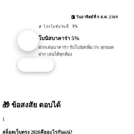
วันอาทิตย์ที่ 9 ส.ค. 2569
5%
โปรโมชั่นวันนี้
โบนัสบาคาร่า 5%
ฝากเล่นบาคาร่า รับโบนัสเพิ่ม 5% ทุกยอด
ฝาก เล่นได้ทุกห้อง
รับโปรนี้
🎁 ข้อสงสัย
ตอบได้
1
สล็อตเว็บตรง 2026คืออะไรกันแน่?