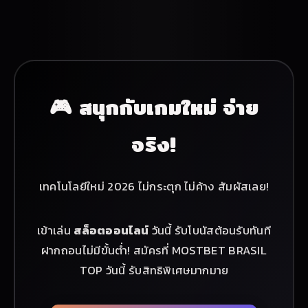
🎮 สนุกกับเกมใหม่ จ่าย
จริง!
เทคโนโลยีใหม่ 2026 ไม่กระตุก ไม่ค้าง สัมผัสเลย!
เข้าเล่น
สล็อตออนไลน์
วันนี้ รับโบนัสต้อนรับทันที
ฝากถอนไม่มีขั้นต่ำ! สมัครที่ MOSTBET BRASIL
TOP วันนี้ รับสิทธิพิเศษมากมาย