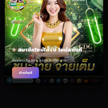
⭐ สมาชิกใหม่ได้รับ โบนัสทันที
คืนยอดเสีย 52% สูงสุด 9000 บาท
เปิดบัญชี