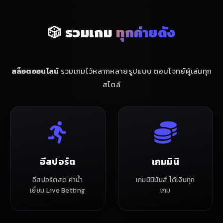
🎲 รวมเกม
ทุกค่ายดัง
สล็อตออนไลน์
รวมเกมไว้หลากหลายรูปแบบ ตอบโจทย์ผู้เล่นทุก
สไตล์
อีสปอร์ต
เกมมินิ
อีสปอร์ตสด ค่าน้ำ
เกมมินิมันส์ ได้เงินทุก
เยี่ยม Live Betting
เกม