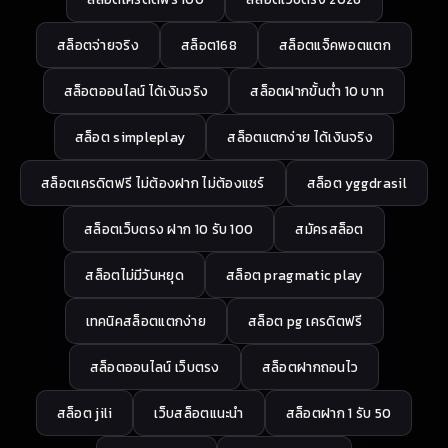
สล็อตจ่ายจริง
สล็อต168
สล็อตแจ็คพอตแตก
สล็อตออนไลน์ ได้เงินจริง
สล็อตฝากขั้นต่ำ 10 บาท
สล็อต simpleplay
สล็อตแตกง่าย ได้เงินจริง
สล็อตเครดิตฟรี ไม่ต้องฝาก ไม่ต้องแชร์
สล็อต yggdrasil
สล็อตเว็บตรง ฝาก 10 รับ 100
สมัครสล็อต
สล็อตไม่มีวันหยุด
สล็อต pragmatic play
เทคนิคสล็อตแตกง่าย
สล็อต pg เครดิตฟรี
สล็อตออนไลน์ เว็บตรง
สล็อตฝากถอนไว
สล็อต jili
เว็บสล็อตแนะนำ
สล็อตฝาก 1 รับ 50