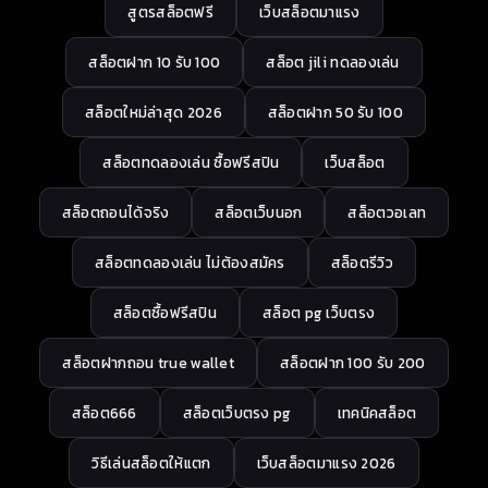
สูตรสล็อตฟรี
เว็บสล็อตมาแรง
สล็อตฝาก 10 รับ 100
สล็อต jili ทดลองเล่น
สล็อตใหม่ล่าสุด 2026
สล็อตฝาก 50 รับ 100
สล็อตทดลองเล่น ซื้อฟรีสปิน
เว็บสล็อต
สล็อตถอนได้จริง
สล็อตเว็บนอก
สล็อตวอเลท
สล็อตทดลองเล่น ไม่ต้องสมัคร
สล็อตรีวิว
สล็อตซื้อฟรีสปิน
สล็อต pg เว็บตรง
สล็อตฝากถอน true wallet
สล็อตฝาก 100 รับ 200
สล็อต666
สล็อตเว็บตรง pg
เทคนิคสล็อต
วิธีเล่นสล็อตให้แตก
เว็บสล็อตมาแรง 2026