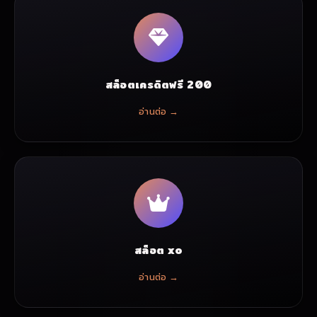
สล็อตเครดิตฟรี 200
อ่านต่อ →
สล็อต xo
อ่านต่อ →