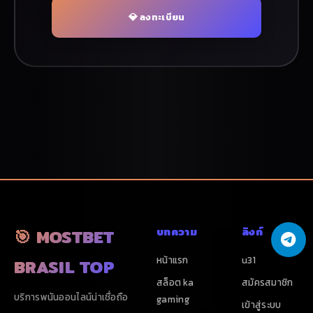
💎 ลงทะเบียน
🎯 MOSTBET
บทความ
ลิงก์
หน้าแรก
u31
BRASIL TOP
สล็อต ka
สมัครสมาชิก
บริการพนันออนไลน์น่าเชื่อถือ
gaming
เข้าสู่ระบบ