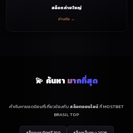
สล็อตค่ายใหญ่
อ่านต่อ →
💫 ค้นหา
มากที่สุด
คำค้นหายอดนิยมที่เกี่ยวข้องกับ
สล็อตออนไลน์
ที่ MOSTBET
BRASIL TOP
สล็อตเครดิตฟรี 100
สล็อตเว็บตรง 2026