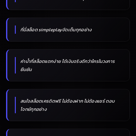
ที่นี่สล็อต simpleplayจัดเต็มทุกอย่าง
ค่าน้ำที่สล็อตแตกง่าย ได้เงินจริงดีกว่าใครในวงการ
ยืนยัน
สนใจสล็อตเครดิตฟรี ไม่ต้องฝาก ไม่ต้องแชร์ ตอบ
โจทย์ทุกอย่าง