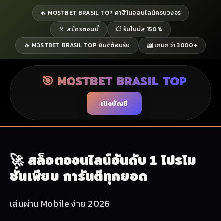
🔥 MOSTBET BRASIL TOP คาสิโนออนไลน์ครบวงจร
🏅 สมัครตอนนี้
💥 รับโบนัส 150%
🔥 MOSTBET BRASIL TOP ยินดีต้อนรับ
🎰 เกมกว่า 3000+
🎯 MOSTBET BRASIL TOP
เปิดบัญชี
🚀 สล็อตออนไลน์อันดับ 1 โปรโม
ชั่นเพียบ การันตีทุกยอด
เล่นผ่าน Mobile ง่าย 2026