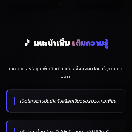
🎵 แนะนำเพิ่ม
เติมความรู้
บทความและข้อมูลเพิ่มเติมเกี่ยวกับ
สล็อตออนไลน์
ที่คุณไม่ควร
พลาด
เปิดโลกความบันเทิงกับสล็อตเว็บตรง 2026เกมเพียบ
เข้าร่วมสล็อตจ่ายจริงได้แล้ว ระบบออโต้ 13 วินาที