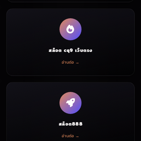
สล็อต cq9 เว็บตรง
อ่านต่อ →
สล็อต888
อ่านต่อ →