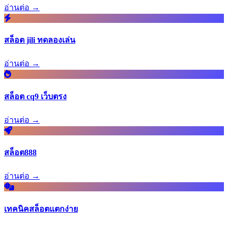
อ่านต่อ →
สล็อต jili ทดลองเล่น
อ่านต่อ →
สล็อต cq9 เว็บตรง
อ่านต่อ →
สล็อต888
อ่านต่อ →
เทคนิคสล็อตแตกง่าย