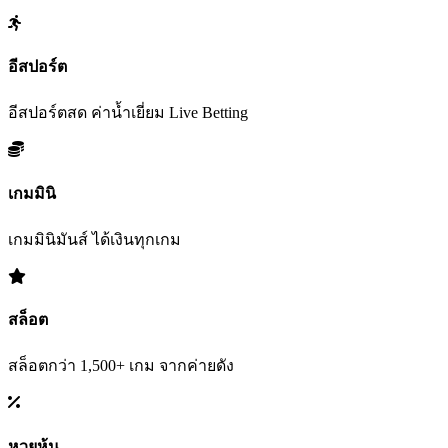
อีสปอร์ต
อีสปอร์ตสด ค่าน้ำเยี่ยม Live Betting
เกมมินิ
เกมมินิมันส์ ได้เงินทุกเกม
สล็อต
สล็อตกว่า 1,500+ เกม จากค่ายดัง
หวยหุ้น