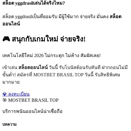
สล็อต yggdrasilเล่นได้จริงไหม?
สล็อต yggdrasilเป็นที่ยอมรับ มีผู้ใช้มาก จ่ายจริง มั่นคง
สล็อต
ออนไลน์
🎮 สนุกกับเกมใหม่ จ่ายจริง!
เทคโนโลยีใหม่ 2026 ไม่กระตุก ไม่ค้าง สัมผัสเลย!
เข้าเล่น
สล็อตออนไลน์
วันนี้ รับโบนัสต้อนรับทันที ฝากถอนไม่มี
ขั้นต่ำ! สมัครที่ MOSTBET BRASIL TOP วันนี้ รับสิทธิพิเศษ
มากมาย
💎 ลงทะเบียน
🎯 MOSTBET BRASIL TOP
บริการพนันออนไลน์น่าเชื่อถือ
บทความ