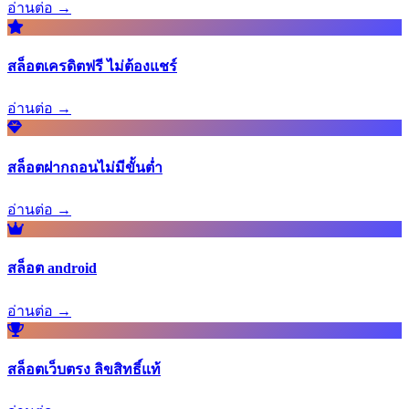
อ่านต่อ →
สล็อตเครดิตฟรี ไม่ต้องแชร์
อ่านต่อ →
สล็อตฝากถอนไม่มีขั้นต่ำ
อ่านต่อ →
สล็อต android
อ่านต่อ →
สล็อตเว็บตรง ลิขสิทธิ์แท้