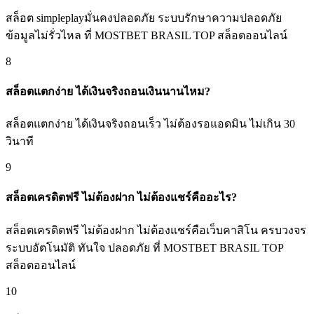
สล็อต simpleplayมั่นคงปลอดภัย ระบบรักษาความปลอดภัย
ข้อมูลไม่รั่วไหล ที่ MOSTBET BRASIL TOP สล็อตออนไลน์
8
สล็อตแตกง่าย ได้เงินจริงถอนเงินนานไหม?
สล็อตแตกง่าย ได้เงินจริงถอนเร็ว ไม่ต้องรอแอดมิน ไม่เกิน 30
วินาที
9
สล็อตเครดิตฟรี ไม่ต้องฝาก ไม่ต้องแชร์คืออะไร?
สล็อตเครดิตฟรี ไม่ต้องฝาก ไม่ต้องแชร์คือเว็บคาสิโน ครบวงจร
ระบบอัตโนมัติ ทันใจ ปลอดภัย ที่ MOSTBET BRASIL TOP
สล็อตออนไลน์
10