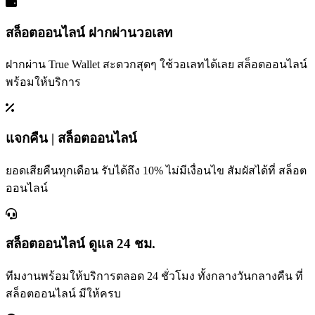
สล็อตออนไลน์ ฝากผ่านวอเลท
ฝากผ่าน True Wallet สะดวกสุดๆ ใช้วอเลทได้เลย สล็อตออนไลน์
พร้อมให้บริการ
แจกคืน | สล็อตออนไลน์
ยอดเสียคืนทุกเดือน รับได้ถึง 10% ไม่มีเงื่อนไข สัมผัสได้ที่ สล็อต
ออนไลน์
สล็อตออนไลน์ ดูแล 24 ชม.
ทีมงานพร้อมให้บริการตลอด 24 ชั่วโมง ทั้งกลางวันกลางคืน ที่
สล็อตออนไลน์ มีให้ครบ