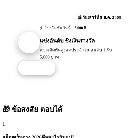
วันเสาร์ที่ 8 ส.ค. 2569
5,000 ฿
โปรโมชั่นวันนี้
แข่งอันดับ ชิงเงินรางวัล
แข่งเดิมพันสูงสุดประจำวัน อันดับ 1 รับ
5,000 บาท
รับโปรนี้
🎁 ข้อสงสัย
ตอบได้
1
สล็อตเว็บตรง 2026คืออะไรกันแน่?