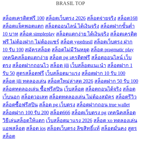
BRASIL TOP
สล็อตเครดิตฟรี 100
สล็อตเว็บตรง 2026
สล็อตจ่ายจริง
สล็อต168
สล็อตแจ็คพอตแตก
สล็อตออนไลน์ ได้เงินจริง
สล็อตฝากขั้นต่ำ
10 บาท
สล็อต simpleplay
สล็อตแตกง่าย ได้เงินจริง
สล็อตเครดิต
ฟรี ไม่ต้องฝาก ไม่ต้องแชร์
สล็อต yggdrasil
สล็อตเว็บตรง ฝาก
10 รับ 100
สมัครสล็อต
สล็อตไม่มีวันหยุด
สล็อต pragmatic play
เทคนิคสล็อตแตกง่าย
สล็อต pg เครดิตฟรี
สล็อตออนไลน์ เว็บ
ตรง
สล็อตฝากถอนไว
สล็อต jili
เว็บสล็อตแนะนำ
สล็อตฝาก 1
รับ 50
สูตรสล็อตฟรี
เว็บสล็อตมาแรง
สล็อตฝาก 10 รับ 100
สล็อต jili ทดลองเล่น
สล็อตใหม่ล่าสุด 2026
สล็อตฝาก 50 รับ 100
สล็อตทดลองเล่น ซื้อฟรีสปิน
เว็บสล็อต
สล็อตถอนได้จริง
สล็อต
เว็บนอก
สล็อตวอเลท
สล็อตทดลองเล่น ไม่ต้องสมัคร
สล็อตรีวิว
สล็อตซื้อฟรีสปิน
สล็อต pg เว็บตรง
สล็อตฝากถอน true wallet
สล็อตฝาก 100 รับ 200
สล็อต666
สล็อตเว็บตรง pg
เทคนิคสล็อต
วิธีเล่นสล็อตให้แตก
เว็บสล็อตมาแรง 2026
สล็อต xo ทดลองเล่น
แอพสล็อต
สล็อต ios
สล็อตเว็บตรง ลิขสิทธิ์แท้
สล็อตมั่นคง
สูตร
สล็อต