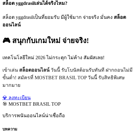
สล็อต yggdrasilเล่นได้จริงไหม?
สล็อต yggdrasilเป็นที่ยอมรับ มีผู้ใช้มาก จ่ายจริง มั่นคง
สล็อต
ออนไลน์
🎮 สนุกกับเกมใหม่ จ่ายจริง!
เทคโนโลยีใหม่ 2026 ไม่กระตุก ไม่ค้าง สัมผัสเลย!
เข้าเล่น
สล็อตออนไลน์
วันนี้ รับโบนัสต้อนรับทันที ฝากถอนไม่มี
ขั้นต่ำ! สมัครที่ MOSTBET BRASIL TOP วันนี้ รับสิทธิพิเศษ
มากมาย
💎 ลงทะเบียน
🎯 MOSTBET BRASIL TOP
บริการพนันออนไลน์น่าเชื่อถือ
บทความ