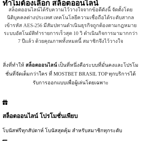
ทำไมต้องเลือก
สล็อตออนไลน์
สล็อตออนไลน์ได้รับความไว้วางใจจากข้อดีดังนี้ จัดตั้งโดย
นิติบุคคลต่างประเทศ เทคโนโลยีความเชื่อถือได้ระดับสากล
เข้ารหัส AES-256 มีสัมปทานดำเนินธุรกิจถูกต้องตามกฎหมาย
ระบบอัตโนมัติทำรายการเร็วสุด 10 วิ ดำเนินกิจการมามากกว่า
7 ปีแล้ว ด้วยคุณภาพทั้งหมดนี้ สมาชิกจึงไว้วางใจ
สิ่งที่ทำให้
สล็อตออนไลน์
เป็นที่หนึ่งคือระบบที่มั่นคงและโปรโม
ชั่นที่จัดเต็มกว่าใคร ที่ MOSTBET BRASIL TOP ทุกบริการได้
รับการออกแบบเพื่อผู้เล่นโดยเฉพาะ
สล็อตออนไลน์ โปรโมชั่นเพียบ
โบนัสฟรีทุกสัปดาห์ โบนัสสุดคุ้ม สำหรับสมาชิกทุกระดับ