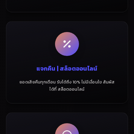
แจกคืน | สล็อตออนไลน์
ยอดเสียคืนทุกเดือน รับได้ถึง 10% ไม่มีเงื่อนไข สัมผัส
ได้ที่ สล็อตออนไลน์