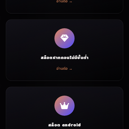
อ่านต่อ →
สล็อตฝากถอนไม่มีขั้นต่ำ
อ่านต่อ →
สล็อต android