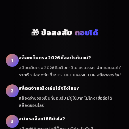
🎁 ข้อสงสัย
ตอบได้
สล็อตเว็บตรง 2026คืออะไรกันแน่?
1
สล็อตเว็บตรง 2026คือเว็บคาสิโน ครบวงจร ฝากถอนออโต้
รวดเร็ว ปลอดภัย ที่ MOSTBET BRASIL TOP
สล็อตออนไลน์
สล็อตจ่ายจริงเล่นได้จริงไหม?
2
สล็อตจ่ายจริงเป็นที่ยอมรับ มีผู้ใช้มาก ไม่โกง เชื่อถือได้
สล็อตออนไลน์
สมัครสล็อต168ยังไง?
3
สล็อต168สะดวก ไม่กี่ขั้นตอน รับโบนัสทันที