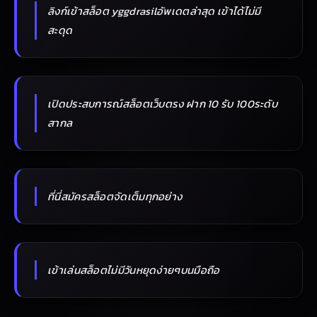
ลิงก์เข้าสล็อต yggdrasilอัพเดตล่าสุด เข้าได้ไม่มี
สะดุด
เปิดประสบการณ์สล็อตเว็บตรง ฝาก 10 รับ 100ระดับ
สากล
ที่นี่สมัครสล็อตจัดเต็มทุกอย่าง
เข้าเล่นสล็อตไม่มีวันหยุดง่ายๆบนมือถือ