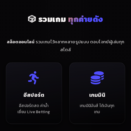
🎲 รวมเกม
ทุกค่ายดัง
สล็อตออนไลน์
รวมเกมไว้หลากหลายรูปแบบ ตอบโจทย์ผู้เล่นทุก
สไตล์
อีสปอร์ต
เกมมินิ
อีสปอร์ตสด ค่าน้ำ
เกมมินิมันส์ ได้เงินทุก
เยี่ยม Live Betting
เกม