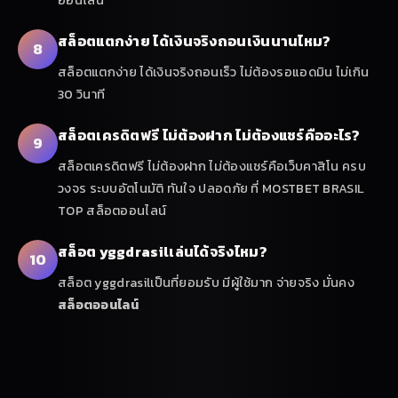
ออนไลน์
สล็อตแตกง่าย ได้เงินจริงถอนเงินนานไหม?
8
สล็อตแตกง่าย ได้เงินจริงถอนเร็ว ไม่ต้องรอแอดมิน ไม่เกิน
30 วินาที
สล็อตเครดิตฟรี ไม่ต้องฝาก ไม่ต้องแชร์คืออะไร?
9
สล็อตเครดิตฟรี ไม่ต้องฝาก ไม่ต้องแชร์คือเว็บคาสิโน ครบ
วงจร ระบบอัตโนมัติ ทันใจ ปลอดภัย ที่ MOSTBET BRASIL
TOP สล็อตออนไลน์
สล็อต yggdrasilเล่นได้จริงไหม?
10
สล็อต yggdrasilเป็นที่ยอมรับ มีผู้ใช้มาก จ่ายจริง มั่นคง
สล็อตออนไลน์