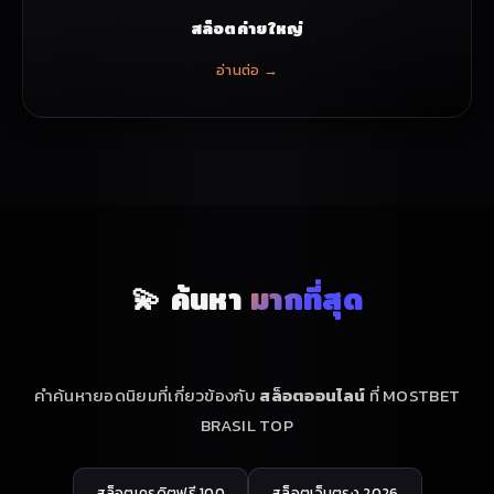
สล็อตค่ายใหญ่
อ่านต่อ →
💫 ค้นหา
มากที่สุด
คำค้นหายอดนิยมที่เกี่ยวข้องกับ
สล็อตออนไลน์
ที่ MOSTBET
BRASIL TOP
สล็อตเครดิตฟรี 100
สล็อตเว็บตรง 2026