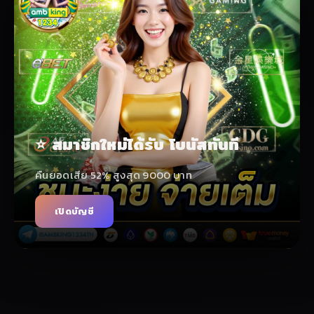
⭐ สมาชิกใหม่ได้รับ โบนัสทันที
คืนยอดเสีย 52% สูงสุด 9000 บาท
เปิดบัญชี