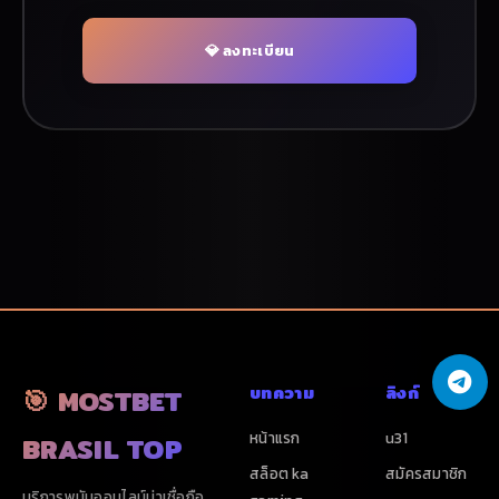
💎 ลงทะเบียน
🎯 MOSTBET
บทความ
ลิงก์
หน้าแรก
u31
BRASIL TOP
สล็อต ka
สมัครสมาชิก
บริการพนันออนไลน์น่าเชื่อถือ