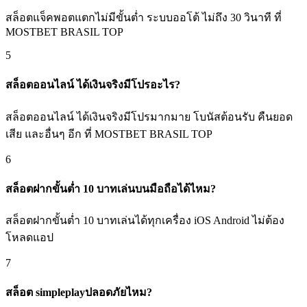
สล็อตแจ็คพอตแตกไม่มีขั้นต่ำ ระบบออโต้ ไม่ถึง 30 วินาที ที่
MOSTBET BRASIL TOP
5
สล็อตออนไลน์ ได้เงินจริงมีโปรอะไร?
สล็อตออนไลน์ ได้เงินจริงมีโปรมากมาย โบนัสต้อนรับ คืนยอด
เสีย และอื่นๆ อีก ที่ MOSTBET BRASIL TOP
6
สล็อตฝากขั้นต่ำ 10 บาทเล่นบนมือถือได้ไหม?
สล็อตฝากขั้นต่ำ 10 บาทเล่นได้ทุกเครื่อง iOS Android ไม่ต้อง
โหลดแอป
7
สล็อต simpleplayปลอดภัยไหม?