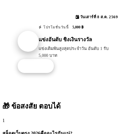
วันเสาร์ที่ 8 ส.ค. 2569
5,000 ฿
โปรโมชั่นวันนี้
แข่งอันดับ ชิงเงินรางวัล
แข่งเดิมพันสูงสุดประจำวัน อันดับ 1 รับ
5,000 บาท
รับโปรนี้
🎁 ข้อสงสัย
ตอบได้
1
สล็อตเว็บตรง 2026คืออะไรกันแน่?