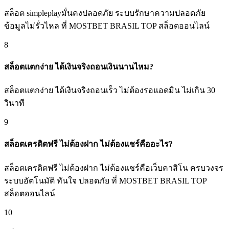
สล็อต simpleplayมั่นคงปลอดภัย ระบบรักษาความปลอดภัย
ข้อมูลไม่รั่วไหล ที่ MOSTBET BRASIL TOP สล็อตออนไลน์
8
สล็อตแตกง่าย ได้เงินจริงถอนเงินนานไหม?
สล็อตแตกง่าย ได้เงินจริงถอนเร็ว ไม่ต้องรอแอดมิน ไม่เกิน 30
วินาที
9
สล็อตเครดิตฟรี ไม่ต้องฝาก ไม่ต้องแชร์คืออะไร?
สล็อตเครดิตฟรี ไม่ต้องฝาก ไม่ต้องแชร์คือเว็บคาสิโน ครบวงจร
ระบบอัตโนมัติ ทันใจ ปลอดภัย ที่ MOSTBET BRASIL TOP
สล็อตออนไลน์
10