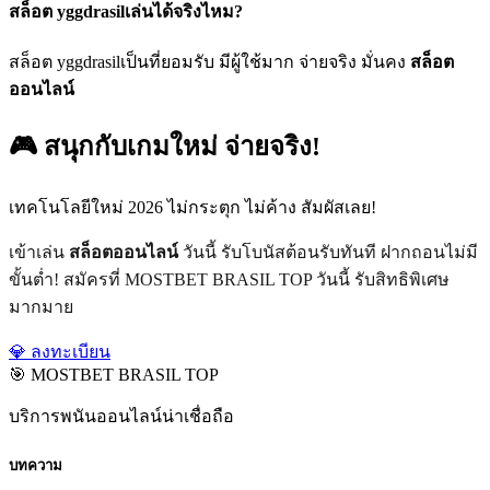
สล็อต yggdrasilเล่นได้จริงไหม?
สล็อต yggdrasilเป็นที่ยอมรับ มีผู้ใช้มาก จ่ายจริง มั่นคง
สล็อต
ออนไลน์
🎮 สนุกกับเกมใหม่ จ่ายจริง!
เทคโนโลยีใหม่ 2026 ไม่กระตุก ไม่ค้าง สัมผัสเลย!
เข้าเล่น
สล็อตออนไลน์
วันนี้ รับโบนัสต้อนรับทันที ฝากถอนไม่มี
ขั้นต่ำ! สมัครที่ MOSTBET BRASIL TOP วันนี้ รับสิทธิพิเศษ
มากมาย
💎 ลงทะเบียน
🎯 MOSTBET BRASIL TOP
บริการพนันออนไลน์น่าเชื่อถือ
บทความ