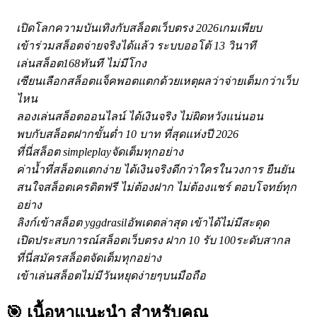
เปิดโลกความบันเทิงกับสล็อตเว็บตรง 2026เกมเพียบ
เข้าร่วมสล็อตจ่ายจริงได้แล้ว ระบบออโต้ 13 วินาที
เล่นสล็อต168ทันที ไม่มีโกง
เซียนเลือกสล็อตแจ็คพอตแตกด้วยเหตุผลว่าจ่ายเต็มกว่าเว็บ
ไหน
ลองเล่นสล็อตออนไลน์ ได้เงินจริง ไม่ผิดหวังแน่นอน
พบกับสล็อตฝากขั้นต่ำ 10 บาท ที่สุดแห่งปี 2026
ที่นี่สล็อต simpleplayจัดเต็มทุกอย่าง
ค่าน้ำที่สล็อตแตกง่าย ได้เงินจริงดีกว่าใครในวงการ ยืนยัน
สนใจสล็อตเครดิตฟรี ไม่ต้องฝาก ไม่ต้องแชร์ ตอบโจทย์ทุก
อย่าง
ลิงก์เข้าสล็อต yggdrasilอัพเดตล่าสุด เข้าได้ไม่มีสะดุด
เปิดประสบการณ์สล็อตเว็บตรง ฝาก 10 รับ 100ระดับสากล
ที่นี่สมัครสล็อตจัดเต็มทุกอย่าง
เข้าเล่นสล็อตไม่มีวันหยุดง่ายๆบนมือถือ
🎯 เนื้อหาแนะนำ
สำหรับคุณ