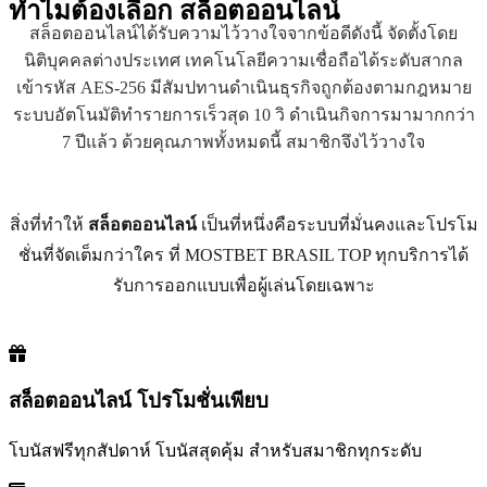
ทำไมต้องเลือก
สล็อตออนไลน์
สล็อตออนไลน์ได้รับความไว้วางใจจากข้อดีดังนี้ จัดตั้งโดย
นิติบุคคลต่างประเทศ เทคโนโลยีความเชื่อถือได้ระดับสากล
เข้ารหัส AES-256 มีสัมปทานดำเนินธุรกิจถูกต้องตามกฎหมาย
ระบบอัตโนมัติทำรายการเร็วสุด 10 วิ ดำเนินกิจการมามากกว่า
7 ปีแล้ว ด้วยคุณภาพทั้งหมดนี้ สมาชิกจึงไว้วางใจ
สิ่งที่ทำให้
สล็อตออนไลน์
เป็นที่หนึ่งคือระบบที่มั่นคงและโปรโม
ชั่นที่จัดเต็มกว่าใคร ที่ MOSTBET BRASIL TOP ทุกบริการได้
รับการออกแบบเพื่อผู้เล่นโดยเฉพาะ
สล็อตออนไลน์ โปรโมชั่นเพียบ
โบนัสฟรีทุกสัปดาห์ โบนัสสุดคุ้ม สำหรับสมาชิกทุกระดับ