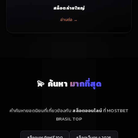
สล็อตค่ายใหญ่
อ่านต่อ →
💫 ค้นหา
มากที่สุด
คำค้นหายอดนิยมที่เกี่ยวข้องกับ
สล็อตออนไลน์
ที่ MOSTBET
BRASIL TOP
สล็อตเครดิตฟรี 100
สล็อตเว็บตรง 2026