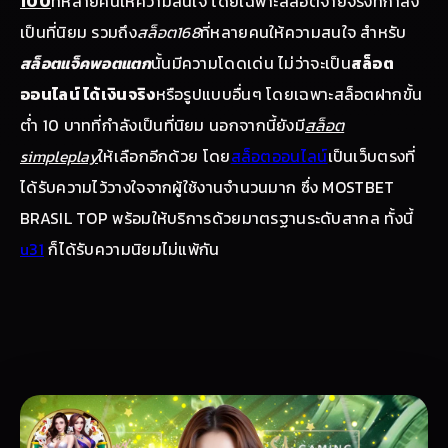
100
ที่หลายคนให้ความสนใจ โดยเฉพาะสล็อตจ่ายจริงที่กำลัง
เป็นที่นิยม รวมถึง
สล็อต168
ที่หลายคนให้ความสนใจ สำหรับ
สล็อตแจ็คพอตแตก
นั้นมีความโดดเด่น ไม่ว่าจะเป็น
สล็อต
ออนไลน์ ได้เงินจริง
หรือรูปแบบอื่นๆ โดยเฉพาะสล็อตฝากขั้น
ต่ำ 10 บาทที่กำลังเป็นที่นิยม นอกจากนี้ยังมี
สล็อต
simpleplay
ให้เลือกอีกด้วย โดย
สล็อตออนไลน์
เป็นเว็บตรงที่
ได้รับความไว้วางใจจากผู้ใช้งานจำนวนมาก ซึ่ง MOSTBET
BRASIL TOP พร้อมให้บริการด้วยมาตรฐานระดับสากล ทั้งนี้
u31
ก็ได้รับความนิยมไม่แพ้กัน