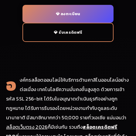
💎 ลงทะเบียน
💎 รับเครดิตฟรี
อ
งค์กรสล็อตออนไลน์ให้บริการด้านคาสิโนออนไลน์อย่าง
ต่อเนื่อง เทคโนโลยีความมั่นคงขั้นสูงสุด ด้วยการเข้า
รหัส SSL 256-bit ได้รับใบอนุญาตดำเนินธุรกิจอย่างถูก
กฎหมาย ได้รับการรับรองโดยหน่วยงานกำกับดูแลระดับ
นานาชาติ มีสมาชิกมากกว่า 50,000 รายทั่วเอเชีย แน่นอนว่า
สล็อตเว็บตรง 2026
ก็มีเช่นกัน รวมถึง
สล็อตเครดิตฟรี