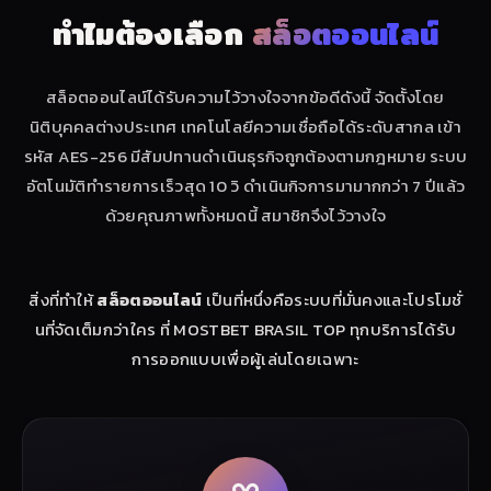
ทำไมต้องเลือก
สล็อตออนไลน์
สล็อตออนไลน์ได้รับความไว้วางใจจากข้อดีดังนี้ จัดตั้งโดย
นิติบุคคลต่างประเทศ เทคโนโลยีความเชื่อถือได้ระดับสากล เข้า
รหัส AES-256 มีสัมปทานดำเนินธุรกิจถูกต้องตามกฎหมาย ระบบ
อัตโนมัติทำรายการเร็วสุด 10 วิ ดำเนินกิจการมามากกว่า 7 ปีแล้ว
ด้วยคุณภาพทั้งหมดนี้ สมาชิกจึงไว้วางใจ
สิ่งที่ทำให้
สล็อตออนไลน์
เป็นที่หนึ่งคือระบบที่มั่นคงและโปรโมชั่
นที่จัดเต็มกว่าใคร ที่ MOSTBET BRASIL TOP ทุกบริการได้รับ
การออกแบบเพื่อผู้เล่นโดยเฉพาะ