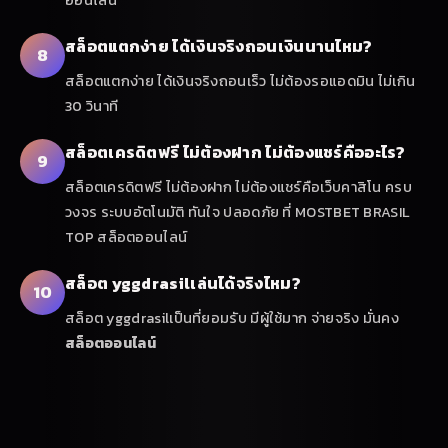
ออนไลน์
สล็อตแตกง่าย ได้เงินจริงถอนเงินนานไหม?
8
สล็อตแตกง่าย ได้เงินจริงถอนเร็ว ไม่ต้องรอแอดมิน ไม่เกิน
30 วินาที
สล็อตเครดิตฟรี ไม่ต้องฝาก ไม่ต้องแชร์คืออะไร?
9
สล็อตเครดิตฟรี ไม่ต้องฝาก ไม่ต้องแชร์คือเว็บคาสิโน ครบ
วงจร ระบบอัตโนมัติ ทันใจ ปลอดภัย ที่ MOSTBET BRASIL
TOP สล็อตออนไลน์
สล็อต yggdrasilเล่นได้จริงไหม?
10
สล็อต yggdrasilเป็นที่ยอมรับ มีผู้ใช้มาก จ่ายจริง มั่นคง
สล็อตออนไลน์