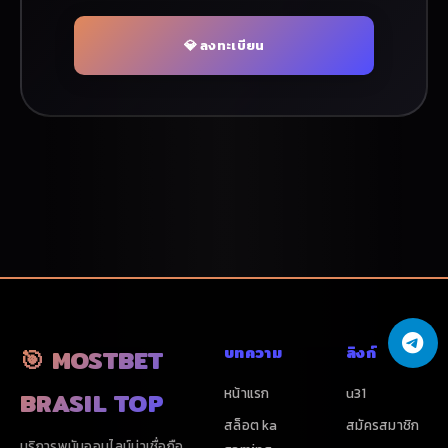
💎 ลงทะเบียน
🎯 MOSTBET
บทความ
ลิงก์
หน้าแรก
u31
BRASIL TOP
สล็อต ka
สมัครสมาชิก
บริการพนันออนไลน์น่าเชื่อถือ