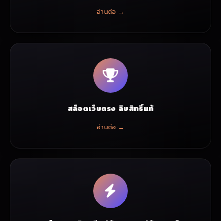
อ่านต่อ →
สล็อตเว็บตรง ลิขสิทธิ์แท้
อ่านต่อ →