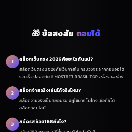
🎁 ข้อสงสัย
ตอบได้
สล็อตเว็บตรง 2026คืออะไรกันแน่?
1
สล็อตเว็บตรง 2026คือเว็บคาสิโน ครบวงจร ฝากถอนออโต้
รวดเร็ว ปลอดภัย ที่ MOSTBET BRASIL TOP
สล็อตออนไลน์
สล็อตจ่ายจริงเล่นได้จริงไหม?
2
สล็อตจ่ายจริงเป็นที่ยอมรับ มีผู้ใช้มาก ไม่โกง เชื่อถือได้
สล็อตออนไลน์
สมัครสล็อต168ยังไง?
3
สล็อต168สะดวก ไม่กี่ขั้นตอน รับโบนัสทันที