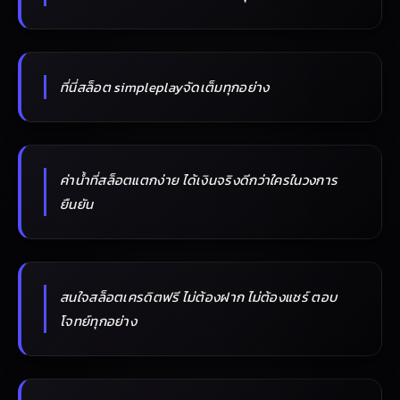
ที่นี่สล็อต simpleplayจัดเต็มทุกอย่าง
ค่าน้ำที่สล็อตแตกง่าย ได้เงินจริงดีกว่าใครในวงการ
ยืนยัน
สนใจสล็อตเครดิตฟรี ไม่ต้องฝาก ไม่ต้องแชร์ ตอบ
โจทย์ทุกอย่าง