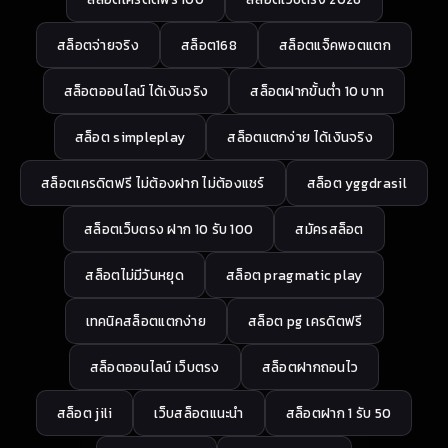
สล็อตจ่ายจริง
สล็อต168
สล็อตแจ็คพอตแตก
สล็อตออนไลน์ ได้เงินจริง
สล็อตฝากขั้นต่ำ 10 บาท
สล็อต simpleplay
สล็อตแตกง่าย ได้เงินจริง
สล็อตเครดิตฟรี ไม่ต้องฝาก ไม่ต้องแชร์
สล็อต yggdrasil
สล็อตเว็บตรง ฝาก 10 รับ 100
สมัครสล็อต
สล็อตไม่มีวันหยุด
สล็อต pragmatic play
เทคนิคสล็อตแตกง่าย
สล็อต pg เครดิตฟรี
สล็อตออนไลน์ เว็บตรง
สล็อตฝากถอนไว
สล็อต jili
เว็บสล็อตแนะนำ
สล็อตฝาก 1 รับ 50