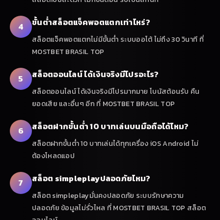
ขั้นต่ำสล็อตแจ็คพอตแตกเท่าไหร่?
4
สล็อตแจ็คพอตแตกไม่มีขั้นต่ำ ระบบออโต้ ไม่ถึง 30 วินาที ที่
MOSTBET BRASIL TOP
สล็อตออนไลน์ ได้เงินจริงมีโปรอะไร?
5
สล็อตออนไลน์ ได้เงินจริงมีโปรมากมาย โบนัสต้อนรับ คืน
ยอดเสีย และอื่นๆ อีก ที่ MOSTBET BRASIL TOP
สล็อตฝากขั้นต่ำ 10 บาทเล่นบนมือถือได้ไหม?
6
สล็อตฝากขั้นต่ำ 10 บาทเล่นได้ทุกเครื่อง iOS Android ไม่
ต้องโหลดแอป
สล็อต simpleplayปลอดภัยไหม?
7
สล็อต simpleplayมั่นคงปลอดภัย ระบบรักษาความ
ปลอดภัย ข้อมูลไม่รั่วไหล ที่ MOSTBET BRASIL TOP สล็อต