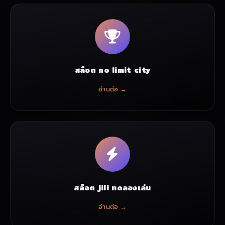
สล็อต no limit city
อ่านต่อ →
สล็อต jili ทดลองเล่น
อ่านต่อ →