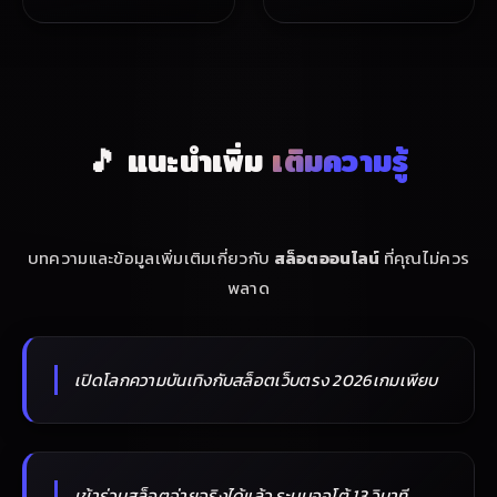
🎵 แนะนำเพิ่ม
เติมความรู้
บทความและข้อมูลเพิ่มเติมเกี่ยวกับ
สล็อตออนไลน์
ที่คุณไม่ควร
พลาด
เปิดโลกความบันเทิงกับสล็อตเว็บตรง 2026เกมเพียบ
เข้าร่วมสล็อตจ่ายจริงได้แล้ว ระบบออโต้ 13 วินาที