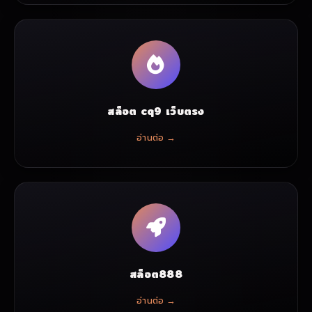
สล็อต cq9 เว็บตรง
อ่านต่อ →
สล็อต888
อ่านต่อ →