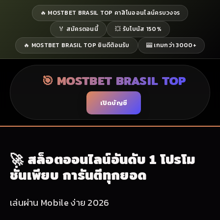
🔥 MOSTBET BRASIL TOP คาสิโนออนไลน์ครบวงจร
🏅 สมัครตอนนี้
💥 รับโบนัส 150%
🔥 MOSTBET BRASIL TOP ยินดีต้อนรับ
🎰 เกมกว่า 3000+
🎯 MOSTBET BRASIL TOP
เปิดบัญชี
🚀 สล็อตออนไลน์อันดับ 1 โปรโม
ชั่นเพียบ การันตีทุกยอด
เล่นผ่าน Mobile ง่าย 2026