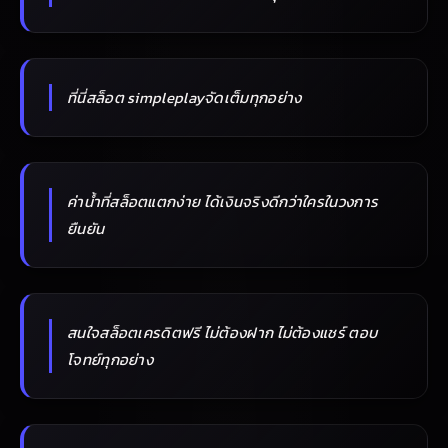
ที่นี่สล็อต simpleplayจัดเต็มทุกอย่าง
ค่าน้ำที่สล็อตแตกง่าย ได้เงินจริงดีกว่าใครในวงการ
ยืนยัน
สนใจสล็อตเครดิตฟรี ไม่ต้องฝาก ไม่ต้องแชร์ ตอบ
โจทย์ทุกอย่าง