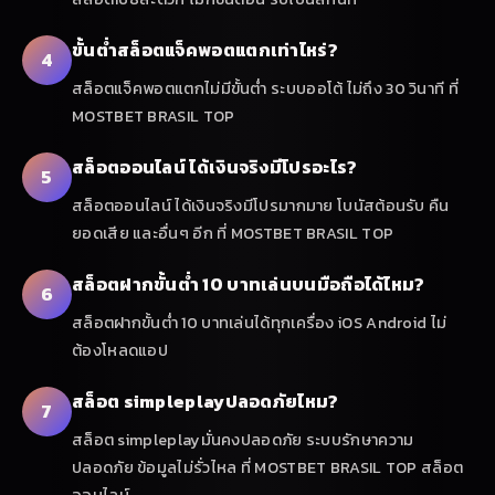
ขั้นต่ำสล็อตแจ็คพอตแตกเท่าไหร่?
4
สล็อตแจ็คพอตแตกไม่มีขั้นต่ำ ระบบออโต้ ไม่ถึง 30 วินาที ที่
MOSTBET BRASIL TOP
สล็อตออนไลน์ ได้เงินจริงมีโปรอะไร?
5
สล็อตออนไลน์ ได้เงินจริงมีโปรมากมาย โบนัสต้อนรับ คืน
ยอดเสีย และอื่นๆ อีก ที่ MOSTBET BRASIL TOP
สล็อตฝากขั้นต่ำ 10 บาทเล่นบนมือถือได้ไหม?
6
สล็อตฝากขั้นต่ำ 10 บาทเล่นได้ทุกเครื่อง iOS Android ไม่
ต้องโหลดแอป
สล็อต simpleplayปลอดภัยไหม?
7
สล็อต simpleplayมั่นคงปลอดภัย ระบบรักษาความ
ปลอดภัย ข้อมูลไม่รั่วไหล ที่ MOSTBET BRASIL TOP สล็อต