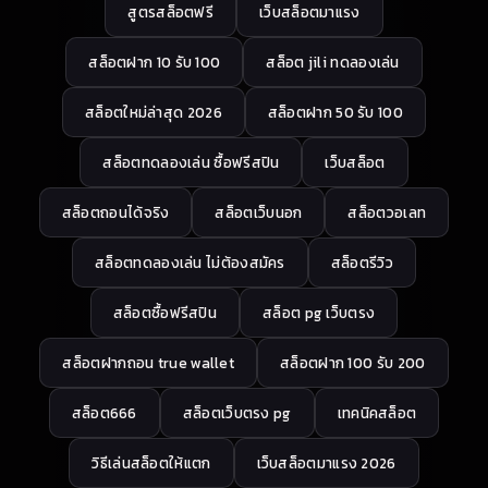
สูตรสล็อตฟรี
เว็บสล็อตมาแรง
สล็อตฝาก 10 รับ 100
สล็อต jili ทดลองเล่น
สล็อตใหม่ล่าสุด 2026
สล็อตฝาก 50 รับ 100
สล็อตทดลองเล่น ซื้อฟรีสปิน
เว็บสล็อต
สล็อตถอนได้จริง
สล็อตเว็บนอก
สล็อตวอเลท
สล็อตทดลองเล่น ไม่ต้องสมัคร
สล็อตรีวิว
สล็อตซื้อฟรีสปิน
สล็อต pg เว็บตรง
สล็อตฝากถอน true wallet
สล็อตฝาก 100 รับ 200
สล็อต666
สล็อตเว็บตรง pg
เทคนิคสล็อต
วิธีเล่นสล็อตให้แตก
เว็บสล็อตมาแรง 2026