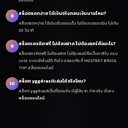
ออนไลน์
สล็อตแตกง่าย ได้เงินจริงถอนเงินนานไหม?
8
สล็อตแตกง่าย ได้เงินจริงถอนเร็ว ไม่ต้องรอแอดมิน ไม่เกิน
30 วินาที
สล็อตเครดิตฟรี ไม่ต้องฝาก ไม่ต้องแชร์คืออะไร?
9
สล็อตเครดิตฟรี ไม่ต้องฝาก ไม่ต้องแชร์คือเว็บคาสิโน ครบ
วงจร ระบบอัตโนมัติ ทันใจ ปลอดภัย ที่ MOSTBET BRASIL
TOP สล็อตออนไลน์
สล็อต yggdrasilเล่นได้จริงไหม?
10
สล็อต yggdrasilเป็นที่ยอมรับ มีผู้ใช้มาก จ่ายจริง มั่นคง
สล็อตออนไลน์