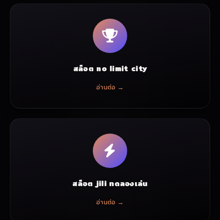
สล็อต no limit city
อ่านต่อ →
สล็อต jili ทดลองเล่น
อ่านต่อ →