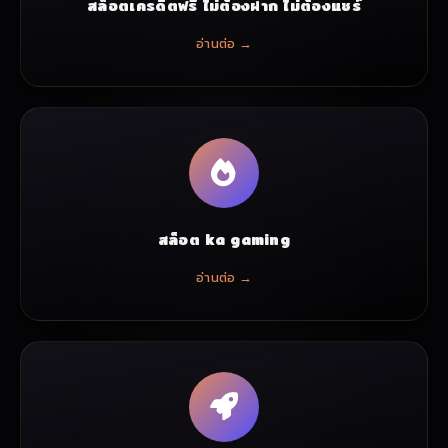
สล็อตเครดิตฟรี ไม่ต้องฝาก ไม่ต้องแชร์
อ่านต่อ →
สล็อต ka gaming
อ่านต่อ →