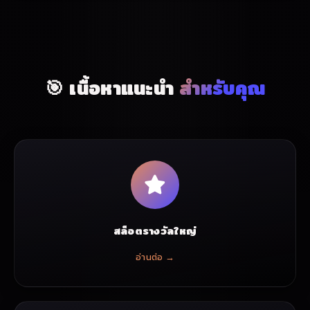
🎯 เนื้อหาแนะนำ
สำหรับคุณ
สล็อตรางวัลใหญ่
อ่านต่อ →