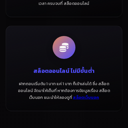
เวลา ครบจบที่ สล็อตออนไลน์
สล็อตออนไลน์ ไม่มีขั้นต่ำ
ฝากถอนเริ่มต้น 1 บาท แค่ 1 บาท ก็เข้าเล่นได้ ซึ่ง สล็อต
ออนไลน์ จัดมาให้เต็มที่ หากต้องการข้อมูลเรื่อง สล็อต
เว็บนอก แนะนำให้ลองดูที่
สล็อตเว็บนอก