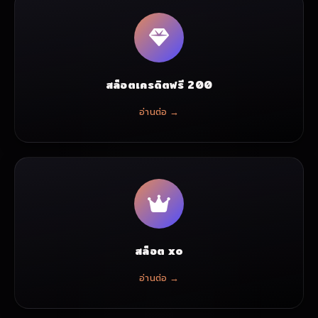
สล็อตเครดิตฟรี 200
อ่านต่อ →
สล็อต xo
อ่านต่อ →