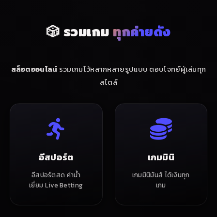
🎲 รวมเกม
ทุกค่ายดัง
สล็อตออนไลน์
รวมเกมไว้หลากหลายรูปแบบ ตอบโจทย์ผู้เล่นทุก
สไตล์
อีสปอร์ต
เกมมินิ
อีสปอร์ตสด ค่าน้ำ
เกมมินิมันส์ ได้เงินทุก
เยี่ยม Live Betting
เกม