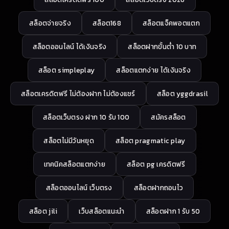
สล็อตจ่ายจริง
สล็อต168
สล็อตแจ็คพอตแตก
สล็อตออนไลน์ ได้เงินจริง
สล็อตฝากขั้นต่ำ 10 บาท
สล็อต simpleplay
สล็อตแตกง่าย ได้เงินจริง
สล็อตเครดิตฟรี ไม่ต้องฝาก ไม่ต้องแชร์
สล็อต yggdrasil
สล็อตเว็บตรง ฝาก 10 รับ 100
สมัครสล็อต
สล็อตไม่มีวันหยุด
สล็อต pragmatic play
เทคนิคสล็อตแตกง่าย
สล็อต pg เครดิตฟรี
สล็อตออนไลน์ เว็บตรง
สล็อตฝากถอนไว
สล็อต jili
เว็บสล็อตแนะนำ
สล็อตฝาก 1 รับ 50