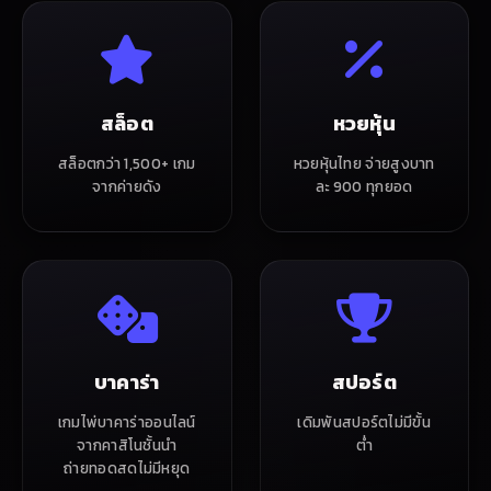
สล็อต
หวยหุ้น
สล็อตกว่า 1,500+ เกม
หวยหุ้นไทย จ่ายสูงบาท
จากค่ายดัง
ละ 900 ทุกยอด
บาคาร่า
สปอร์ต
เกมไพ่บาคาร่าออนไลน์
เดิมพันสปอร์ตไม่มีขั้น
จากคาสิโนชั้นนำ
ต่ำ
ถ่ายทอดสดไม่มีหยุด