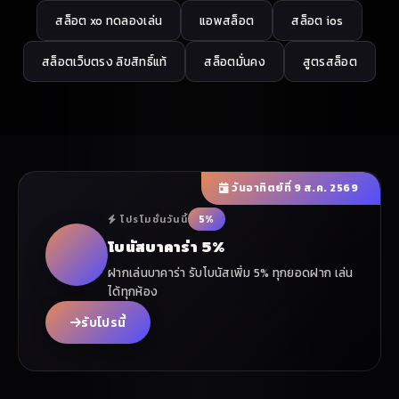
สล็อต xo ทดลองเล่น
แอพสล็อต
สล็อต ios
สล็อตเว็บตรง ลิขสิทธิ์แท้
สล็อตมั่นคง
สูตรสล็อต
วันอาทิตย์ที่ 9 ส.ค. 2569
โปรโมชั่นวันนี้
5%
โบนัสบาคาร่า 5%
ฝากเล่นบาคาร่า รับโบนัสเพิ่ม 5% ทุกยอดฝาก เล่น
ได้ทุกห้อง
รับโปรนี้