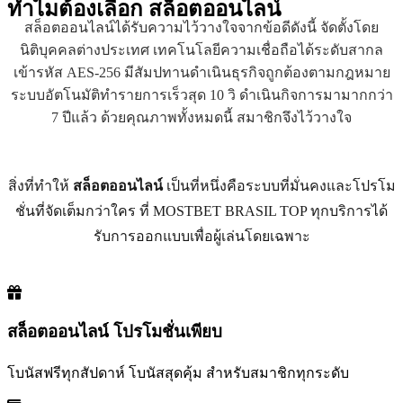
ทำไมต้องเลือก
สล็อตออนไลน์
สล็อตออนไลน์ได้รับความไว้วางใจจากข้อดีดังนี้ จัดตั้งโดย
นิติบุคคลต่างประเทศ เทคโนโลยีความเชื่อถือได้ระดับสากล
เข้ารหัส AES-256 มีสัมปทานดำเนินธุรกิจถูกต้องตามกฎหมาย
ระบบอัตโนมัติทำรายการเร็วสุด 10 วิ ดำเนินกิจการมามากกว่า
7 ปีแล้ว ด้วยคุณภาพทั้งหมดนี้ สมาชิกจึงไว้วางใจ
สิ่งที่ทำให้
สล็อตออนไลน์
เป็นที่หนึ่งคือระบบที่มั่นคงและโปรโม
ชั่นที่จัดเต็มกว่าใคร ที่ MOSTBET BRASIL TOP ทุกบริการได้
รับการออกแบบเพื่อผู้เล่นโดยเฉพาะ
สล็อตออนไลน์ โปรโมชั่นเพียบ
โบนัสฟรีทุกสัปดาห์ โบนัสสุดคุ้ม สำหรับสมาชิกทุกระดับ