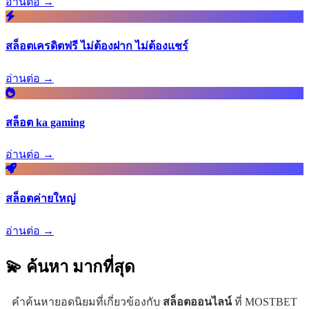
อ่านต่อ →
สล็อตเครดิตฟรี ไม่ต้องฝาก ไม่ต้องแชร์
อ่านต่อ →
สล็อต ka gaming
อ่านต่อ →
สล็อตค่ายใหญ่
อ่านต่อ →
💫 ค้นหา
มากที่สุด
คำค้นหายอดนิยมที่เกี่ยวข้องกับ
สล็อตออนไลน์
ที่ MOSTBET