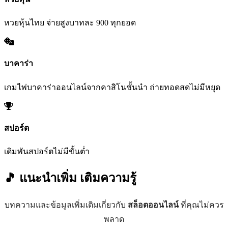
หวยหุ้นไทย จ่ายสูงบาทละ 900 ทุกยอด
บาคาร่า
เกมไพ่บาคาร่าออนไลน์จากคาสิโนชั้นนำ ถ่ายทอดสดไม่มีหยุด
สปอร์ต
เดิมพันสปอร์ตไม่มีขั้นต่ำ
🎵 แนะนำเพิ่ม
เติมความรู้
บทความและข้อมูลเพิ่มเติมเกี่ยวกับ
สล็อตออนไลน์
ที่คุณไม่ควร
พลาด