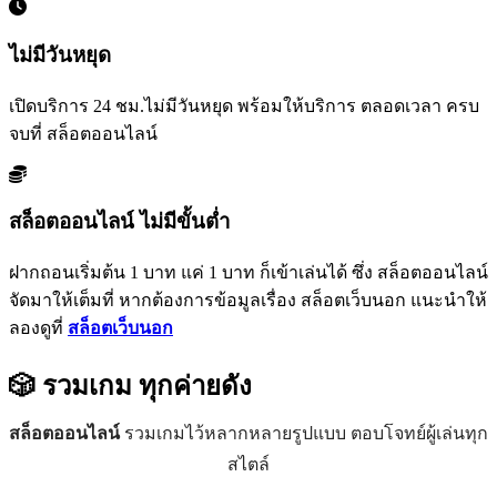
ไม่มีวันหยุด
เปิดบริการ 24 ชม.ไม่มีวันหยุด พร้อมให้บริการ ตลอดเวลา ครบ
จบที่ สล็อตออนไลน์
สล็อตออนไลน์ ไม่มีขั้นต่ำ
ฝากถอนเริ่มต้น 1 บาท แค่ 1 บาท ก็เข้าเล่นได้ ซึ่ง สล็อตออนไลน์
จัดมาให้เต็มที่ หากต้องการข้อมูลเรื่อง สล็อตเว็บนอก แนะนำให้
ลองดูที่
สล็อตเว็บนอก
🎲 รวมเกม
ทุกค่ายดัง
สล็อตออนไลน์
รวมเกมไว้หลากหลายรูปแบบ ตอบโจทย์ผู้เล่นทุก
สไตล์