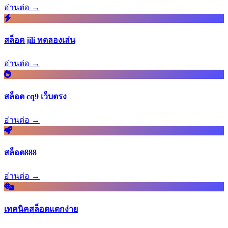
อ่านต่อ →
สล็อต jili ทดลองเล่น
อ่านต่อ →
สล็อต cq9 เว็บตรง
อ่านต่อ →
สล็อต888
อ่านต่อ →
เทคนิคสล็อตแตกง่าย