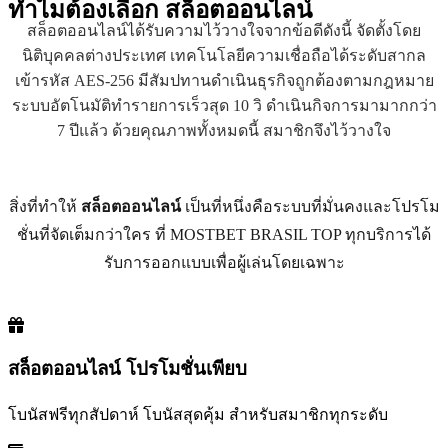
ทำไมต้องเลือก
สล็อตออนไลน์
สล็อตออนไลน์ได้รับความไว้วางใจจากข้อดีดังนี้ จัดตั้งโดย
นิติบุคคลต่างประเทศ เทคโนโลยีความเชื่อถือได้ระดับสากล
เข้ารหัส AES-256 มีสัมปทานดำเนินธุรกิจถูกต้องตามกฎหมาย
ระบบอัตโนมัติทำรายการเร็วสุด 10 วิ ดำเนินกิจการมามากกว่า
7 ปีแล้ว ด้วยคุณภาพทั้งหมดนี้ สมาชิกจึงไว้วางใจ
สิ่งที่ทำให้
สล็อตออนไลน์
เป็นที่หนึ่งคือระบบที่มั่นคงและโปรโม
ชั่นที่จัดเต็มกว่าใคร ที่ MOSTBET BRASIL TOP ทุกบริการได้
รับการออกแบบเพื่อผู้เล่นโดยเฉพาะ
สล็อตออนไลน์ โปรโมชั่นเพียบ
โบนัสฟรีทุกสัปดาห์ โบนัสสุดคุ้ม สำหรับสมาชิกทุกระดับ