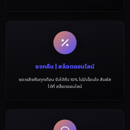
แจกคืน | สล็อตออนไลน์
ยอดเสียคืนทุกเดือน รับได้ถึง 10% ไม่มีเงื่อนไข สัมผัส
ได้ที่ สล็อตออนไลน์