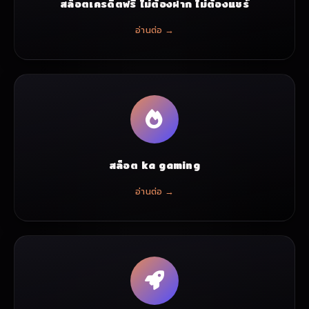
สล็อตเครดิตฟรี ไม่ต้องฝาก ไม่ต้องแชร์
อ่านต่อ →
สล็อต ka gaming
อ่านต่อ →