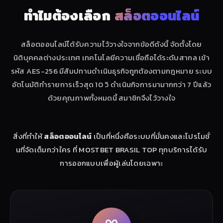
ทำไมต้องเลือก
สล็อตออนไลน์
สล็อตออนไลน์ได้รับความไว้วางใจจากข้อดีดังนี้ จัดตั้งโดย
นิติบุคคลต่างประเทศ เทคโนโลยีความเชื่อถือได้ระดับสากล เข้า
รหัส AES-256 มีสัมปทานดำเนินธุรกิจถูกต้องตามกฎหมาย ระบบ
อัตโนมัติทำรายการเร็วสุด 10 วิ ดำเนินกิจการมามากกว่า 7 ปีแล้ว
ด้วยคุณภาพทั้งหมดนี้ สมาชิกจึงไว้วางใจ
สิ่งที่ทำให้
สล็อตออนไลน์
เป็นที่หนึ่งคือระบบที่มั่นคงและโปรโมชั่
นที่จัดเต็มกว่าใคร ที่ MOSTBET BRASIL TOP ทุกบริการได้รับ
การออกแบบเพื่อผู้เล่นโดยเฉพาะ