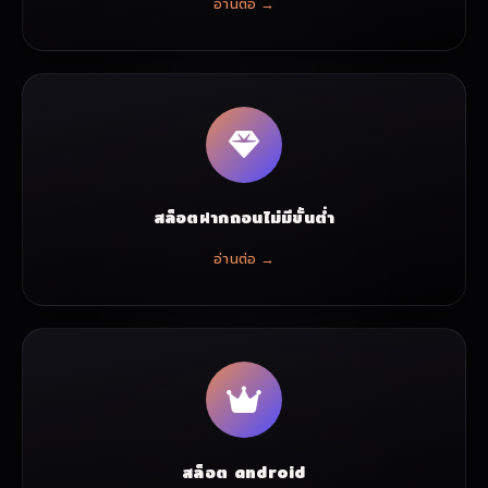
อ่านต่อ →
สล็อตฝากถอนไม่มีขั้นต่ำ
อ่านต่อ →
สล็อต android