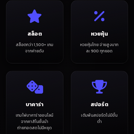
สล็อต
หวยหุ้น
สล็อตกว่า 1,500+ เกม
หวยหุ้นไทย จ่ายสูงบาท
จากค่ายดัง
ละ 900 ทุกยอด
บาคาร่า
สปอร์ต
เกมไพ่บาคาร่าออนไลน์
เดิมพันสปอร์ตไม่มีขั้น
จากคาสิโนชั้นนำ
ต่ำ
ถ่ายทอดสดไม่มีหยุด