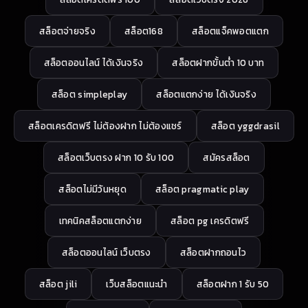
สล็อตจ่ายจริง
สล็อต168
สล็อตแจ็คพอตแตก
สล็อตออนไลน์ ได้เงินจริง
สล็อตฝากขั้นต่ำ 10 บาท
สล็อต simpleplay
สล็อตแตกง่าย ได้เงินจริง
สล็อตเครดิตฟรี ไม่ต้องฝาก ไม่ต้องแชร์
สล็อต yggdrasil
สล็อตเว็บตรง ฝาก 10 รับ 100
สมัครสล็อต
สล็อตไม่มีวันหยุด
สล็อต pragmatic play
เทคนิคสล็อตแตกง่าย
สล็อต pg เครดิตฟรี
สล็อตออนไลน์ เว็บตรง
สล็อตฝากถอนไว
สล็อต jili
เว็บสล็อตแนะนำ
สล็อตฝาก 1 รับ 50