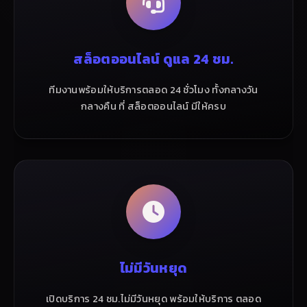
สล็อตออนไลน์ ดูแล 24 ชม.
ทีมงานพร้อมให้บริการตลอด 24 ชั่วโมง ทั้งกลางวัน
กลางคืน ที่ สล็อตออนไลน์ มีให้ครบ
ไม่มีวันหยุด
เปิดบริการ 24 ชม.ไม่มีวันหยุด พร้อมให้บริการ ตลอด