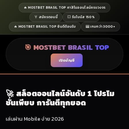
🔥 MOSTBET BRASIL TOP คาสิโนออนไลน์ครบวงจร
🏅 สมัครตอนนี้
💥 รับโบนัส 150%
🔥 MOSTBET BRASIL TOP ยินดีต้อนรับ
🎰 เกมกว่า 3000+
🎯 MOSTBET BRASIL TOP
เปิดบัญชี
🚀 สล็อตออนไลน์อันดับ 1 โปรโม
ชั่นเพียบ การันตีทุกยอด
เล่นผ่าน Mobile ง่าย 2026