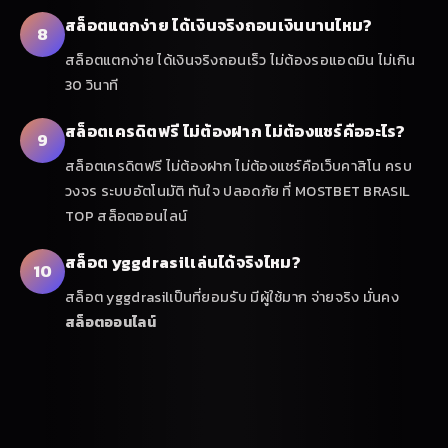
สล็อตแตกง่าย ได้เงินจริงถอนเงินนานไหม?
8
สล็อตแตกง่าย ได้เงินจริงถอนเร็ว ไม่ต้องรอแอดมิน ไม่เกิน
30 วินาที
สล็อตเครดิตฟรี ไม่ต้องฝาก ไม่ต้องแชร์คืออะไร?
9
สล็อตเครดิตฟรี ไม่ต้องฝาก ไม่ต้องแชร์คือเว็บคาสิโน ครบ
วงจร ระบบอัตโนมัติ ทันใจ ปลอดภัย ที่ MOSTBET BRASIL
TOP สล็อตออนไลน์
สล็อต yggdrasilเล่นได้จริงไหม?
10
สล็อต yggdrasilเป็นที่ยอมรับ มีผู้ใช้มาก จ่ายจริง มั่นคง
สล็อตออนไลน์