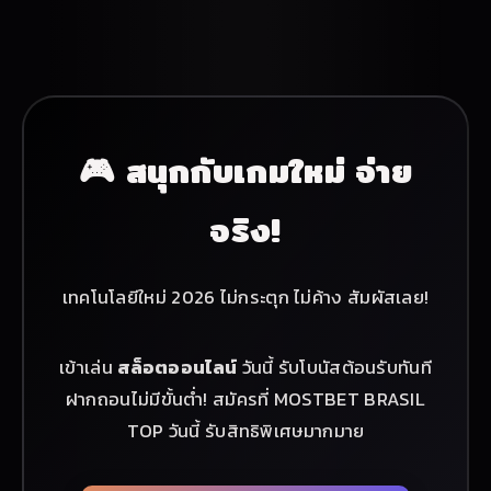
🎮 สนุกกับเกมใหม่ จ่าย
จริง!
เทคโนโลยีใหม่ 2026 ไม่กระตุก ไม่ค้าง สัมผัสเลย!
เข้าเล่น
สล็อตออนไลน์
วันนี้ รับโบนัสต้อนรับทันที
ฝากถอนไม่มีขั้นต่ำ! สมัครที่ MOSTBET BRASIL
TOP วันนี้ รับสิทธิพิเศษมากมาย