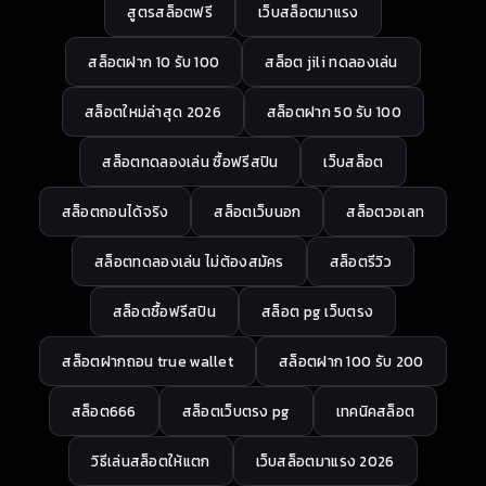
สูตรสล็อตฟรี
เว็บสล็อตมาแรง
สล็อตฝาก 10 รับ 100
สล็อต jili ทดลองเล่น
สล็อตใหม่ล่าสุด 2026
สล็อตฝาก 50 รับ 100
สล็อตทดลองเล่น ซื้อฟรีสปิน
เว็บสล็อต
สล็อตถอนได้จริง
สล็อตเว็บนอก
สล็อตวอเลท
สล็อตทดลองเล่น ไม่ต้องสมัคร
สล็อตรีวิว
สล็อตซื้อฟรีสปิน
สล็อต pg เว็บตรง
สล็อตฝากถอน true wallet
สล็อตฝาก 100 รับ 200
สล็อต666
สล็อตเว็บตรง pg
เทคนิคสล็อต
วิธีเล่นสล็อตให้แตก
เว็บสล็อตมาแรง 2026