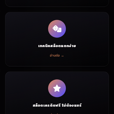
เทคนิคสล็อตแตกง่าย
อ่านต่อ →
สล็อตเครดิตฟรี ไม่ต้องแชร์