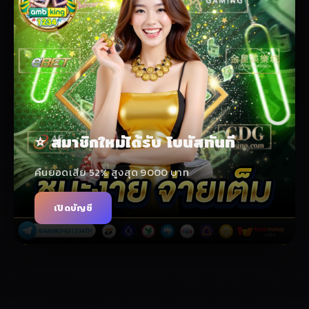
⭐ สมาชิกใหม่ได้รับ โบนัสทันที
คืนยอดเสีย 52% สูงสุด 9000 บาท
เปิดบัญชี