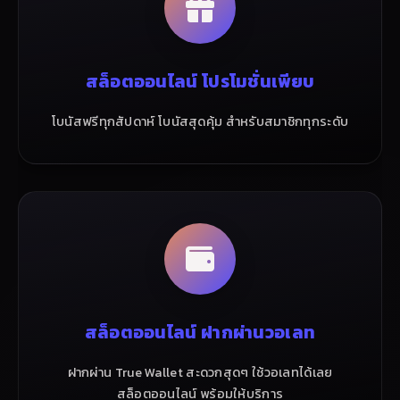
สล็อตออนไลน์ โปรโมชั่นเพียบ
โบนัสฟรีทุกสัปดาห์ โบนัสสุดคุ้ม สำหรับสมาชิกทุกระดับ
สล็อตออนไลน์ ฝากผ่านวอเลท
ฝากผ่าน True Wallet สะดวกสุดๆ ใช้วอเลทได้เลย
สล็อตออนไลน์ พร้อมให้บริการ