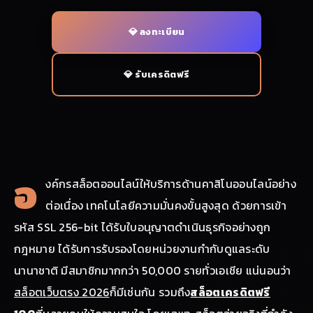
💎 ลงทะเบียน
💎 รับเครดิตฟรี
อ
งค์กรสล็อตออนไลน์ให้บริการด้านคาสิโนออนไลน์อย่าง
ต่อเนื่อง เทคโนโลยีความมั่นคงขั้นสูงสุด ด้วยการเข้า
รหัส SSL 256-bit ได้รับใบอนุญาตดำเนินธุรกิจอย่างถูก
กฎหมาย ได้รับการรับรองโดยหน่วยงานกำกับดูแลระดับ
นานาชาติ มีสมาชิกมากกว่า 50,000 รายทั่วเอเชีย แน่นอนว่า
สล็อตเว็บตรง 2026
ก็มีเช่นกัน รวมถึง
สล็อตเครดิตฟรี