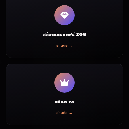
สล็อตเครดิตฟรี 200
อ่านต่อ →
สล็อต xo
อ่านต่อ →