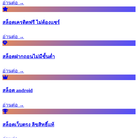
อ่านต่อ →
สล็อตเครดิตฟรี ไม่ต้องแชร์
อ่านต่อ →
สล็อตฝากถอนไม่มีขั้นต่ำ
อ่านต่อ →
สล็อต android
อ่านต่อ →
สล็อตเว็บตรง ลิขสิทธิ์แท้