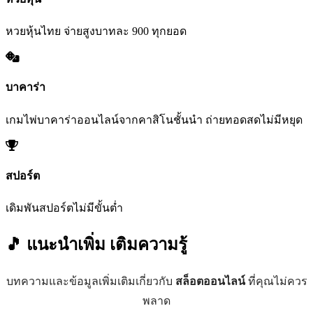
หวยหุ้นไทย จ่ายสูงบาทละ 900 ทุกยอด
บาคาร่า
เกมไพ่บาคาร่าออนไลน์จากคาสิโนชั้นนำ ถ่ายทอดสดไม่มีหยุด
สปอร์ต
เดิมพันสปอร์ตไม่มีขั้นต่ำ
🎵 แนะนำเพิ่ม
เติมความรู้
บทความและข้อมูลเพิ่มเติมเกี่ยวกับ
สล็อตออนไลน์
ที่คุณไม่ควร
พลาด