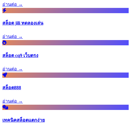
อ่านต่อ →
สล็อต jili ทดลองเล่น
อ่านต่อ →
สล็อต cq9 เว็บตรง
อ่านต่อ →
สล็อต888
อ่านต่อ →
เทคนิคสล็อตแตกง่าย