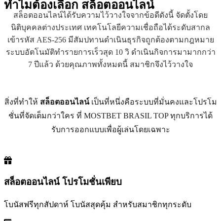
ทำไมต้องเลือก
สล็อตออนไลน์
สล็อตออนไลน์ได้รับความไว้วางใจจากข้อดีดังนี้ จัดตั้งโดย
นิติบุคคลต่างประเทศ เทคโนโลยีความเชื่อถือได้ระดับสากล
เข้ารหัส AES-256 มีสัมปทานดำเนินธุรกิจถูกต้องตามกฎหมาย
ระบบอัตโนมัติทำรายการเร็วสุด 10 วิ ดำเนินกิจการมามากกว่า
7 ปีแล้ว ด้วยคุณภาพทั้งหมดนี้ สมาชิกจึงไว้วางใจ
สิ่งที่ทำให้
สล็อตออนไลน์
เป็นที่หนึ่งคือระบบที่มั่นคงและโปรโม
ชั่นที่จัดเต็มกว่าใคร ที่ MOSTBET BRASIL TOP ทุกบริการได้
รับการออกแบบเพื่อผู้เล่นโดยเฉพาะ
สล็อตออนไลน์ โปรโมชั่นเพียบ
โบนัสฟรีทุกสัปดาห์ โบนัสสุดคุ้ม สำหรับสมาชิกทุกระดับ