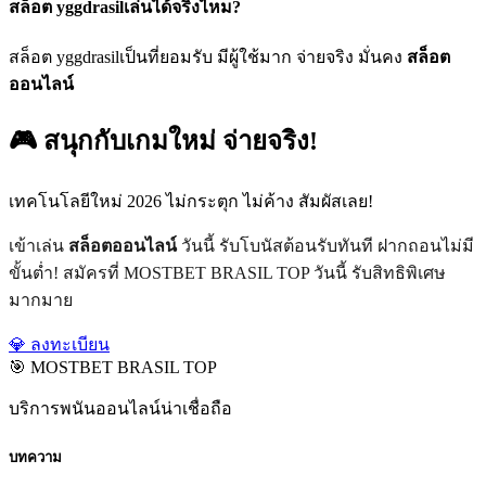
สล็อต yggdrasilเล่นได้จริงไหม?
สล็อต yggdrasilเป็นที่ยอมรับ มีผู้ใช้มาก จ่ายจริง มั่นคง
สล็อต
ออนไลน์
🎮 สนุกกับเกมใหม่ จ่ายจริง!
เทคโนโลยีใหม่ 2026 ไม่กระตุก ไม่ค้าง สัมผัสเลย!
เข้าเล่น
สล็อตออนไลน์
วันนี้ รับโบนัสต้อนรับทันที ฝากถอนไม่มี
ขั้นต่ำ! สมัครที่ MOSTBET BRASIL TOP วันนี้ รับสิทธิพิเศษ
มากมาย
💎 ลงทะเบียน
🎯 MOSTBET BRASIL TOP
บริการพนันออนไลน์น่าเชื่อถือ
บทความ