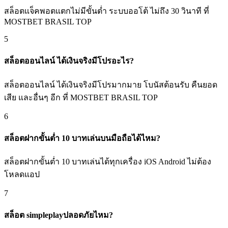
สล็อตแจ็คพอตแตกไม่มีขั้นต่ำ ระบบออโต้ ไม่ถึง 30 วินาที ที่
MOSTBET BRASIL TOP
5
สล็อตออนไลน์ ได้เงินจริงมีโปรอะไร?
สล็อตออนไลน์ ได้เงินจริงมีโปรมากมาย โบนัสต้อนรับ คืนยอด
เสีย และอื่นๆ อีก ที่ MOSTBET BRASIL TOP
6
สล็อตฝากขั้นต่ำ 10 บาทเล่นบนมือถือได้ไหม?
สล็อตฝากขั้นต่ำ 10 บาทเล่นได้ทุกเครื่อง iOS Android ไม่ต้อง
โหลดแอป
7
สล็อต simpleplayปลอดภัยไหม?