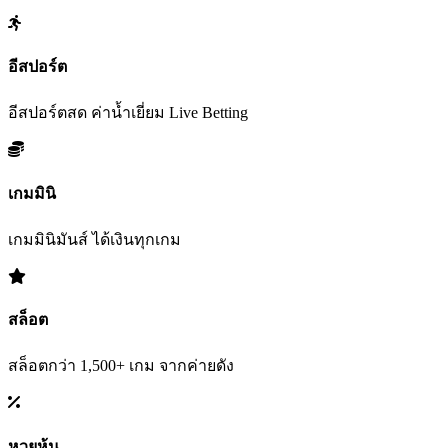
อีสปอร์ต
อีสปอร์ตสด ค่าน้ำเยี่ยม Live Betting
เกมมินิ
เกมมินิมันส์ ได้เงินทุกเกม
สล็อต
สล็อตกว่า 1,500+ เกม จากค่ายดัง
หวยหุ้น