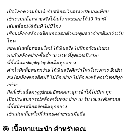
เปิดโลกความบันเทิงกับสล็อตเว็บตรง 2026เกมเพียบ
เข้าร่วมสล็อตจ่ายจริงได้แล้ว ระบบออโต้ 13 วินาที
เล่นสล็อต168ทันที ไม่มีโกง
เซียนเลือกสล็อตแจ็คพอตแตกด้วยเหตุผลว่าจ่ายเต็มกว่าเว็บ
ไหน
ลองเล่นสล็อตออนไลน์ ได้เงินจริง ไม่ผิดหวังแน่นอน
พบกับสล็อตฝากขั้นต่ำ 10 บาท ที่สุดแห่งปี 2026
ที่นี่สล็อต simpleplayจัดเต็มทุกอย่าง
ค่าน้ำที่สล็อตแตกง่าย ได้เงินจริงดีกว่าใครในวงการ ยืนยัน
สนใจสล็อตเครดิตฟรี ไม่ต้องฝาก ไม่ต้องแชร์ ตอบโจทย์ทุก
อย่าง
ลิงก์เข้าสล็อต yggdrasilอัพเดตล่าสุด เข้าได้ไม่มีสะดุด
เปิดประสบการณ์สล็อตเว็บตรง ฝาก 10 รับ 100ระดับสากล
ที่นี่สมัครสล็อตจัดเต็มทุกอย่าง
เข้าเล่นสล็อตไม่มีวันหยุดง่ายๆบนมือถือ
🎯 เนื้อหาแนะนำ
สำหรับคุณ