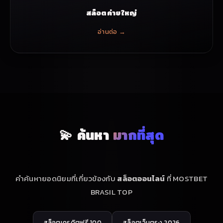
สล็อตค่ายใหญ่
อ่านต่อ →
💫 ค้นหา
มากที่สุด
คำค้นหายอดนิยมที่เกี่ยวข้องกับ
สล็อตออนไลน์
ที่ MOSTBET
BRASIL TOP
สล็อตเครดิตฟรี 100
สล็อตเว็บตรง 2026