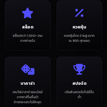
สล็อต
หวยหุ้น
สล็อตกว่า 1,500+ เกม
หวยหุ้นไทย จ่ายสูงบาท
จากค่ายดัง
ละ 900 ทุกยอด
บาคาร่า
สปอร์ต
เกมไพ่บาคาร่าออนไลน์
เดิมพันสปอร์ตไม่มีขั้น
จากคาสิโนชั้นนำ
ต่ำ
ถ่ายทอดสดไม่มีหยุด