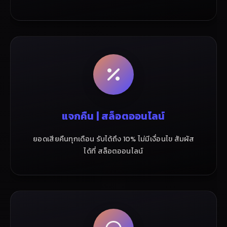
แจกคืน | สล็อตออนไลน์
ยอดเสียคืนทุกเดือน รับได้ถึง 10% ไม่มีเงื่อนไข สัมผัส
ได้ที่ สล็อตออนไลน์