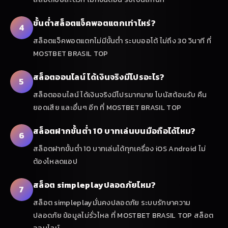
ขั้นต่ำสล็อตแจ็คพอตแตกเท่าไหร่?
4
สล็อตแจ็คพอตแตกไม่มีขั้นต่ำ ระบบออโต้ ไม่ถึง 30 วินาที ที่
MOSTBET BRASIL TOP
สล็อตออนไลน์ ได้เงินจริงมีโปรอะไร?
5
สล็อตออนไลน์ ได้เงินจริงมีโปรมากมาย โบนัสต้อนรับ คืน
ยอดเสีย และอื่นๆ อีก ที่ MOSTBET BRASIL TOP
สล็อตฝากขั้นต่ำ 10 บาทเล่นบนมือถือได้ไหม?
6
สล็อตฝากขั้นต่ำ 10 บาทเล่นได้ทุกเครื่อง iOS Android ไม่
ต้องโหลดแอป
สล็อต simpleplayปลอดภัยไหม?
7
สล็อต simpleplayมั่นคงปลอดภัย ระบบรักษาความ
ปลอดภัย ข้อมูลไม่รั่วไหล ที่ MOSTBET BRASIL TOP สล็อต