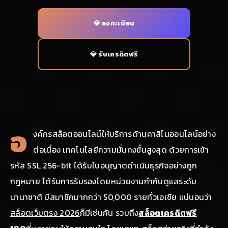
💎 ลงทะเบียน
💎 รับเครดิตฟรี
อ
งค์กรสล็อตออนไลน์ให้บริการด้านคาสิโนออนไลน์อย่าง
ต่อเนื่อง เทคโนโลยีความมั่นคงขั้นสูงสุด ด้วยการเข้า
รหัส SSL 256-bit ได้รับใบอนุญาตดำเนินธุรกิจอย่างถูก
กฎหมาย ได้รับการรับรองโดยหน่วยงานกำกับดูแลระดับ
นานาชาติ มีสมาชิกมากกว่า 50,000 รายทั่วเอเชีย แน่นอนว่า
สล็อตเว็บตรง 2026
ก็มีเช่นกัน รวมถึง
สล็อตเครดิตฟรี