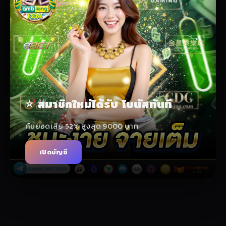
⭐ สมาชิกใหม่ได้รับ โบนัสทันที
คืนยอดเสีย 52% สูงสุด 9000 บาท
เปิดบัญชี