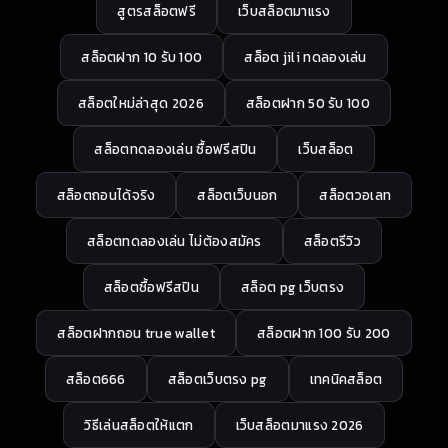
สูตรสล็อตฟรี
เว็บสล็อตมาแรง
สล็อตฝาก 10 รับ 100
สล็อต jili ทดลองเล่น
สล็อตใหม่ล่าสุด 2026
สล็อตฝาก 50 รับ 100
สล็อตทดลองเล่น ซื้อฟรีสปิน
เว็บสล็อต
สล็อตถอนได้จริง
สล็อตเว็บนอก
สล็อตวอเลท
สล็อตทดลองเล่น ไม่ต้องสมัคร
สล็อตรีวิว
สล็อตซื้อฟรีสปิน
สล็อต pg เว็บตรง
สล็อตฝากถอน true wallet
สล็อตฝาก 100 รับ 200
สล็อต666
สล็อตเว็บตรง pg
เทคนิคสล็อต
วิธีเล่นสล็อตให้แตก
เว็บสล็อตมาแรง 2026