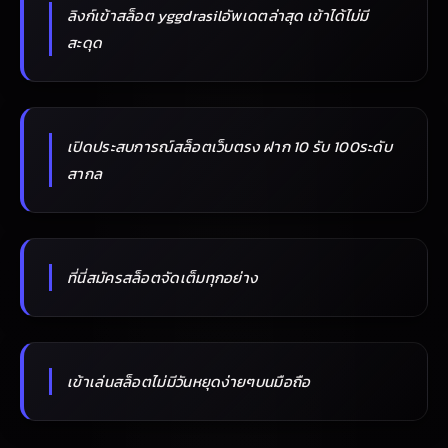
ลิงก์เข้าสล็อต yggdrasilอัพเดตล่าสุด เข้าได้ไม่มี
สะดุด
เปิดประสบการณ์สล็อตเว็บตรง ฝาก 10 รับ 100ระดับ
สากล
ที่นี่สมัครสล็อตจัดเต็มทุกอย่าง
เข้าเล่นสล็อตไม่มีวันหยุดง่ายๆบนมือถือ