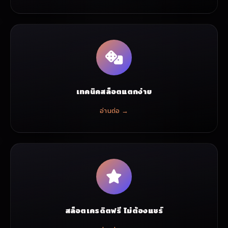
เทคนิคสล็อตแตกง่าย
อ่านต่อ →
สล็อตเครดิตฟรี ไม่ต้องแชร์