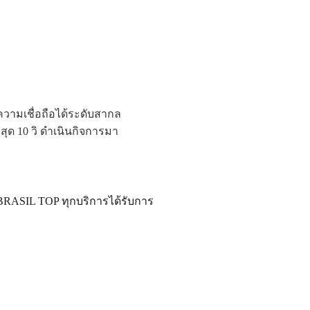
ความเชื่อถือได้ระดับสากล
ุด 10 วิ ดำเนินกิจการมา
T BRASIL TOP ทุกบริการได้รับการ