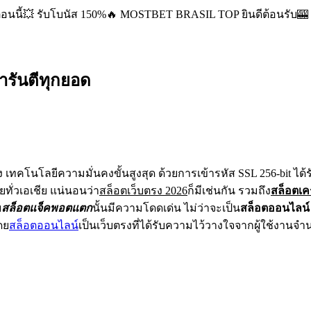
อนนี้
💥 รับโบนัส 150%
🔥 MOSTBET BRASIL TOP ยินดีต้อนรับ
🎰
ารันตีทุกยอด
 เทคโนโลยีความมั่นคงขั้นสูงสุด ด้วยการเข้ารหัส SSL 256-bit ไ
ั่วเอเชีย แน่นอนว่า
สล็อตเว็บตรง 2026
ก็มีเช่นกัน รวมถึง
สล็อตเค
บ
สล็อตแจ็คพอตแตก
นั้นมีความโดดเด่น ไม่ว่าจะเป็น
สล็อตออนไลน์ ไ
ดย
สล็อตออนไลน์
เป็นเว็บตรงที่ได้รับความไว้วางใจจากผู้ใช้งา