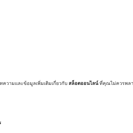
ทความและข้อมูลเพิ่มเติมเกี่ยวกับ
สล็อตออนไลน์
ที่คุณไม่ควรพล
น