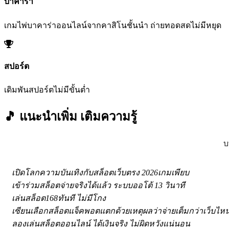
บาคาร่า
เกมไพ่บาคาร่าออนไลน์จากคาสิโนชั้นนำ ถ่ายทอดสดไม่มีหยุด
สปอร์ต
เดิมพันสปอร์ตไม่มีขั้นต่ำ
🎵 แนะนำเพิ่ม
เติมความรู้
บ
เปิดโลกความบันเทิงกับสล็อตเว็บตรง 2026เกมเพียบ
เข้าร่วมสล็อตจ่ายจริงได้แล้ว ระบบออโต้ 13 วินาที
เล่นสล็อต168ทันที ไม่มีโกง
เซียนเลือกสล็อตแจ็คพอตแตกด้วยเหตุผลว่าจ่ายเต็มกว่าเว็บไห
ลองเล่นสล็อตออนไลน์ ได้เงินจริง ไม่ผิดหวังแน่นอน