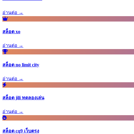
อ่านต่อ →
สล็อต xo
อ่านต่อ →
สล็อต no limit city
อ่านต่อ →
สล็อต jili ทดลองเล่น
อ่านต่อ →
สล็อต cq9 เว็บตรง