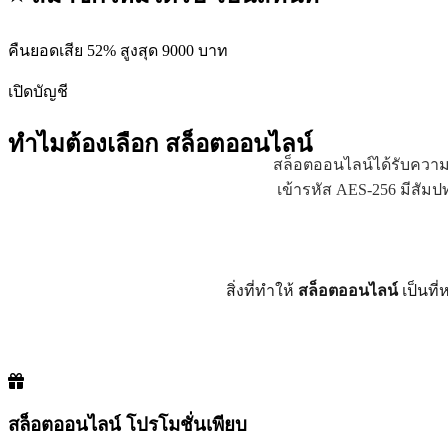
คืนยอดเสีย 52% สูงสุด 9000 บาท
เปิดบัญชี
ทำไมต้องเลือก
สล็อตออนไลน์
สล็อตออนไลน์ได้รับความไ
เข้ารหัส AES-256 มีสัม
สิ่งที่ทำให้
สล็อตออนไลน์
เป็นที
สล็อตออนไลน์ โปรโมชั่นเพียบ