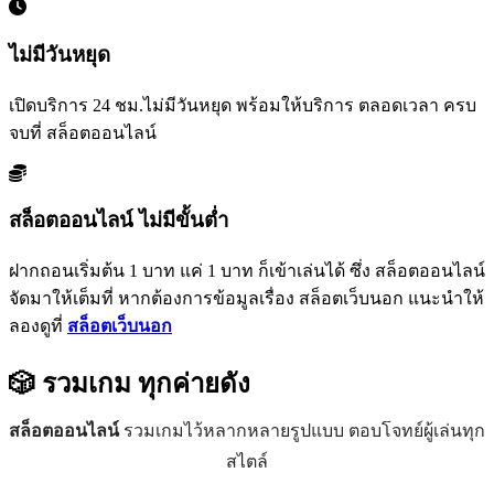
ไม่มีวันหยุด
เปิดบริการ 24 ชม.ไม่มีวันหยุด พร้อมให้บริการ ตลอดเวลา ครบ
จบที่ สล็อตออนไลน์
สล็อตออนไลน์ ไม่มีขั้นต่ำ
ฝากถอนเริ่มต้น 1 บาท แค่ 1 บาท ก็เข้าเล่นได้ ซึ่ง สล็อตออนไลน์
จัดมาให้เต็มที่ หากต้องการข้อมูลเรื่อง สล็อตเว็บนอก แนะนำให้
ลองดูที่
สล็อตเว็บนอก
🎲 รวมเกม
ทุกค่ายดัง
สล็อตออนไลน์
รวมเกมไว้หลากหลายรูปแบบ ตอบโจทย์ผู้เล่นทุก
สไตล์