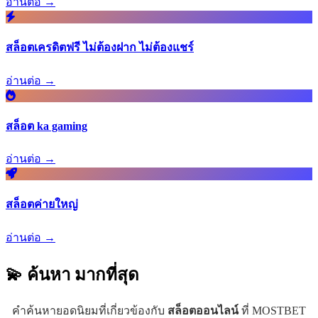
อ่านต่อ →
สล็อตเครดิตฟรี ไม่ต้องฝาก ไม่ต้องแชร์
อ่านต่อ →
สล็อต ka gaming
อ่านต่อ →
สล็อตค่ายใหญ่
อ่านต่อ →
💫 ค้นหา
มากที่สุด
คำค้นหายอดนิยมที่เกี่ยวข้องกับ
สล็อตออนไลน์
ที่ MOSTBET