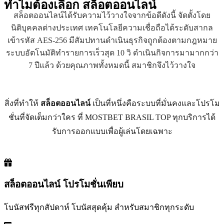
ทำไมต้องเลือก
สล็อตออนไลน์
สล็อตออนไลน์ได้รับความไว้วางใจจากข้อดีดังนี้ จัดตั้งโดย
นิติบุคคลต่างประเทศ เทคโนโลยีความเชื่อถือได้ระดับสากล
เข้ารหัส AES-256 มีสัมปทานดำเนินธุรกิจถูกต้องตามกฎหมาย
ระบบอัตโนมัติทำรายการเร็วสุด 10 วิ ดำเนินกิจการมามากกว่า
7 ปีแล้ว ด้วยคุณภาพทั้งหมดนี้ สมาชิกจึงไว้วางใจ
สิ่งที่ทำให้
สล็อตออนไลน์
เป็นที่หนึ่งคือระบบที่มั่นคงและโปรโม
ชั่นที่จัดเต็มกว่าใคร ที่ MOSTBET BRASIL TOP ทุกบริการได้
รับการออกแบบเพื่อผู้เล่นโดยเฉพาะ
สล็อตออนไลน์ โปรโมชั่นเพียบ
โบนัสฟรีทุกสัปดาห์ โบนัสสุดคุ้ม สำหรับสมาชิกทุกระดับ