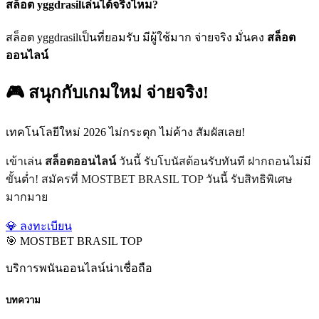
สล็อต yggdrasilเล่นได้จริงไหม?
สล็อต yggdrasilเป็นที่ยอมรับ มีผู้ใช้มาก จ่ายจริง มั่นคง
สล็อต
ออนไลน์
🎮 สนุกกับเกมใหม่ จ่ายจริง!
เทคโนโลยีใหม่ 2026 ไม่กระตุก ไม่ค้าง สัมผัสเลย!
เข้าเล่น
สล็อตออนไลน์
วันนี้ รับโบนัสต้อนรับทันที ฝากถอนไม่มี
ขั้นต่ำ! สมัครที่ MOSTBET BRASIL TOP วันนี้ รับสิทธิพิเศษ
มากมาย
💎 ลงทะเบียน
🎯 MOSTBET BRASIL TOP
บริการพนันออนไลน์น่าเชื่อถือ
บทความ