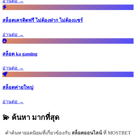
อ่านต่อ →
สล็อตเครดิตฟรี ไม่ต้องฝาก ไม่ต้องแชร์
อ่านต่อ →
สล็อต ka gaming
อ่านต่อ →
สล็อตค่ายใหญ่
อ่านต่อ →
💫 ค้นหา
มากที่สุด
คำค้นหายอดนิยมที่เกี่ยวข้องกับ
สล็อตออนไลน์
ที่ MOSTBET