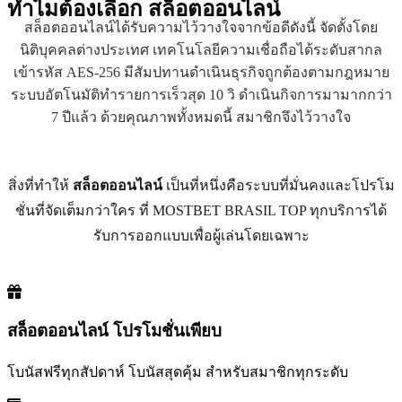
ทำไมต้องเลือก
สล็อตออนไลน์
สล็อตออนไลน์ได้รับความไว้วางใจจากข้อดีดังนี้ จัดตั้งโดย
นิติบุคคลต่างประเทศ เทคโนโลยีความเชื่อถือได้ระดับสากล
เข้ารหัส AES-256 มีสัมปทานดำเนินธุรกิจถูกต้องตามกฎหมาย
ระบบอัตโนมัติทำรายการเร็วสุด 10 วิ ดำเนินกิจการมามากกว่า
7 ปีแล้ว ด้วยคุณภาพทั้งหมดนี้ สมาชิกจึงไว้วางใจ
สิ่งที่ทำให้
สล็อตออนไลน์
เป็นที่หนึ่งคือระบบที่มั่นคงและโปรโม
ชั่นที่จัดเต็มกว่าใคร ที่ MOSTBET BRASIL TOP ทุกบริการได้
รับการออกแบบเพื่อผู้เล่นโดยเฉพาะ
สล็อตออนไลน์ โปรโมชั่นเพียบ
โบนัสฟรีทุกสัปดาห์ โบนัสสุดคุ้ม สำหรับสมาชิกทุกระดับ