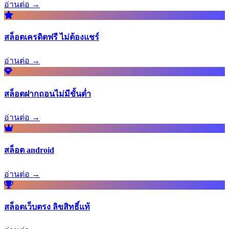
อ่านต่อ →
สล็อตเครดิตฟรี ไม่ต้องแชร์
อ่านต่อ →
สล็อตฝากถอนไม่มีขั้นต่ำ
อ่านต่อ →
สล็อต android
อ่านต่อ →
สล็อตเว็บตรง ลิขสิทธิ์แท้