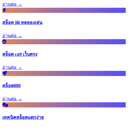
อ่านต่อ →
สล็อต jili ทดลองเล่น
อ่านต่อ →
สล็อต cq9 เว็บตรง
อ่านต่อ →
สล็อต888
อ่านต่อ →
เทคนิคสล็อตแตกง่าย