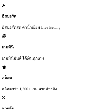
อีสปอร์ต
อีสปอร์ตสด ค่าน้ำเยี่ยม Live Betting
เกมมินิ
เกมมินิมันส์ ได้เงินทุกเกม
สล็อต
สล็อตกว่า 1,500+ เกม จากค่ายดัง
หวยหุ้น