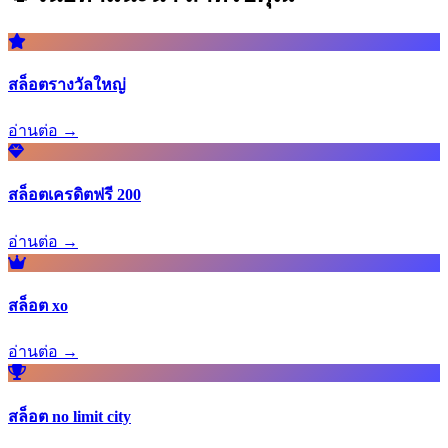
สล็อตรางวัลใหญ่
อ่านต่อ →
สล็อตเครดิตฟรี 200
อ่านต่อ →
สล็อต xo
อ่านต่อ →
สล็อต no limit city