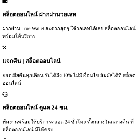
สล็อตออนไลน์ ฝากผ่านวอเลท
ฝากผ่าน True Wallet สะดวกสุดๆ ใช้วอเลทได้เลย สล็อตออนไลน์
พร้อมให้บริการ
แจกคืน | สล็อตออนไลน์
ยอดเสียคืนทุกเดือน รับได้ถึง 10% ไม่มีเงื่อนไข สัมผัสได้ที่ สล็อต
ออนไลน์
สล็อตออนไลน์ ดูแล 24 ชม.
ทีมงานพร้อมให้บริการตลอด 24 ชั่วโมง ทั้งกลางวันกลางคืน ที่
สล็อตออนไลน์ มีให้ครบ