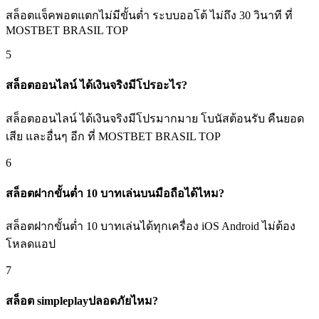
สล็อตแจ็คพอตแตกไม่มีขั้นต่ำ ระบบออโต้ ไม่ถึง 30 วินาที ที่
MOSTBET BRASIL TOP
5
สล็อตออนไลน์ ได้เงินจริงมีโปรอะไร?
สล็อตออนไลน์ ได้เงินจริงมีโปรมากมาย โบนัสต้อนรับ คืนยอด
เสีย และอื่นๆ อีก ที่ MOSTBET BRASIL TOP
6
สล็อตฝากขั้นต่ำ 10 บาทเล่นบนมือถือได้ไหม?
สล็อตฝากขั้นต่ำ 10 บาทเล่นได้ทุกเครื่อง iOS Android ไม่ต้อง
โหลดแอป
7
สล็อต simpleplayปลอดภัยไหม?