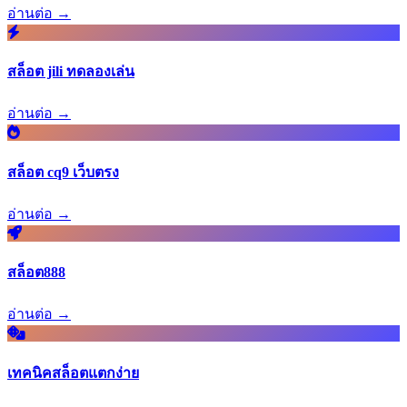
อ่านต่อ →
สล็อต jili ทดลองเล่น
อ่านต่อ →
สล็อต cq9 เว็บตรง
อ่านต่อ →
สล็อต888
อ่านต่อ →
เทคนิคสล็อตแตกง่าย