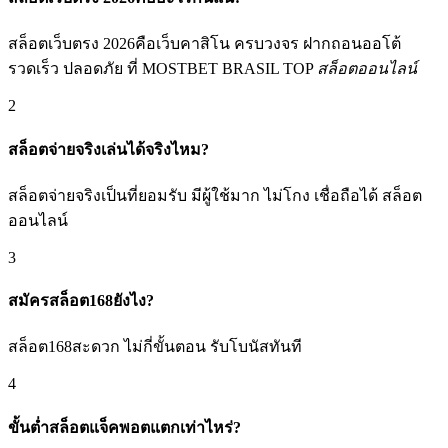
สล็อตเว็บตรง 2026คือเว็บคาสิโน ครบวงจร ฝากถอนออโต้
รวดเร็ว ปลอดภัย ที่ MOSTBET BRASIL TOP
สล็อตออนไลน์
2
สล็อตจ่ายจริงเล่นได้จริงไหม?
สล็อตจ่ายจริงเป็นที่ยอมรับ มีผู้ใช้มาก ไม่โกง เชื่อถือได้ สล็อต
ออนไลน์
3
สมัครสล็อต168ยังไง?
สล็อต168สะดวก ไม่กี่ขั้นตอน รับโบนัสทันที
4
ขั้นต่ำสล็อตแจ็คพอตแตกเท่าไหร่?