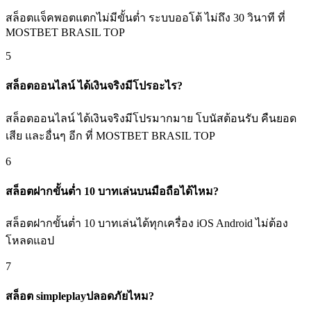
สล็อตแจ็คพอตแตกไม่มีขั้นต่ำ ระบบออโต้ ไม่ถึง 30 วินาที ที่
MOSTBET BRASIL TOP
5
สล็อตออนไลน์ ได้เงินจริงมีโปรอะไร?
สล็อตออนไลน์ ได้เงินจริงมีโปรมากมาย โบนัสต้อนรับ คืนยอด
เสีย และอื่นๆ อีก ที่ MOSTBET BRASIL TOP
6
สล็อตฝากขั้นต่ำ 10 บาทเล่นบนมือถือได้ไหม?
สล็อตฝากขั้นต่ำ 10 บาทเล่นได้ทุกเครื่อง iOS Android ไม่ต้อง
โหลดแอป
7
สล็อต simpleplayปลอดภัยไหม?