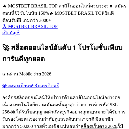
🔥 MOSTBET BRASIL TOP คาสิโนออนไลน์ครบวงจร
🏅 สมัคร
ตอนนี้
💥 รับโบนัส 150%
🔥 MOSTBET BRASIL TOP ยินดี
ต้อนรับ
🎰 เกมกว่า 3000+
🎯 MOSTBET BRASIL TOP
เปิดบัญชี
🚀 สล็อตออนไลน์อันดับ 1 โปรโมชั่นเพียบ
การันตีทุกยอด
เล่นผ่าน Mobile ง่าย 2026
💎 ลงทะเบียน
💎 รับเครดิตฟรี
องค์กรสล็อตออนไลน์ให้บริการด้านคาสิโนออนไลน์อย่างต่อ
เนื่อง เทคโนโลยีความมั่นคงขั้นสูงสุด ด้วยการเข้ารหัส SSL
256-bit ได้รับใบอนุญาตดำเนินธุรกิจอย่างถูกกฎหมาย ได้รับการ
รับรองโดยหน่วยงานกำกับดูแลระดับนานาชาติ มีสมาชิก
มากกว่า 50,000 รายทั่วเอเชีย แน่นอนว่า
สล็อตเว็บตรง 2026
ก็มี