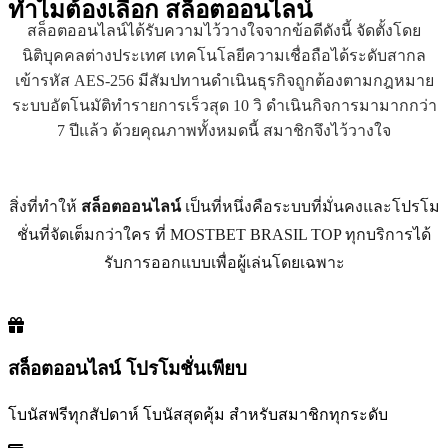
ทำไมต้องเลือก
สล็อตออนไลน์
สล็อตออนไลน์ได้รับความไว้วางใจจากข้อดีดังนี้ จัดตั้งโดย
นิติบุคคลต่างประเทศ เทคโนโลยีความเชื่อถือได้ระดับสากล
เข้ารหัส AES-256 มีสัมปทานดำเนินธุรกิจถูกต้องตามกฎหมาย
ระบบอัตโนมัติทำรายการเร็วสุด 10 วิ ดำเนินกิจการมามากกว่า
7 ปีแล้ว ด้วยคุณภาพทั้งหมดนี้ สมาชิกจึงไว้วางใจ
สิ่งที่ทำให้
สล็อตออนไลน์
เป็นที่หนึ่งคือระบบที่มั่นคงและโปรโม
ชั่นที่จัดเต็มกว่าใคร ที่ MOSTBET BRASIL TOP ทุกบริการได้
รับการออกแบบเพื่อผู้เล่นโดยเฉพาะ
สล็อตออนไลน์ โปรโมชั่นเพียบ
โบนัสฟรีทุกสัปดาห์ โบนัสสุดคุ้ม สำหรับสมาชิกทุกระดับ