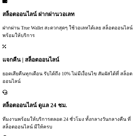
สล็อตออนไลน์ ฝากผ่านวอเลท
ฝากผ่าน True Wallet สะดวกสุดๆ ใช้วอเลทได้เลย สล็อตออนไลน์
พร้อมให้บริการ
แจกคืน | สล็อตออนไลน์
ยอดเสียคืนทุกเดือน รับได้ถึง 10% ไม่มีเงื่อนไข สัมผัสได้ที่ สล็อต
ออนไลน์
สล็อตออนไลน์ ดูแล 24 ชม.
ทีมงานพร้อมให้บริการตลอด 24 ชั่วโมง ทั้งกลางวันกลางคืน ที่
สล็อตออนไลน์ มีให้ครบ