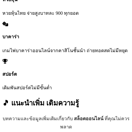
หวยหุ้นไทย จ่ายสูงบาทละ 900 ทุกยอด
บาคาร่า
เกมไพ่บาคาร่าออนไลน์จากคาสิโนชั้นนำ ถ่ายทอดสดไม่มีหยุด
สปอร์ต
เดิมพันสปอร์ตไม่มีขั้นต่ำ
🎵 แนะนำเพิ่ม
เติมความรู้
บทความและข้อมูลเพิ่มเติมเกี่ยวกับ
สล็อตออนไลน์
ที่คุณไม่ควร
พลาด