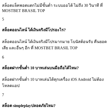
สล็อตแจ็คพอตแตกไม่มีขั้นต่ำ ระบบออโต้ ไม่ถึง 30 วินาที ที่
MOSTBET BRASIL TOP
5
สล็อตออนไลน์ ได้เงินจริงมีโปรอะไร?
สล็อตออนไลน์ ได้เงินจริงมีโปรมากมาย โบนัสต้อนรับ คืนยอด
เสีย และอื่นๆ อีก ที่ MOSTBET BRASIL TOP
6
สล็อตฝากขั้นต่ำ 10 บาทเล่นบนมือถือได้ไหม?
สล็อตฝากขั้นต่ำ 10 บาทเล่นได้ทุกเครื่อง iOS Android ไม่ต้อง
โหลดแอป
7
สล็อต simpleplayปลอดภัยไหม?