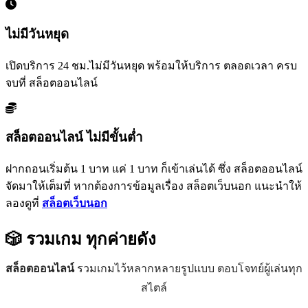
ไม่มีวันหยุด
เปิดบริการ 24 ชม.ไม่มีวันหยุด พร้อมให้บริการ ตลอดเวลา ครบ
จบที่ สล็อตออนไลน์
สล็อตออนไลน์ ไม่มีขั้นต่ำ
ฝากถอนเริ่มต้น 1 บาท แค่ 1 บาท ก็เข้าเล่นได้ ซึ่ง สล็อตออนไลน์
จัดมาให้เต็มที่ หากต้องการข้อมูลเรื่อง สล็อตเว็บนอก แนะนำให้
ลองดูที่
สล็อตเว็บนอก
🎲 รวมเกม
ทุกค่ายดัง
สล็อตออนไลน์
รวมเกมไว้หลากหลายรูปแบบ ตอบโจทย์ผู้เล่นทุก
สไตล์