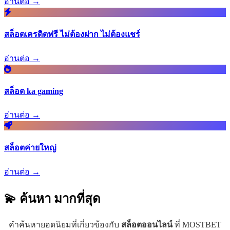
อ่านต่อ →
สล็อตเครดิตฟรี ไม่ต้องฝาก ไม่ต้องแชร์
อ่านต่อ →
สล็อต ka gaming
อ่านต่อ →
สล็อตค่ายใหญ่
อ่านต่อ →
💫 ค้นหา
มากที่สุด
คำค้นหายอดนิยมที่เกี่ยวข้องกับ
สล็อตออนไลน์
ที่ MOSTBET