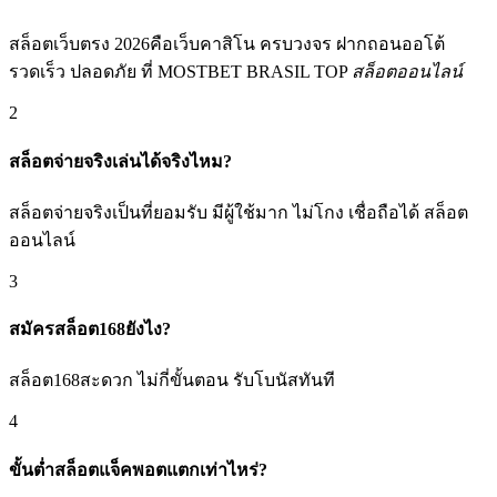
สล็อตเว็บตรง 2026คือเว็บคาสิโน ครบวงจร ฝากถอนออโต้
รวดเร็ว ปลอดภัย ที่ MOSTBET BRASIL TOP
สล็อตออนไลน์
2
สล็อตจ่ายจริงเล่นได้จริงไหม?
สล็อตจ่ายจริงเป็นที่ยอมรับ มีผู้ใช้มาก ไม่โกง เชื่อถือได้ สล็อต
ออนไลน์
3
สมัครสล็อต168ยังไง?
สล็อต168สะดวก ไม่กี่ขั้นตอน รับโบนัสทันที
4
ขั้นต่ำสล็อตแจ็คพอตแตกเท่าไหร่?