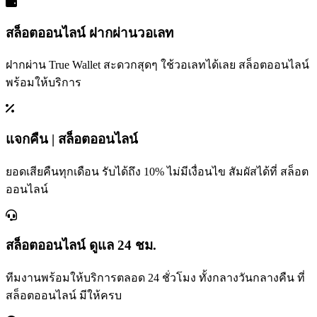
สล็อตออนไลน์ ฝากผ่านวอเลท
ฝากผ่าน True Wallet สะดวกสุดๆ ใช้วอเลทได้เลย สล็อตออนไลน์
พร้อมให้บริการ
แจกคืน | สล็อตออนไลน์
ยอดเสียคืนทุกเดือน รับได้ถึง 10% ไม่มีเงื่อนไข สัมผัสได้ที่ สล็อต
ออนไลน์
สล็อตออนไลน์ ดูแล 24 ชม.
ทีมงานพร้อมให้บริการตลอด 24 ชั่วโมง ทั้งกลางวันกลางคืน ที่
สล็อตออนไลน์ มีให้ครบ