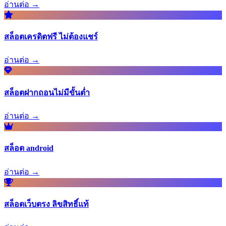
อ่านต่อ →
สล็อตเครดิตฟรี ไม่ต้องแชร์
อ่านต่อ →
สล็อตฝากถอนไม่มีขั้นต่ำ
อ่านต่อ →
สล็อต android
อ่านต่อ →
สล็อตเว็บตรง ลิขสิทธิ์แท้