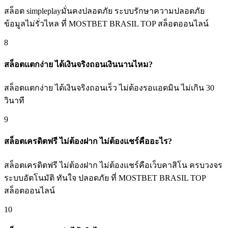
สล็อต simpleplayมั่นคงปลอดภัย ระบบรักษาความปลอดภัย
ข้อมูลไม่รั่วไหล ที่ MOSTBET BRASIL TOP สล็อตออนไลน์
8
สล็อตแตกง่าย ได้เงินจริงถอนเงินนานไหม?
สล็อตแตกง่าย ได้เงินจริงถอนเร็ว ไม่ต้องรอแอดมิน ไม่เกิน 30
วินาที
9
สล็อตเครดิตฟรี ไม่ต้องฝาก ไม่ต้องแชร์คืออะไร?
สล็อตเครดิตฟรี ไม่ต้องฝาก ไม่ต้องแชร์คือเว็บคาสิโน ครบวงจร
ระบบอัตโนมัติ ทันใจ ปลอดภัย ที่ MOSTBET BRASIL TOP
สล็อตออนไลน์
10