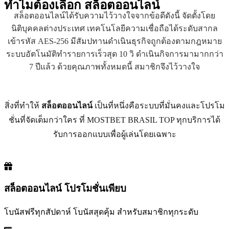
ทำไมต้องเลือก
สล็อตออนไลน์
สล็อตออนไลน์ได้รับความไว้วางใจจากข้อดีดังนี้ จัดตั้งโดย
นิติบุคคลต่างประเทศ เทคโนโลยีความเชื่อถือได้ระดับสากล
เข้ารหัส AES-256 มีสัมปทานดำเนินธุรกิจถูกต้องตามกฎหมาย
ระบบอัตโนมัติทำรายการเร็วสุด 10 วิ ดำเนินกิจการมามากกว่า
7 ปีแล้ว ด้วยคุณภาพทั้งหมดนี้ สมาชิกจึงไว้วางใจ
สิ่งที่ทำให้
สล็อตออนไลน์
เป็นที่หนึ่งคือระบบที่มั่นคงและโปรโม
ชั่นที่จัดเต็มกว่าใคร ที่ MOSTBET BRASIL TOP ทุกบริการได้
รับการออกแบบเพื่อผู้เล่นโดยเฉพาะ
สล็อตออนไลน์ โปรโมชั่นเพียบ
โบนัสฟรีทุกสัปดาห์ โบนัสสุดคุ้ม สำหรับสมาชิกทุกระดับ