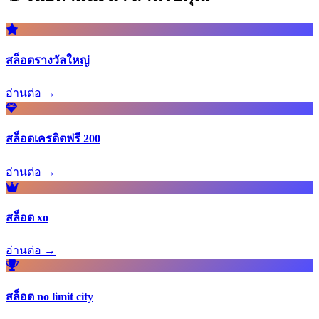
สล็อตรางวัลใหญ่
อ่านต่อ →
สล็อตเครดิตฟรี 200
อ่านต่อ →
สล็อต xo
อ่านต่อ →
สล็อต no limit city