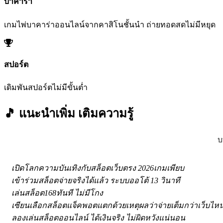
บาคาร่า
เกมไพ่บาคาร่าออนไลน์จากคาสิโนชั้นนำ ถ่ายทอดสดไม่มีหยุด
สปอร์ต
เดิมพันสปอร์ตไม่มีขั้นต่ำ
🎵 แนะนำเพิ่ม
เติมความรู้
บ
เปิดโลกความบันเทิงกับสล็อตเว็บตรง 2026เกมเพียบ
เข้าร่วมสล็อตจ่ายจริงได้แล้ว ระบบออโต้ 13 วินาที
เล่นสล็อต168ทันที ไม่มีโกง
เซียนเลือกสล็อตแจ็คพอตแตกด้วยเหตุผลว่าจ่ายเต็มกว่าเว็บไห
ลองเล่นสล็อตออนไลน์ ได้เงินจริง ไม่ผิดหวังแน่นอน