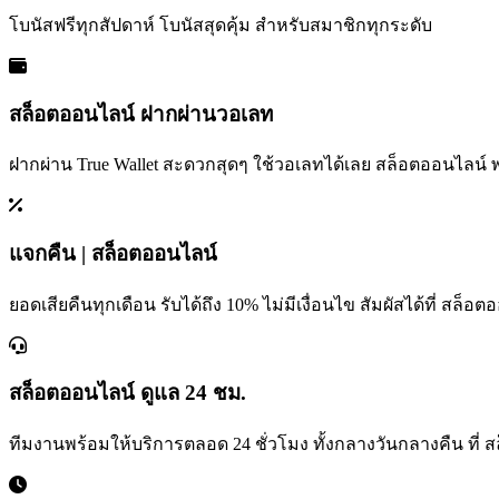
โบนัสฟรีทุกสัปดาห์ โบนัสสุดคุ้ม สำหรับสมาชิกทุกระดับ
สล็อตออนไลน์ ฝากผ่านวอเลท
ฝากผ่าน True Wallet สะดวกสุดๆ ใช้วอเลทได้เลย สล็อตออนไลน์ 
แจกคืน | สล็อตออนไลน์
ยอดเสียคืนทุกเดือน รับได้ถึง 10% ไม่มีเงื่อนไข สัมผัสได้ที่ สล็อ
สล็อตออนไลน์ ดูแล 24 ชม.
ทีมงานพร้อมให้บริการตลอด 24 ชั่วโมง ทั้งกลางวันกลางคืน ที่ 