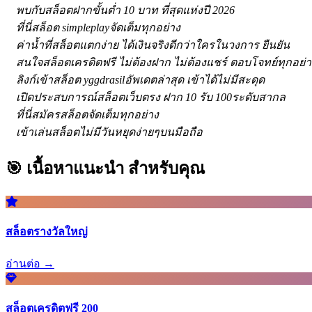
พบกับสล็อตฝากขั้นต่ำ 10 บาท ที่สุดแห่งปี 2026
ที่นี่สล็อต simpleplayจัดเต็มทุกอย่าง
ค่าน้ำที่สล็อตแตกง่าย ได้เงินจริงดีกว่าใครในวงการ ยืนยัน
สนใจสล็อตเครดิตฟรี ไม่ต้องฝาก ไม่ต้องแชร์ ตอบโจทย์ทุกอย่า
ลิงก์เข้าสล็อต yggdrasilอัพเดตล่าสุด เข้าได้ไม่มีสะดุด
เปิดประสบการณ์สล็อตเว็บตรง ฝาก 10 รับ 100ระดับสากล
ที่นี่สมัครสล็อตจัดเต็มทุกอย่าง
เข้าเล่นสล็อตไม่มีวันหยุดง่ายๆบนมือถือ
🎯 เนื้อหาแนะนำ
สำหรับคุณ
สล็อตรางวัลใหญ่
อ่านต่อ →
สล็อตเครดิตฟรี 200