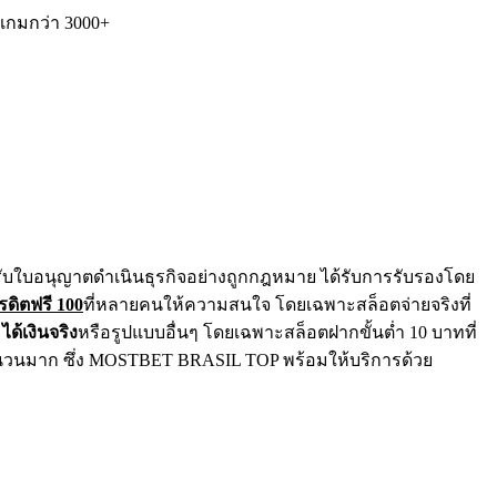
 เกมกว่า 3000+
ด้รับใบอนุญาตดำเนินธุรกิจอย่างถูกกฎหมาย ได้รับการรับรองโดย
รดิตฟรี 100
ที่หลายคนให้ความสนใจ โดยเฉพาะสล็อตจ่ายจริงที่
ด้เงินจริง
หรือรูปแบบอื่นๆ โดยเฉพาะสล็อตฝากขั้นต่ำ 10 บาทที่
นจำนวนมาก ซึ่ง MOSTBET BRASIL TOP พร้อมให้บริการด้วย