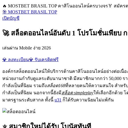
🔥 MOSTBET BRASIL TOP คาสิโนออนไลน์ครบวงจร
🏅 สมัครต
🎯 MOSTBET BRASIL TOP
เปิดบัญชี
🚀 สล็อตออนไลน์อันดับ 1 โปรโมชั่นเพียบ ก
เล่นผ่าน Mobile ง่าย 2026
💎 ลงทะเบียน
💎 รับเครดิตฟรี
องค์กรสล็อตออนไลน์ให้บริการด้านคาสิโนออนไลน์อย่างต่อเนื่อง
หน่วยงานกำกับดูแลระดับนานาชาติ มีสมาชิกมากกว่า 50,000 รายท
กำลังเป็นที่นิยม รวมถึง
สล็อต168
ที่หลายคนให้ความสนใจ สำหรั
กำลังเป็นที่นิยม นอกจากนี้ยังมี
สล็อต simpleplay
ให้เลือกอีกด้วย โ
มาตรฐานระดับสากล ทั้งนี้
u31
ก็ได้รับความนิยมไม่แพ้กัน
⭐ สมาชิกใหม่ได้รับ โบนัสทันที