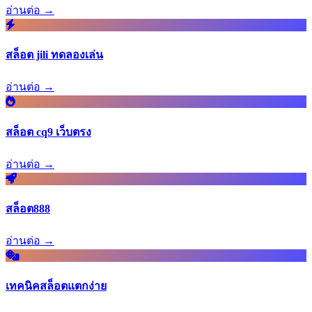
อ่านต่อ →
สล็อต jili ทดลองเล่น
อ่านต่อ →
สล็อต cq9 เว็บตรง
อ่านต่อ →
สล็อต888
อ่านต่อ →
เทคนิคสล็อตแตกง่าย