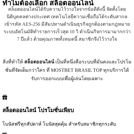
ทำไมต้องเลือก
สล็อตออนไลน์
สล็อตออนไลน์ได้รับความไว้วางใจจากข้อดีดังนี้ จัดตั้งโดย
นิติบุคคลต่างประเทศ เทคโนโลยีความเชื่อถือได้ระดับสากล
เข้ารหัส AES-256 มีสัมปทานดำเนินธุรกิจถูกต้องตามกฎหมาย
ระบบอัตโนมัติทำรายการเร็วสุด 10 วิ ดำเนินกิจการมามากกว่า
7 ปีแล้ว ด้วยคุณภาพทั้งหมดนี้ สมาชิกจึงไว้วางใจ
สิ่งที่ทำให้
สล็อตออนไลน์
เป็นที่หนึ่งคือระบบที่มั่นคงและโปรโม
ชั่นที่จัดเต็มกว่าใคร ที่ MOSTBET BRASIL TOP ทุกบริการได้
รับการออกแบบเพื่อผู้เล่นโดยเฉพาะ
สล็อตออนไลน์ โปรโมชั่นเพียบ
โบนัสฟรีทุกสัปดาห์ โบนัสสุดคุ้ม สำหรับสมาชิกทุกระดับ