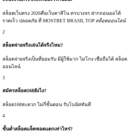
สล็อตเว็บตรง 2026คือเว็บคาสิโน ครบวงจร ฝากถอนออโต้
รวดเร็ว ปลอดภัย ที่ MOSTBET BRASIL TOP
สล็อตออนไลน์
2
สล็อตจ่ายจริงเล่นได้จริงไหม?
สล็อตจ่ายจริงเป็นที่ยอมรับ มีผู้ใช้มาก ไม่โกง เชื่อถือได้ สล็อต
ออนไลน์
3
สมัครสล็อต168ยังไง?
สล็อต168สะดวก ไม่กี่ขั้นตอน รับโบนัสทันที
4
ขั้นต่ำสล็อตแจ็คพอตแตกเท่าไหร่?