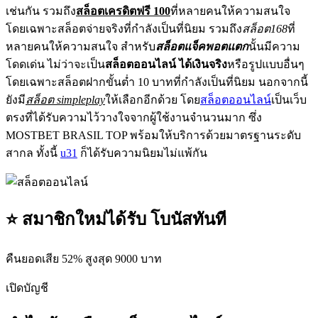
เช่นกัน รวมถึง
สล็อตเครดิตฟรี 100
ที่หลายคนให้ความสนใจ
โดยเฉพาะสล็อตจ่ายจริงที่กำลังเป็นที่นิยม รวมถึง
สล็อต168
ที่
หลายคนให้ความสนใจ สำหรับ
สล็อตแจ็คพอตแตก
นั้นมีความ
โดดเด่น ไม่ว่าจะเป็น
สล็อตออนไลน์ ได้เงินจริง
หรือรูปแบบอื่นๆ
โดยเฉพาะสล็อตฝากขั้นต่ำ 10 บาทที่กำลังเป็นที่นิยม นอกจากนี้
ยังมี
สล็อต simpleplay
ให้เลือกอีกด้วย โดย
สล็อตออนไลน์
เป็นเว็บ
ตรงที่ได้รับความไว้วางใจจากผู้ใช้งานจำนวนมาก ซึ่ง
MOSTBET BRASIL TOP พร้อมให้บริการด้วยมาตรฐานระดับ
สากล ทั้งนี้
u31
ก็ได้รับความนิยมไม่แพ้กัน
⭐ สมาชิกใหม่ได้รับ โบนัสทันที
คืนยอดเสีย 52% สูงสุด 9000 บาท
เปิดบัญชี