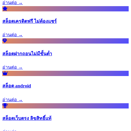
อ่านต่อ →
สล็อตเครดิตฟรี ไม่ต้องแชร์
อ่านต่อ →
สล็อตฝากถอนไม่มีขั้นต่ำ
อ่านต่อ →
สล็อต android
อ่านต่อ →
สล็อตเว็บตรง ลิขสิทธิ์แท้