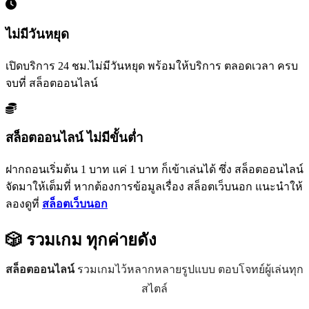
ไม่มีวันหยุด
เปิดบริการ 24 ชม.ไม่มีวันหยุด พร้อมให้บริการ ตลอดเวลา ครบ
จบที่ สล็อตออนไลน์
สล็อตออนไลน์ ไม่มีขั้นต่ำ
ฝากถอนเริ่มต้น 1 บาท แค่ 1 บาท ก็เข้าเล่นได้ ซึ่ง สล็อตออนไลน์
จัดมาให้เต็มที่ หากต้องการข้อมูลเรื่อง สล็อตเว็บนอก แนะนำให้
ลองดูที่
สล็อตเว็บนอก
🎲 รวมเกม
ทุกค่ายดัง
สล็อตออนไลน์
รวมเกมไว้หลากหลายรูปแบบ ตอบโจทย์ผู้เล่นทุก
สไตล์