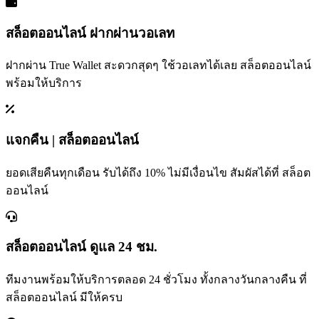
สล็อตออนไลน์ ฝากผ่านวอเลท
ฝากผ่าน True Wallet สะดวกสุดๆ ใช้วอเลทได้เลย สล็อตออนไลน์
พร้อมให้บริการ
แจกคืน | สล็อตออนไลน์
ยอดเสียคืนทุกเดือน รับได้ถึง 10% ไม่มีเงื่อนไข สัมผัสได้ที่ สล็อต
ออนไลน์
สล็อตออนไลน์ ดูแล 24 ชม.
ทีมงานพร้อมให้บริการตลอด 24 ชั่วโมง ทั้งกลางวันกลางคืน ที่
สล็อตออนไลน์ มีให้ครบ