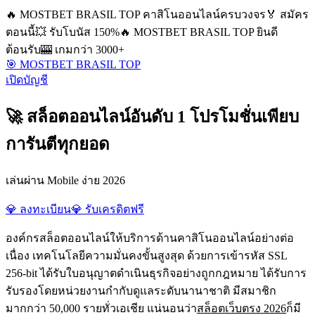
🔥 MOSTBET BRASIL TOP คาสิโนออนไลน์ครบวงจร
🏅 สมัคร
ตอนนี้
💥 รับโบนัส 150%
🔥 MOSTBET BRASIL TOP ยินดี
ต้อนรับ
🎰 เกมกว่า 3000+
🎯 MOSTBET BRASIL TOP
เปิดบัญชี
🚀 สล็อตออนไลน์อันดับ 1 โปรโมชั่นเพียบ
การันตีทุกยอด
เล่นผ่าน Mobile ง่าย 2026
💎 ลงทะเบียน
💎 รับเครดิตฟรี
องค์กรสล็อตออนไลน์ให้บริการด้านคาสิโนออนไลน์อย่างต่อ
เนื่อง เทคโนโลยีความมั่นคงขั้นสูงสุด ด้วยการเข้ารหัส SSL
256-bit ได้รับใบอนุญาตดำเนินธุรกิจอย่างถูกกฎหมาย ได้รับการ
รับรองโดยหน่วยงานกำกับดูแลระดับนานาชาติ มีสมาชิก
มากกว่า 50,000 รายทั่วเอเชีย แน่นอนว่า
สล็อตเว็บตรง 2026
ก็มี