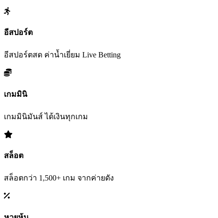
อีสปอร์ต
อีสปอร์ตสด ค่าน้ำเยี่ยม Live Betting
เกมมินิ
เกมมินิมันส์ ได้เงินทุกเกม
สล็อต
สล็อตกว่า 1,500+ เกม จากค่ายดัง
หวยหุ้น