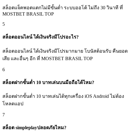
สล็อตแจ็คพอตแตกไม่มีขั้นต่ำ ระบบออโต้ ไม่ถึง 30 วินาที ที่
MOSTBET BRASIL TOP
5
สล็อตออนไลน์ ได้เงินจริงมีโปรอะไร?
สล็อตออนไลน์ ได้เงินจริงมีโปรมากมาย โบนัสต้อนรับ คืนยอด
เสีย และอื่นๆ อีก ที่ MOSTBET BRASIL TOP
6
สล็อตฝากขั้นต่ำ 10 บาทเล่นบนมือถือได้ไหม?
สล็อตฝากขั้นต่ำ 10 บาทเล่นได้ทุกเครื่อง iOS Android ไม่ต้อง
โหลดแอป
7
สล็อต simpleplayปลอดภัยไหม?