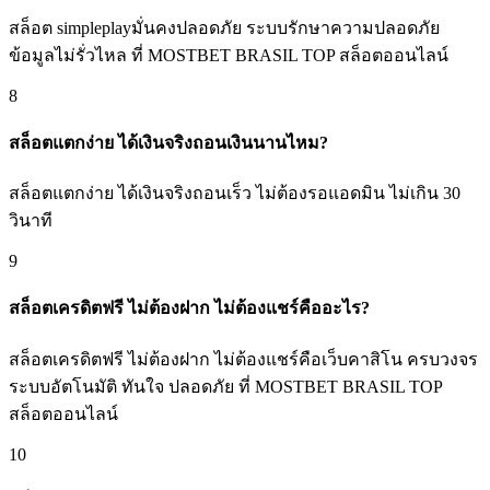
สล็อต simpleplayมั่นคงปลอดภัย ระบบรักษาความปลอดภัย
ข้อมูลไม่รั่วไหล ที่ MOSTBET BRASIL TOP สล็อตออนไลน์
8
สล็อตแตกง่าย ได้เงินจริงถอนเงินนานไหม?
สล็อตแตกง่าย ได้เงินจริงถอนเร็ว ไม่ต้องรอแอดมิน ไม่เกิน 30
วินาที
9
สล็อตเครดิตฟรี ไม่ต้องฝาก ไม่ต้องแชร์คืออะไร?
สล็อตเครดิตฟรี ไม่ต้องฝาก ไม่ต้องแชร์คือเว็บคาสิโน ครบวงจร
ระบบอัตโนมัติ ทันใจ ปลอดภัย ที่ MOSTBET BRASIL TOP
สล็อตออนไลน์
10