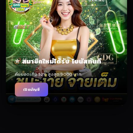
⭐ สมาชิกใหม่ได้รับ โบนัสทันที
คืนยอดเสีย 52% สูงสุด 9000 บาท
เปิดบัญชี