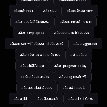
สล็อตจ่ายจริง
สล็อต168
สล็อตแจ็คพอตแตก
สล็อตออนไลน์ ได้เงินจริง
สล็อตฝากขั้นต่ำ 10 บาท
สล็อต simpleplay
สล็อตแตกง่าย ได้เงินจริง
สล็อตเครดิตฟรี ไม่ต้องฝาก ไม่ต้องแชร์
สล็อต yggdrasil
สล็อตเว็บตรง ฝาก 10 รับ 100
สมัครสล็อต
สล็อตไม่มีวันหยุด
สล็อต pragmatic play
เทคนิคสล็อตแตกง่าย
สล็อต pg เครดิตฟรี
สล็อตออนไลน์ เว็บตรง
สล็อตฝากถอนไว
สล็อต jili
เว็บสล็อตแนะนำ
สล็อตฝาก 1 รับ 50