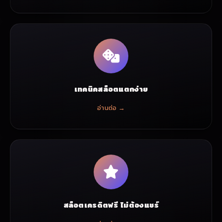
เทคนิคสล็อตแตกง่าย
อ่านต่อ →
สล็อตเครดิตฟรี ไม่ต้องแชร์