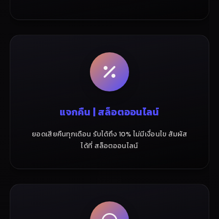
แจกคืน | สล็อตออนไลน์
ยอดเสียคืนทุกเดือน รับได้ถึง 10% ไม่มีเงื่อนไข สัมผัส
ได้ที่ สล็อตออนไลน์