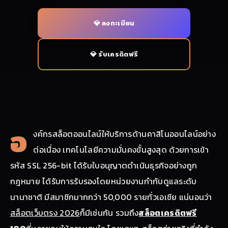
💎 ลงทะเบียน
💎 รับเครดิตฟรี
อ
งค์กรสล็อตออนไลน์ให้บริการด้านคาสิโนออนไลน์อย่าง
ต่อเนื่อง เทคโนโลยีความมั่นคงขั้นสูงสุด ด้วยการเข้า
รหัส SSL 256-bit ได้รับใบอนุญาตดำเนินธุรกิจอย่างถูก
กฎหมาย ได้รับการรับรองโดยหน่วยงานกำกับดูแลระดับ
นานาชาติ มีสมาชิกมากกว่า 50,000 รายทั่วเอเชีย แน่นอนว่า
สล็อตเว็บตรง 2026
ก็มีเช่นกัน รวมถึง
สล็อตเครดิตฟรี