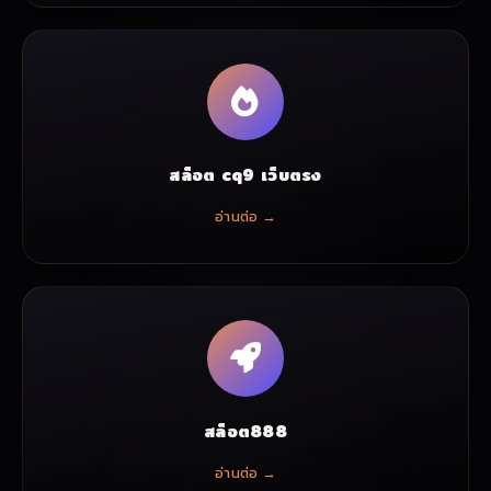
สล็อต cq9 เว็บตรง
อ่านต่อ →
สล็อต888
อ่านต่อ →