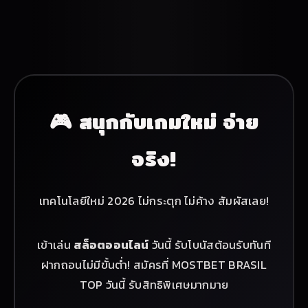
🎮 สนุกกับเกมใหม่ จ่าย
จริง!
เทคโนโลยีใหม่ 2026 ไม่กระตุก ไม่ค้าง สัมผัสเลย!
เข้าเล่น
สล็อตออนไลน์
วันนี้ รับโบนัสต้อนรับทันที
ฝากถอนไม่มีขั้นต่ำ! สมัครที่ MOSTBET BRASIL
TOP วันนี้ รับสิทธิพิเศษมากมาย