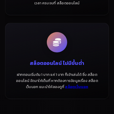
เวลา ครบจบที่ สล็อตออนไลน์
สล็อตออนไลน์ ไม่มีขั้นต่ำ
ฝากถอนเริ่มต้น 1 บาท แค่ 1 บาท ก็เข้าเล่นได้ ซึ่ง สล็อต
ออนไลน์ จัดมาให้เต็มที่ หากต้องการข้อมูลเรื่อง สล็อต
เว็บนอก แนะนำให้ลองดูที่
สล็อตเว็บนอก