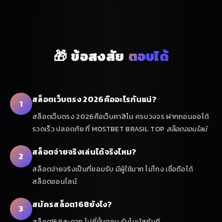
🎁 ข้อสงสัย
ตอบได้
สล็อตเว็บตรง 2026คืออะไรกันแน่?
1
สล็อตเว็บตรง 2026คือเว็บคาสิโน ครบวงจร ฝากถอนออโต้
รวดเร็ว ปลอดภัย ที่ MOSTBET BRASIL TOP
สล็อตออนไลน์
สล็อตจ่ายจริงเล่นได้จริงไหม?
2
สล็อตจ่ายจริงเป็นที่ยอมรับ มีผู้ใช้มาก ไม่โกง เชื่อถือได้
สล็อตออนไลน์
สมัครสล็อต168ยังไง?
3
สล็อต168สะดวก ไม่กี่ขั้นตอน รับโบนัสทันที