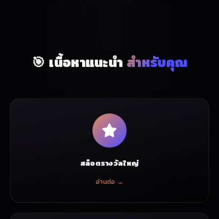
🎯 เนื้อหาแนะนำ
สำหรับคุณ
สล็อตรางวัลใหญ่
อ่านต่อ →