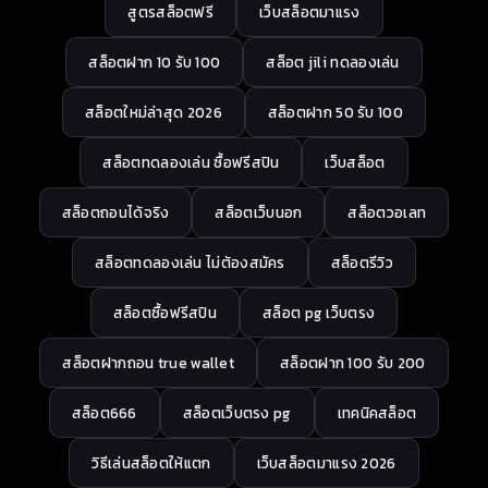
สูตรสล็อตฟรี
เว็บสล็อตมาแรง
สล็อตฝาก 10 รับ 100
สล็อต jili ทดลองเล่น
สล็อตใหม่ล่าสุด 2026
สล็อตฝาก 50 รับ 100
สล็อตทดลองเล่น ซื้อฟรีสปิน
เว็บสล็อต
สล็อตถอนได้จริง
สล็อตเว็บนอก
สล็อตวอเลท
สล็อตทดลองเล่น ไม่ต้องสมัคร
สล็อตรีวิว
สล็อตซื้อฟรีสปิน
สล็อต pg เว็บตรง
สล็อตฝากถอน true wallet
สล็อตฝาก 100 รับ 200
สล็อต666
สล็อตเว็บตรง pg
เทคนิคสล็อต
วิธีเล่นสล็อตให้แตก
เว็บสล็อตมาแรง 2026