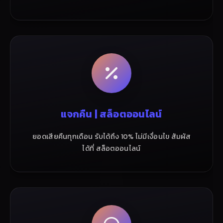
แจกคืน | สล็อตออนไลน์
ยอดเสียคืนทุกเดือน รับได้ถึง 10% ไม่มีเงื่อนไข สัมผัส
ได้ที่ สล็อตออนไลน์