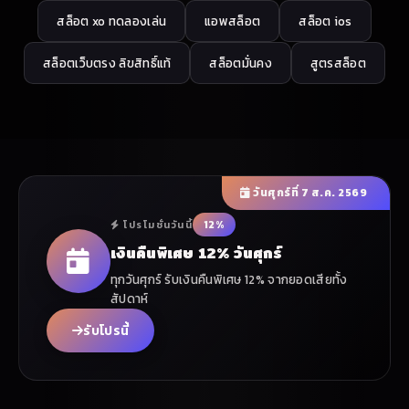
สล็อต xo ทดลองเล่น
แอพสล็อต
สล็อต ios
สล็อตเว็บตรง ลิขสิทธิ์แท้
สล็อตมั่นคง
สูตรสล็อต
วันศุกร์ที่ 7 ส.ค. 2569
โปรโมชั่นวันนี้
12%
เงินคืนพิเศษ 12% วันศุกร์
ทุกวันศุกร์ รับเงินคืนพิเศษ 12% จากยอดเสียทั้ง
สัปดาห์
รับโปรนี้