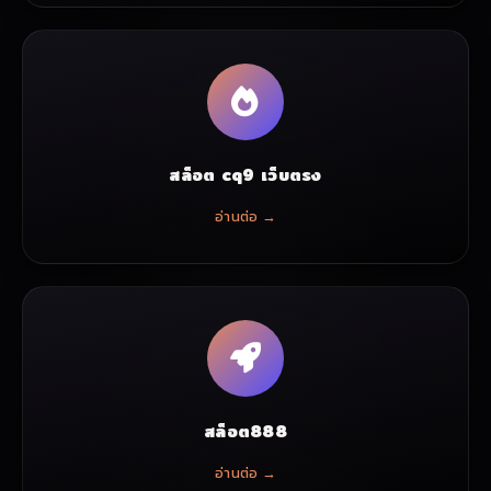
สล็อต cq9 เว็บตรง
อ่านต่อ →
สล็อต888
อ่านต่อ →