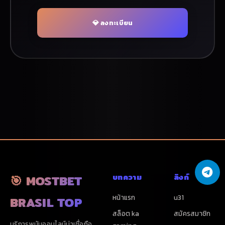
💎 ลงทะเบียน
🎯 MOSTBET
บทความ
ลิงก์
หน้าแรก
u31
BRASIL TOP
สล็อต ka
สมัครสมาชิก
บริการพนันออนไลน์น่าเชื่อถือ