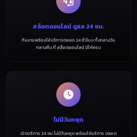
สล็อตออนไลน์ ดูแล 24 ชม.
ทีมงานพร้อมให้บริการตลอด 24 ชั่วโมง ทั้งกลางวัน
กลางคืน ที่ สล็อตออนไลน์ มีให้ครบ
ไม่มีวันหยุด
เปิดบริการ 24 ชม.ไม่มีวันหยุด พร้อมให้บริการ ตลอด