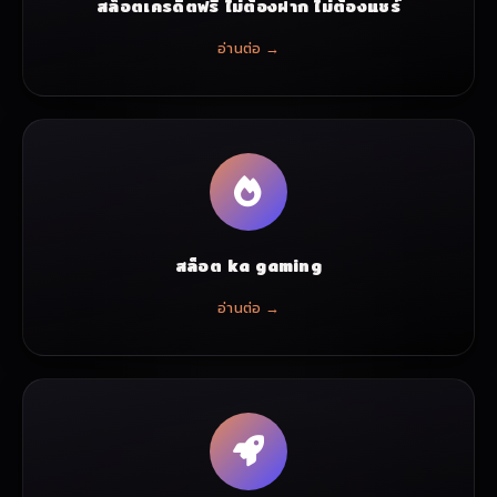
สล็อตเครดิตฟรี ไม่ต้องฝาก ไม่ต้องแชร์
อ่านต่อ →
สล็อต ka gaming
อ่านต่อ →