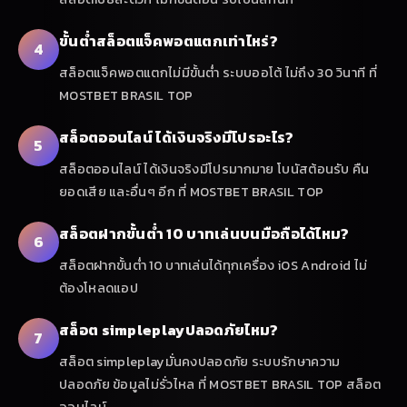
ขั้นต่ำสล็อตแจ็คพอตแตกเท่าไหร่?
4
สล็อตแจ็คพอตแตกไม่มีขั้นต่ำ ระบบออโต้ ไม่ถึง 30 วินาที ที่
MOSTBET BRASIL TOP
สล็อตออนไลน์ ได้เงินจริงมีโปรอะไร?
5
สล็อตออนไลน์ ได้เงินจริงมีโปรมากมาย โบนัสต้อนรับ คืน
ยอดเสีย และอื่นๆ อีก ที่ MOSTBET BRASIL TOP
สล็อตฝากขั้นต่ำ 10 บาทเล่นบนมือถือได้ไหม?
6
สล็อตฝากขั้นต่ำ 10 บาทเล่นได้ทุกเครื่อง iOS Android ไม่
ต้องโหลดแอป
สล็อต simpleplayปลอดภัยไหม?
7
สล็อต simpleplayมั่นคงปลอดภัย ระบบรักษาความ
ปลอดภัย ข้อมูลไม่รั่วไหล ที่ MOSTBET BRASIL TOP สล็อต