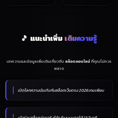
🎵 แนะนำเพิ่ม
เติมความรู้
บทความและข้อมูลเพิ่มเติมเกี่ยวกับ
สล็อตออนไลน์
ที่คุณไม่ควร
พลาด
เปิดโลกความบันเทิงกับสล็อตเว็บตรง 2026เกมเพียบ
เข้าร่วมสล็อตจ่ายจริงได้แล้ว ระบบออโต้ 13 วินาที