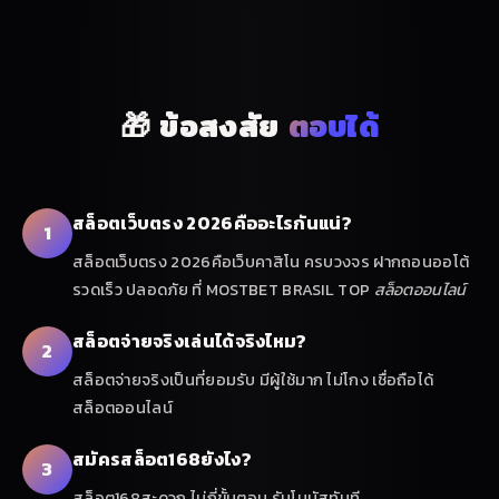
🎁 ข้อสงสัย
ตอบได้
สล็อตเว็บตรง 2026คืออะไรกันแน่?
1
สล็อตเว็บตรง 2026คือเว็บคาสิโน ครบวงจร ฝากถอนออโต้
รวดเร็ว ปลอดภัย ที่ MOSTBET BRASIL TOP
สล็อตออนไลน์
สล็อตจ่ายจริงเล่นได้จริงไหม?
2
สล็อตจ่ายจริงเป็นที่ยอมรับ มีผู้ใช้มาก ไม่โกง เชื่อถือได้
สล็อตออนไลน์
สมัครสล็อต168ยังไง?
3
สล็อต168สะดวก ไม่กี่ขั้นตอน รับโบนัสทันที