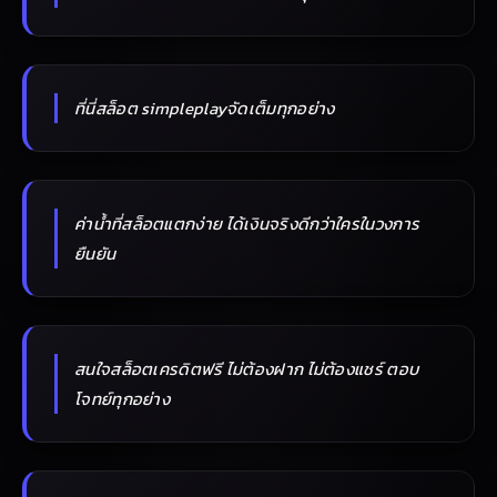
ที่นี่สล็อต simpleplayจัดเต็มทุกอย่าง
ค่าน้ำที่สล็อตแตกง่าย ได้เงินจริงดีกว่าใครในวงการ
ยืนยัน
สนใจสล็อตเครดิตฟรี ไม่ต้องฝาก ไม่ต้องแชร์ ตอบ
โจทย์ทุกอย่าง