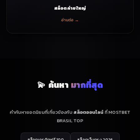
สล็อตค่ายใหญ่
อ่านต่อ →
💫 ค้นหา
มากที่สุด
คำค้นหายอดนิยมที่เกี่ยวข้องกับ
สล็อตออนไลน์
ที่ MOSTBET
BRASIL TOP
สล็อตเครดิตฟรี 100
สล็อตเว็บตรง 2026