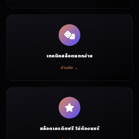
เทคนิคสล็อตแตกง่าย
อ่านต่อ →
สล็อตเครดิตฟรี ไม่ต้องแชร์