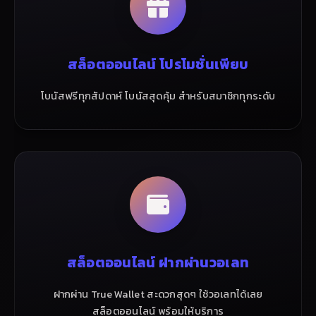
สล็อตออนไลน์ โปรโมชั่นเพียบ
โบนัสฟรีทุกสัปดาห์ โบนัสสุดคุ้ม สำหรับสมาชิกทุกระดับ
สล็อตออนไลน์ ฝากผ่านวอเลท
ฝากผ่าน True Wallet สะดวกสุดๆ ใช้วอเลทได้เลย
สล็อตออนไลน์ พร้อมให้บริการ