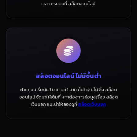
เวลา ครบจบที่ สล็อตออนไลน์
สล็อตออนไลน์ ไม่มีขั้นต่ำ
ฝากถอนเริ่มต้น 1 บาท แค่ 1 บาท ก็เข้าเล่นได้ ซึ่ง สล็อต
ออนไลน์ จัดมาให้เต็มที่ หากต้องการข้อมูลเรื่อง สล็อต
เว็บนอก แนะนำให้ลองดูที่
สล็อตเว็บนอก