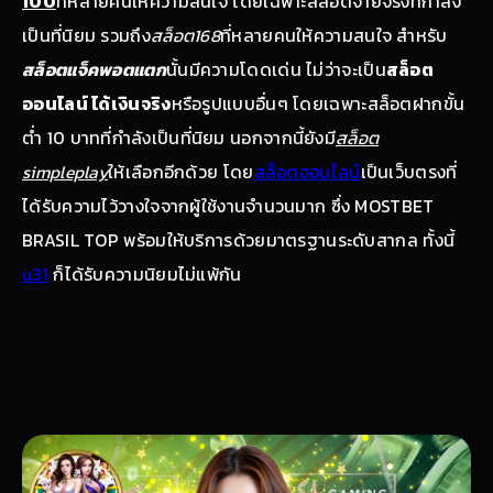
100
ที่หลายคนให้ความสนใจ โดยเฉพาะสล็อตจ่ายจริงที่กำลัง
เป็นที่นิยม รวมถึง
สล็อต168
ที่หลายคนให้ความสนใจ สำหรับ
สล็อตแจ็คพอตแตก
นั้นมีความโดดเด่น ไม่ว่าจะเป็น
สล็อต
ออนไลน์ ได้เงินจริง
หรือรูปแบบอื่นๆ โดยเฉพาะสล็อตฝากขั้น
ต่ำ 10 บาทที่กำลังเป็นที่นิยม นอกจากนี้ยังมี
สล็อต
simpleplay
ให้เลือกอีกด้วย โดย
สล็อตออนไลน์
เป็นเว็บตรงที่
ได้รับความไว้วางใจจากผู้ใช้งานจำนวนมาก ซึ่ง MOSTBET
BRASIL TOP พร้อมให้บริการด้วยมาตรฐานระดับสากล ทั้งนี้
u31
ก็ได้รับความนิยมไม่แพ้กัน