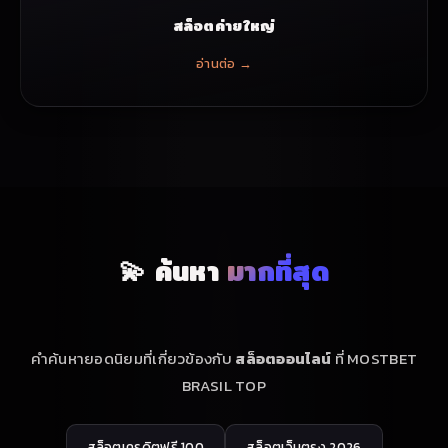
สล็อตค่ายใหญ่
อ่านต่อ →
💫 ค้นหา
มากที่สุด
คำค้นหายอดนิยมที่เกี่ยวข้องกับ
สล็อตออนไลน์
ที่ MOSTBET
BRASIL TOP
สล็อตเครดิตฟรี 100
สล็อตเว็บตรง 2026