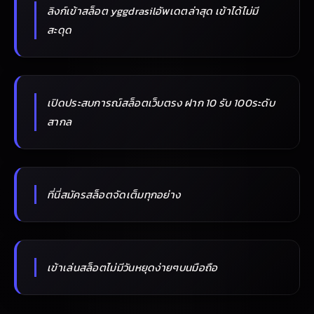
ลิงก์เข้าสล็อต yggdrasilอัพเดตล่าสุด เข้าได้ไม่มี
สะดุด
เปิดประสบการณ์สล็อตเว็บตรง ฝาก 10 รับ 100ระดับ
สากล
ที่นี่สมัครสล็อตจัดเต็มทุกอย่าง
เข้าเล่นสล็อตไม่มีวันหยุดง่ายๆบนมือถือ