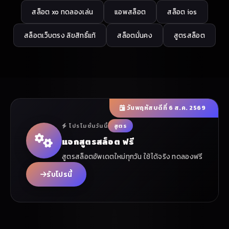
สล็อต xo ทดลองเล่น
แอพสล็อต
สล็อต ios
สล็อตเว็บตรง ลิขสิทธิ์แท้
สล็อตมั่นคง
สูตรสล็อต
วันพฤหัสบดีที่ 6 ส.ค. 2569
โปรโมชั่นวันนี้
สูตร
แจกสูตรสล็อต ฟรี
สูตรสล็อตอัพเดตใหม่ทุกวัน ใช้ได้จริง ทดลองฟรี
รับโปรนี้