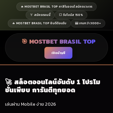
🔥 MOSTBET BRASIL TOP คาสิโนออนไลน์ครบวงจร
🏅 สมัครตอนนี้
💥 รับโบนัส 150%
🔥 MOSTBET BRASIL TOP ยินดีต้อนรับ
🎰 เกมกว่า 3000+
🎯 MOSTBET BRASIL TOP
เปิดบัญชี
🚀 สล็อตออนไลน์อันดับ 1 โปรโม
ชั่นเพียบ การันตีทุกยอด
เล่นผ่าน Mobile ง่าย 2026