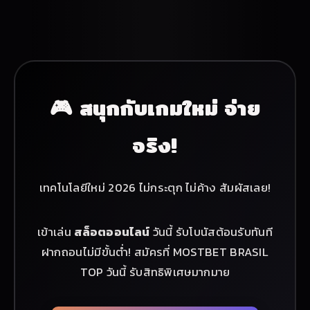
🎮 สนุกกับเกมใหม่ จ่าย
จริง!
เทคโนโลยีใหม่ 2026 ไม่กระตุก ไม่ค้าง สัมผัสเลย!
เข้าเล่น
สล็อตออนไลน์
วันนี้ รับโบนัสต้อนรับทันที
ฝากถอนไม่มีขั้นต่ำ! สมัครที่ MOSTBET BRASIL
TOP วันนี้ รับสิทธิพิเศษมากมาย