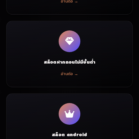
อ่านต่อ →
สล็อตฝากถอนไม่มีขั้นต่ำ
อ่านต่อ →
สล็อต android