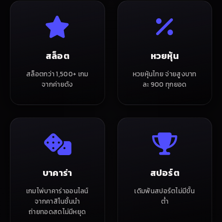
สล็อต
หวยหุ้น
สล็อตกว่า 1,500+ เกม
หวยหุ้นไทย จ่ายสูงบาท
จากค่ายดัง
ละ 900 ทุกยอด
บาคาร่า
สปอร์ต
เกมไพ่บาคาร่าออนไลน์
เดิมพันสปอร์ตไม่มีขั้น
จากคาสิโนชั้นนำ
ต่ำ
ถ่ายทอดสดไม่มีหยุด