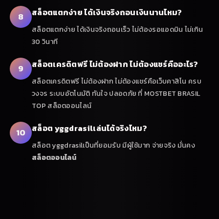
สล็อตแตกง่าย ได้เงินจริงถอนเงินนานไหม?
8
สล็อตแตกง่าย ได้เงินจริงถอนเร็ว ไม่ต้องรอแอดมิน ไม่เกิน
30 วินาที
สล็อตเครดิตฟรี ไม่ต้องฝาก ไม่ต้องแชร์คืออะไร?
9
สล็อตเครดิตฟรี ไม่ต้องฝาก ไม่ต้องแชร์คือเว็บคาสิโน ครบ
วงจร ระบบอัตโนมัติ ทันใจ ปลอดภัย ที่ MOSTBET BRASIL
TOP สล็อตออนไลน์
สล็อต yggdrasilเล่นได้จริงไหม?
10
สล็อต yggdrasilเป็นที่ยอมรับ มีผู้ใช้มาก จ่ายจริง มั่นคง
สล็อตออนไลน์