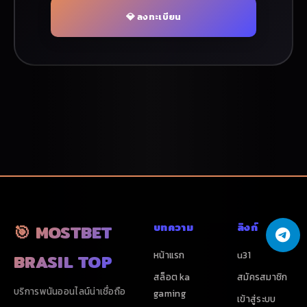
💎 ลงทะเบียน
🎯 MOSTBET
บทความ
ลิงก์
หน้าแรก
u31
BRASIL TOP
สล็อต ka
สมัครสมาชิก
บริการพนันออนไลน์น่าเชื่อถือ
gaming
เข้าสู่ระบบ