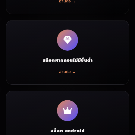
อ่านต่อ →
สล็อตฝากถอนไม่มีขั้นต่ำ
อ่านต่อ →
สล็อต android