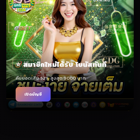
⭐ สมาชิกใหม่ได้รับ โบนัสทันที
คืนยอดเสีย 52% สูงสุด 9000 บาท
เปิดบัญชี