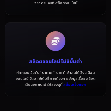
เวลา ครบจบที่ สล็อตออนไลน์
สล็อตออนไลน์ ไม่มีขั้นต่ำ
ฝากถอนเริ่มต้น 1 บาท แค่ 1 บาท ก็เข้าเล่นได้ ซึ่ง สล็อต
ออนไลน์ จัดมาให้เต็มที่ หากต้องการข้อมูลเรื่อง สล็อต
เว็บนอก แนะนำให้ลองดูที่
สล็อตเว็บนอก