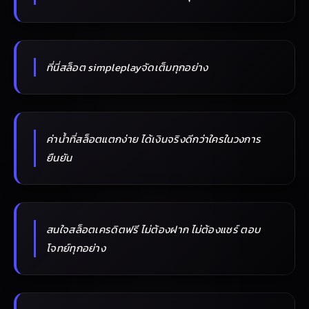
ที่นี่สล็อต simpleplayจัดเต็มทุกอย่าง
ค่าน้ำที่สล็อตแตกง่าย ได้เงินจริงดีกว่าใครในวงการ
ยืนยัน
สนใจสล็อตเครดิตฟรี ไม่ต้องฝาก ไม่ต้องแชร์ ตอบ
โจทย์ทุกอย่าง