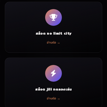
สล็อต no limit city
อ่านต่อ →
สล็อต jili ทดลองเล่น
อ่านต่อ →