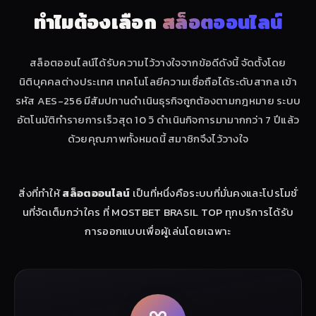
ทำไมต้องเลือก
สล็อตออนไลน์
สล็อตออนไลน์ได้รับความไว้วางใจจากข้อดีดังนี้ จัดตั้งโดย
นิติบุคคลต่างประเทศ เทคโนโลยีความเชื่อถือได้ระดับสากล เข้า
รหัส AES-256 มีสัมปทานดำเนินธุรกิจถูกต้องตามกฎหมาย ระบบ
อัตโนมัติทำรายการเร็วสุด 10 วิ ดำเนินกิจการมามากกว่า 7 ปีแล้ว
ด้วยคุณภาพทั้งหมดนี้ สมาชิกจึงไว้วางใจ
สิ่งที่ทำให้
สล็อตออนไลน์
เป็นที่หนึ่งคือระบบที่มั่นคงและโปรโมชั่
นที่จัดเต็มกว่าใคร ที่ MOSTBET BRASIL TOP ทุกบริการได้รับ
การออกแบบเพื่อผู้เล่นโดยเฉพาะ