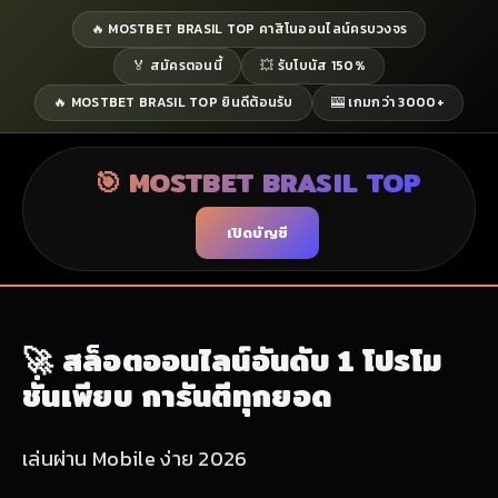
🔥 MOSTBET BRASIL TOP คาสิโนออนไลน์ครบวงจร
🏅 สมัครตอนนี้
💥 รับโบนัส 150%
🔥 MOSTBET BRASIL TOP ยินดีต้อนรับ
🎰 เกมกว่า 3000+
🎯 MOSTBET BRASIL TOP
เปิดบัญชี
🚀 สล็อตออนไลน์อันดับ 1 โปรโม
ชั่นเพียบ การันตีทุกยอด
เล่นผ่าน Mobile ง่าย 2026