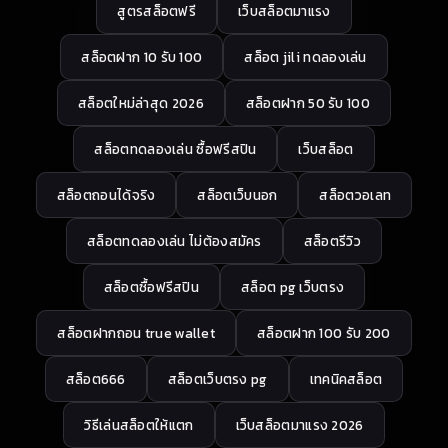
สูตรสล็อตฟรี
เว็บสล็อตมาแรง
สล็อตฝาก 10 รับ 100
สล็อต jili ทดลองเล่น
สล็อตใหม่ล่าสุด 2026
สล็อตฝาก 50 รับ 100
สล็อตทดลองเล่น ซื้อฟรีสปิน
เว็บสล็อต
สล็อตถอนได้จริง
สล็อตเว็บนอก
สล็อตวอเลท
สล็อตทดลองเล่น ไม่ต้องสมัคร
สล็อตรีวิว
สล็อตซื้อฟรีสปิน
สล็อต pg เว็บตรง
สล็อตฝากถอน true wallet
สล็อตฝาก 100 รับ 200
สล็อต666
สล็อตเว็บตรง pg
เทคนิคสล็อต
วิธีเล่นสล็อตให้แตก
เว็บสล็อตมาแรง 2026