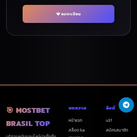
💎 ลงทะเบียน
🎯 MOSTBET
บทความ
ลิงก์
หน้าแรก
u31
BRASIL TOP
สล็อต ka
สมัครสมาชิก
บริการพนันออนไลน์น่าเชื่อถือ