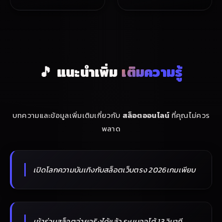
🎵 แนะนำเพิ่ม
เติมความรู้
บทความและข้อมูลเพิ่มเติมเกี่ยวกับ
สล็อตออนไลน์
ที่คุณไม่ควร
พลาด
เปิดโลกความบันเทิงกับสล็อตเว็บตรง 2026เกมเพียบ
เข้าร่วมสล็อตจ่ายจริงได้แล้ว ระบบออโต้ 13 วินาที