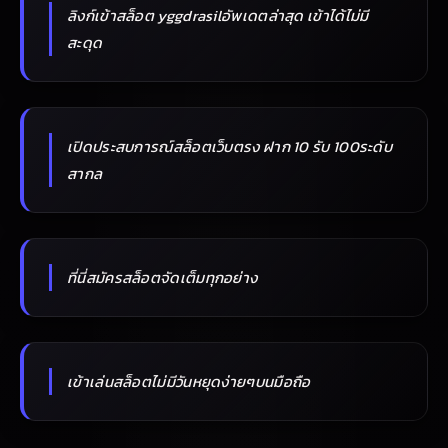
ลิงก์เข้าสล็อต yggdrasilอัพเดตล่าสุด เข้าได้ไม่มี
สะดุด
เปิดประสบการณ์สล็อตเว็บตรง ฝาก 10 รับ 100ระดับ
สากล
ที่นี่สมัครสล็อตจัดเต็มทุกอย่าง
เข้าเล่นสล็อตไม่มีวันหยุดง่ายๆบนมือถือ