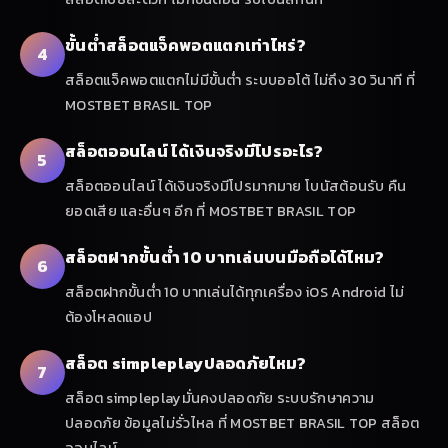
ขั้นต่ำสล็อตแจ็คพอตแตกเท่าไหร่?
4
สล็อตแจ็คพอตแตกไม่มีขั้นต่ำ ระบบออโต้ ไม่ถึง 30 วินาที ที่
MOSTBET BRASIL TOP
สล็อตออนไลน์ ได้เงินจริงมีโปรอะไร?
5
สล็อตออนไลน์ ได้เงินจริงมีโปรมากมาย โบนัสต้อนรับ คืน
ยอดเสีย และอื่นๆ อีก ที่ MOSTBET BRASIL TOP
สล็อตฝากขั้นต่ำ 10 บาทเล่นบนมือถือได้ไหม?
6
สล็อตฝากขั้นต่ำ 10 บาทเล่นได้ทุกเครื่อง iOS Android ไม่
ต้องโหลดแอป
สล็อต simpleplayปลอดภัยไหม?
7
สล็อต simpleplayมั่นคงปลอดภัย ระบบรักษาความ
ปลอดภัย ข้อมูลไม่รั่วไหล ที่ MOSTBET BRASIL TOP สล็อต