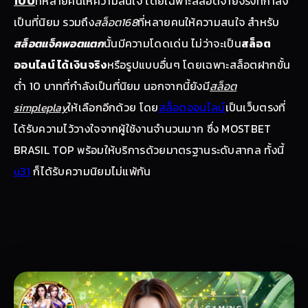
100
ที่หลายคนให้ความสนใจ โดยเฉพาะสล็อตจ่ายจริงที่กำลัง
เป็นที่นิยม รวมถึง
สล็อต168
ที่หลายคนให้ความสนใจ สำหรับ
สล็อตแจ็คพอตแตก
นั้นมีความโดดเด่น ไม่ว่าจะเป็น
สล็อต
ออนไลน์ ได้เงินจริง
หรือรูปแบบอื่นๆ โดยเฉพาะสล็อตฝากขั้น
ต่ำ 10 บาทที่กำลังเป็นที่นิยม นอกจากนี้ยังมี
สล็อต
simpleplay
ให้เลือกอีกด้วย โดย
สล็อตออนไลน์
เป็นเว็บตรงที่
ได้รับความไว้วางใจจากผู้ใช้งานจำนวนมาก ซึ่ง MOSTBET
BRASIL TOP พร้อมให้บริการด้วยมาตรฐานระดับสากล ทั้งนี้
u31
ก็ได้รับความนิยมไม่แพ้กัน