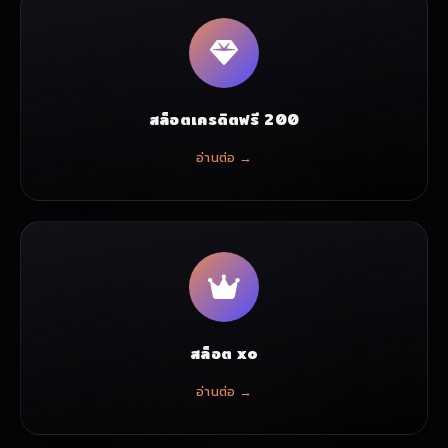
สล็อตเครดิตฟรี 200
อ่านต่อ →
สล็อต xo
อ่านต่อ →